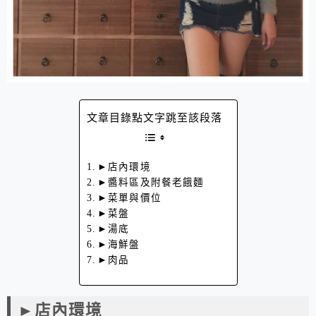
文章目錄點文字跳至該段落
►店內環境
►醬料區及附餐老餓麵
►菜單與價位
►菜盤
►湯底
►海鮮盤
►肉品
►店內環境