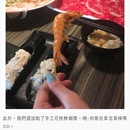
此外，我們還加點了手工花枝鮮蝦漿，喂~你是在拿吉拿棒嗎
XD。