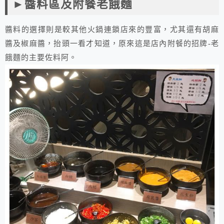
►醬料區及附餐老餓麵
醬料的選擇則是較其他火鍋連鎖店來的豐富，尤其還有胡麻
醬及椒麻醬，抬頭一看才知道，原來這是店內附餐的招牌-老
餓麵的主要佐料阿。