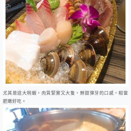
尤其是這大明蝦，肉質緊實又大隻，鮮甜彈牙的口感，相當
肥嫩好吃。