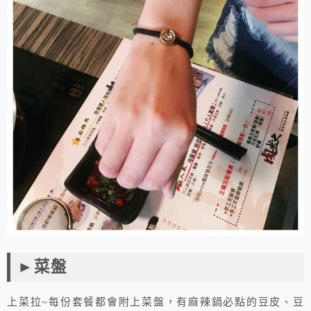
►菜盤
上菜拉~每份套餐都會附上菜盤，有麻辣鍋必點的豆皮、豆