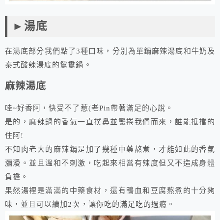
►湯底
在湯底部分我們點了3種口味，分別為單鍋麻辣湯底和牛奶及
泰式酸辣湯底的鴛鴦鍋。
麻辣湯底
哇~好香阿，快受不了惹(老Pin帶著滿足的心說。
是的，麻辣鍋的香氣一直撲鼻並襲捲我們而來，誰能抵擋的
住阿!
不知肉老大的麻辣鍋是加了幾種中藥熬煮，才能如此的香氣
瀰漫。並且溫和不刺激，吃起來相當有辣度但又不造成身體
負擔。
果然湯裡是滿滿的中藥食材，還有鴨血和豆腐熬煮的十分夠
味，並且可以續加2次，讓你吃的滿足吃的過癮。