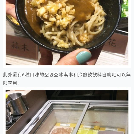
此外還有6種口味的聖堤亞冰淇淋和冷熱飲飲料自助吧可以無
限享用!