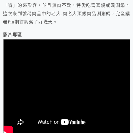
「啃」的來形容，並且無肉不歡，特愛吃壽喜燒或涮涮鍋。
這次來到號稱肉品中的老大-肉老大頂級肉品涮涮鍋，完全讓
老Pin期待興奮了好幾天。
影片專區