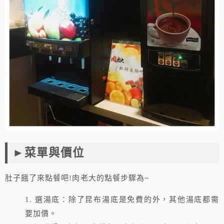
►菜單與價位
肚子餓了來點餐吧!肉老大的點餐步驟為~
1. 選湯底：除了昆布湯底是免費的外，其他湯底都需
要加價。