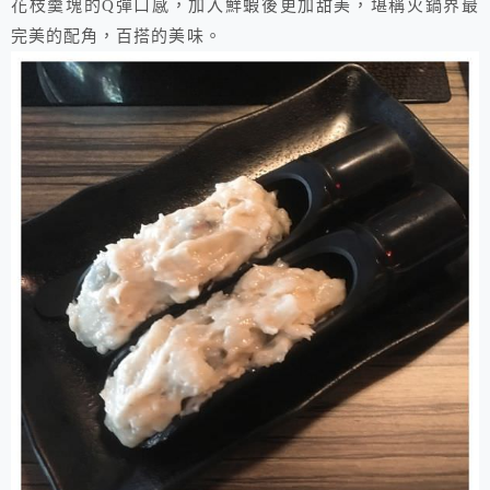
花枝羹塊的Q彈口感，加入鮮蝦後更加甜美，堪稱火鍋界最
完美的配角，百搭的美味。