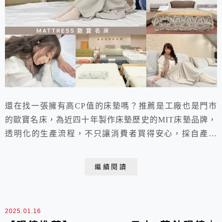
還在找一張擁有高CP值的床墊嗎？推薦是工廠也是門市
的歐寶名床，為近四十年製作床墊歷史的MIT床墊品牌，
透明化的生產流程，不只讓消費者買得安心，採自產自
銷，無經他人轉手販售，價格更是經濟又實惠。並且款式
豐富、種類多元，現場至少有四十組以上的床墊提供選
繼續閱讀
擇，七種以上獨立筒彈簧，搭配乳膠床墊、記憶棉床墊等
等應有盡有。還能真正做到客製化，量身打造符合個人需
求的完美床墊！
2025.01.16