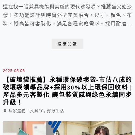
還在找一張兼具機能與美感的現代沙發嗎？推薦坐又銘沙
發！多功能設計與時尚外型完美融合，尺寸、顏色、布
料、腳高皆可客製化，滿足各種家庭需求。採用耐磨抗
污、好清潔的貓抓布，對有小孩或毛孩的家庭超友善。直
營直銷、價格透明，品質穩定又有保障，讓人買得安心、
繼續閱讀
坐得開心！
2025.05.06
【破壞袋推薦】永穩環保破壞袋-市佔八成的
破壞袋領導品牌+採用30%以上環保回收料 |
產品多元客製化 讓包裝質感與綠色永續同步
升級！
,
居家選物︱文具3C
好感生活