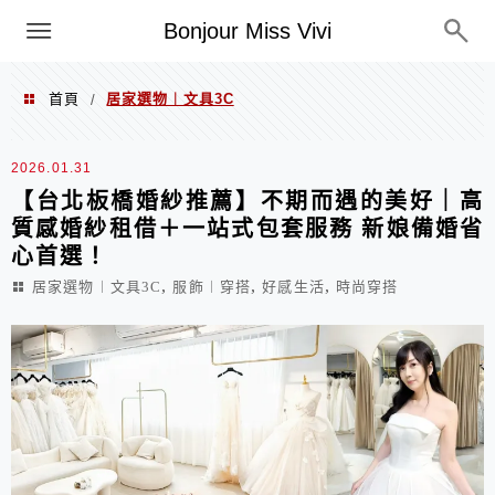
選單
Bonjour Miss Vivi
首頁
居家選物︱文具3C
/
居家選物︱文具3C
2026.01.31
【台北板橋婚紗推薦】不期而遇的美好｜高
質感婚紗租借＋一站式包套服務 新娘備婚省
心首選！
,
,
,
居家選物︱文具3C
服飾︱穿搭
好感生活
時尚穿搭