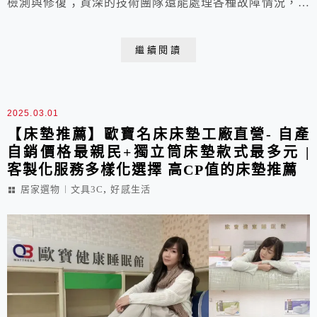
檢測與修復；資深的技術團隊還能處理各種故障情況，高
階的技術更能幫你省下一筆買新手機的費用！並且檢測不
收費，所有價格公開透明，還有售後保固服務。推薦「專
繼續閱讀
業、效率、安心」的占士邦中壢店，成為你的手機救星！
2025.03.01
【床墊推薦】歐寶名床床墊工廠直營- 自產
自銷價格最親民+獨立筒床墊款式最多元 |
客製化服務多樣化選擇 高CP值的床墊推薦
,
居家選物︱文具3C
好感生活