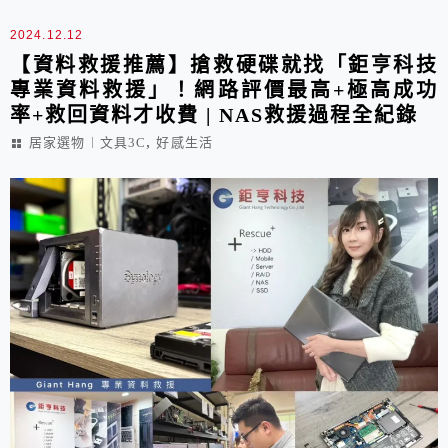
睡眠名床，祝福大家都能一夜好眠。
2024.12.12
【資料救援推薦】搶救硬碟就找「鉅亨科技
專業資料救援」！網路評價最高+極高成功
率+救回資料才收費 | NAS救援過程全紀錄
,
居家選物︱文具3C
好感生活