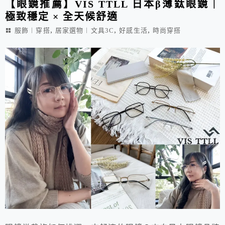
【眼鏡推薦】VIS TTLL 日本β薄鈦眼鏡｜
極致穩定 × 全天候舒適
,
,
,
服飾︱穿搭
居家選物︱文具3C
好感生活
時尚穿搭