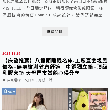
眼鏡常戴族如何挑選一支舒適的眼鏡？來自日本眼鏡品牌
VIS TTLL，全日穩定舒適，穩得讓你像沒戴眼鏡一樣！
專屬技術的精密DoubleＬ絞鍊設計，給予頭部無壓環
抱；進口矽膠鼻墊，不易滑落無痕好輕鬆。最重要的是，
客製化的鏡腳長度調整與配重，量身打造符合個人頭型的
繼續閱讀
完美鏡框，讓你真正享有「極穩舒適」的感受。推薦長時
間配戴的你，快來體驗看看吧！
2024.12.25
【床墊推薦】八鐘頭睡眠名床-工廠直營親民
價格+無毒檢測健康舒適 | 中鋼獨立筒+頂級
乳膠床墊 天母門市試躺心得分享
,
居家選物︱文具3C
好感生活