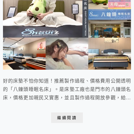
好的床墊不怕你知道！推薦製作過程、價格費用公開透明
的「八鐘頭睡眠名床」。是床墊工廠也是門市的八鐘頭名
床，價格更加親民又實惠，並且製作過程開放參觀，給予
消費者最大的保障。床墊的內材結構不僅擁有高品質，通
過各項國際認證，更顧及到了人體健康選用全水性膠黏著
繼續閱讀
劑，讓消費者睡得更安心。提供中鋼彈簧10年保固服
務，還可以客製尺寸，免運費直接送到家，來一趟八鐘頭