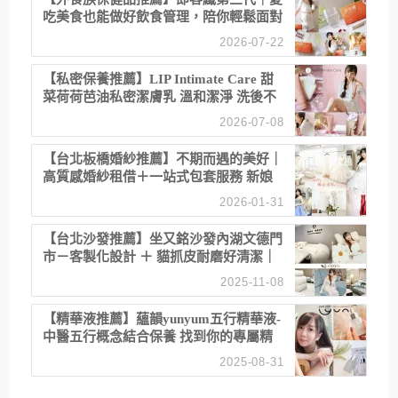
吃美食也能做好飲食管理，陪你輕鬆面對
聚餐日常！
2026-07-22
【私密保養推薦】LIP Intimate Care 甜
菜荷荷芭油私密潔膚乳 溫和潔淨 洗後不
乾澀 不起泡反而更舒服！
2026-07-08
【台北板橋婚紗推薦】不期而遇的美好｜
高質感婚紗租借＋一站式包套服務 新娘
備婚省心首選！
2026-01-31
【台北沙發推薦】坐又銘沙發內湖文德門
市－客製化設計 ＋ 貓抓皮耐磨好清潔｜
直營直銷、價格透明 高CP值打造夢想
2025-11-08
居家風格
【精華液推薦】蘊韻yunyum五行精華液-
中醫五行概念結合保養 找到你的專屬精
華！ 水㊀土㊀就選「潤・賦精華」維持
2025-08-31
肌膚剛剛好的平衡