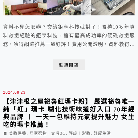
資料不見怎麼辦？交給鉅亨科技就對了！累積10多年資
料救援經驗的鉅亨科技，擁有最高成功率的硬碟救援服
務，獲得網路推薦一致好評！費用公開透明，資料救得回
來才收費，給予客戶最大保障。不只精通筆電、電腦，
NAS硬碟救援更是累積千台的搶救成功案例，擁有快速
繼續閱讀
解決方案，能縮短救援時間，減少你的損失。不論是親自
送修或是線上服務都可以，硬碟壞掉不用再急跳腳，現在
就讓鉅亨科技成為你的救星！
2024.08.23
【津津根之屋祕魯紅瑪卡粉】 嚴選祕魯唯一
純「紅」瑪卡 糊化技術味道好入口 70年經
典品牌 ︱ 一天一包維持元氣提升魅力 女生
吃的瑪卡推薦！
,
,
,
美妝保養
居家選物︱文具3C
護膚︱彩妝
好感生活