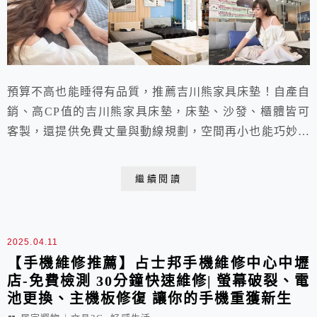
預算不高也能睡得有品質，推薦吉川熊家具床墊！自產自
銷、高CP值的吉川熊家具床墊，床墊、沙發、櫃體皆可
客製，還提供免費丈量與動線規劃，空間再小也能巧妙運
用。獨家鍺離子床墊呵護身體，還有多款雙面床墊，一床
多用超實用。提供10年保固、分期零利率，品質與服務
繼續閱讀
兼具，是現代小家庭與小資族的安心首選！
2025.04.11
【手機維修推薦】占士邦手機維修中心中壢
店-免費檢測 30分鐘快速維修| 螢幕破裂、電
池更換、主機板修復 讓你的手機重獲新生