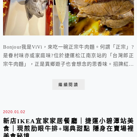
Bonjour我是ViVi，來吃一碗正宗牛肉麵。何謂「正宗」?
是眷村味亦或家庭味?位於捷運松江南京站的「台灣郎正
宗牛肉麵」，正是異鄉遊子也會想念的思香味。招牌紅燒
牛肉麵，使用費工熬製的牛骨高湯，瀰漫著ㄧ抹潑辣子的
川香，入喉溫潤鮮美；麵條以麵片仔替代，是介於麵疙瘩
繼續閱讀
與刀削麵間的美味；更罕見的在碗中放入牛骨髓，不但讓
你看到真材實料，啃骨吸髓是老饕才懂吃的精髓。湯頭、
牛肉、麵條三個環節遵循傳統且喜新研發，...
2020.01.02
新店IKEA宜家家居餐廳｜捷運小碧潭站美
食｜現煎肋眼牛排+瑞典甜點 隱身在賣場裡
美食秘境