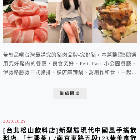
帶您品嚐台灣最講究的豬肉品牌-究好豬，本篇整理5間選
用究好豬肉的餐廳，良食究好、Petit Park 小公園餐廳、
伊勢路勝勢日式豬排、朕店麻辣鍋、窩創作和食，一起品
嘗究好豬肉所帶來的不同料理風味!
繼續閱讀
2018.10.29
[台北松山飲料店]新型態現代中國風手搖飲
料店-「七盞茶」/南京東路五段123巷美食飲