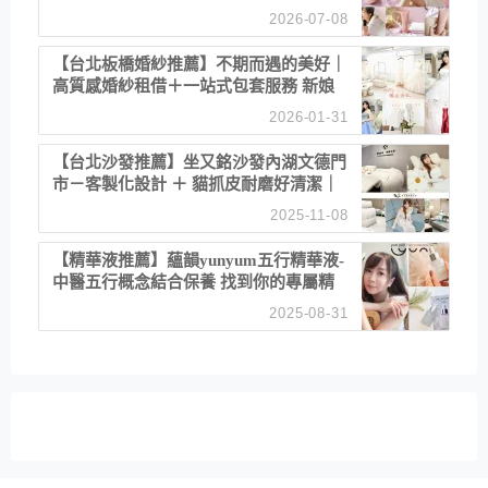
乾澀 不起泡反而更舒服！
2026-07-08
【台北板橋婚紗推薦】不期而遇的美好｜
高質感婚紗租借＋一站式包套服務 新娘
備婚省心首選！
2026-01-31
【台北沙發推薦】坐又銘沙發內湖文德門
市－客製化設計 ＋ 貓抓皮耐磨好清潔｜
直營直銷、價格透明 高CP值打造夢想
2025-11-08
居家風格
【精華液推薦】蘊韻yunyum五行精華液-
中醫五行概念結合保養 找到你的專屬精
華！ 水㊀土㊀就選「潤・賦精華」維持
2025-08-31
肌膚剛剛好的平衡