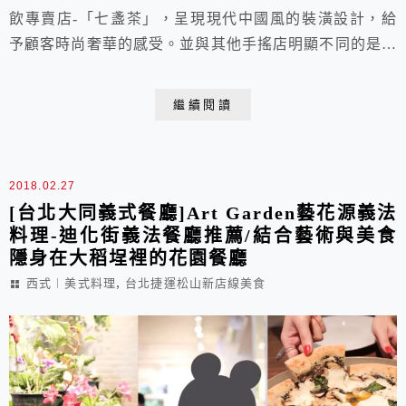
飲專賣店-「七盞茶」，呈現現代中國風的裝潢設計，給
予顧客時尚奢華的感受。並與其他手搖店明顯不同的是，
一入口就能喝到極致的花香氣味，讓人一喝就上癮!當然
除了茗茶系列外，還有精心研發的多多系列、奶茶系列、
繼續閱讀
果汁系列等各式飲品，希冀讓中華傳統的茶文化，透過創
新及注入新的元素，讓顧客重新體驗到茶的奧妙之處。
2018.02.27
[台北大同義式餐廳]Art Garden藝花源義法
料理-迪化街義法餐廳推薦/結合藝術與美食
隱身在大稻埕裡的花園餐廳
,
西式︱美式料理
台北捷運松山新店線美食