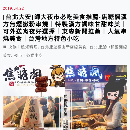
癒。
2019.04.22
[台北大安]師大夜市必吃美食推薦-焦糖楓漢
方無煙撒粉串燒｜特製漢方調味甘甜味美｜
可外送宵夜好選擇｜東森新聞推薦｜人氣串
燒美食｜台灣地方特色小吃
,
,
火鍋︱燒烤料理
台北捷運松山新店線美食
台北捷運中和蘆洲線
,
美食
夜市︱各式小吃