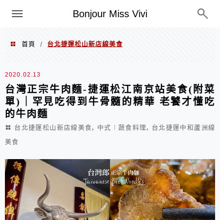
選單
Bonjour Miss Vivi
首頁
台北捷運松山新店線美食
/
台北捷運松山新店線美食
2020.02.13
台灣正宗牛肉麵-捷運松江南京站美食(附菜
單)｜罕見吃得到牛骨髓的精華 老饕才懂吃
的牛肉麵
,
,
台北捷運松山新店線美食
中式︱蔬食料理
台北捷運中和蘆洲線
美食