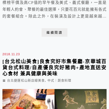
標榜平價及高CP值的早午餐及美式、義式餐廳，一直是
年輕人約會、聚餐的最佳選擇，只要花百元就能擁有各式
的套餐組合。除此之外，在裝潢及設計上更是越來越講
究，每一間的風格都截然不同，完全For年輕人們追求好
吃好玩又好拍的重點!本篇懶人包就以「高CP值」、「網
繼續閱讀
美照」、「近捷運」為主題，並且持續更新，趕快選一家
作為週末約會聚餐的好去處!
2018.11.23
[台北松山美食]良食究好市集餐廳-京華城百
貨台式料理/自產優良究好豬肉+產地直送安
心食材 兼具健康與美味
,
台北捷運松山新店線美食
中式︱蔬食料理