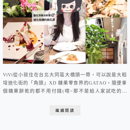
ViVi從小就住在台北大同區大橋頭一帶，可以說是大稻
埕迪化街的「角頭」XD 糖果零食界的GATAO，隨便拿
個糖果餅乾的都不用付錢(喂~那不是給人家試吃的嗎
XD。也因為如此，小時候很喜歡跟媽媽去迪化街逛逛，
不過隨著年齡漸長，也逐漸失去了去迪化街的吸引力。
繼續閱讀
阿不就是一些傳統的布莊或是給主婦採買的南北貨商家
嗎!? 然而就在一次偶然之下，陪朋友到霞海城隍廟拜