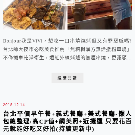
Bonjour我是ViVi，想吃一口串燒燒烤但又有罪惡感嗎?
台北師大夜市必吃美食推薦「焦糖楓漢方無煙撒粉串燒」
不僅攤車乾淨衛生，遠紅外線烤爐的無煙串燒，更讓顧客
吃得安心!不僅如此更兼具美味，擁有別家吃不到的秘製
漢方撒粉，甘甜味美的滋味總讓師大夜市每每大排長龍，
繼續閱讀
甚至受到媒體藝人的好評推薦呢!最重要的是，現在還有
宵夜外送服務，讓你享受美食再也不用排隊拉!
2018.12.14
台北平價早午餐+義式餐廳+美式餐廳-懶人
包總整理/高CP值+網美照+近捷運 只要花百
元就能好吃又好拍(持續更新中)