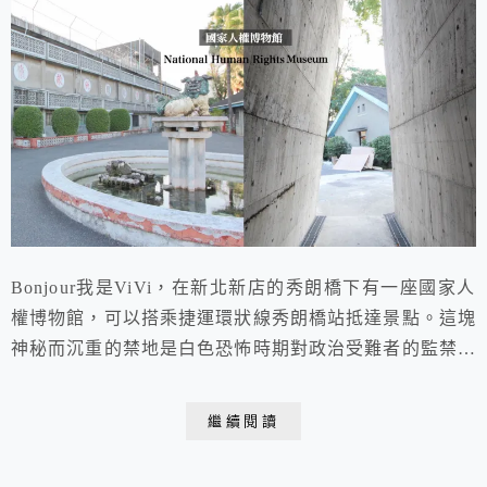
Bonjour我是ViVi，在新北新店的秀朗橋下有一座國家人
權博物館，可以搭乘捷運環狀線秀朗橋站抵達景點。這塊
神秘而沉重的禁地是白色恐怖時期對政治受難者的監禁場
域，昔日的「不義遺址」今日終得「重獲自由」呈現在民
眾面前，並在犯罪題材的戲劇延燒與從古看今詮釋到現在
繼續閱讀
的社會議題上，踏入此地特別讓人富有感觸。還可以順路
一嘗秀朗橋赤肉胡椒餅的美味，藉由美食讓身心都獲得療