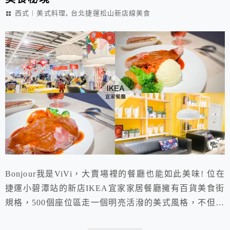
,
西式︱美式料理
台北捷運松山新店線美食
Bonjour我是ViVi，大賣場裡的餐廳也能如此美味! 位在
捷運小碧潭站的新店IKEA宜家家居餐廳擁有百貨美食街
規格，500個座位區走一個明亮活潑的美式風格，不但溫
馨舒適還能欣賞河畔景緻。自助式的點餐方式更是特別，