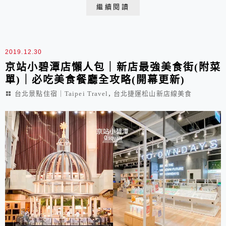
讓人像在逛超市般的新奇有趣。當然還有眾多物美價廉的
繼續閱讀
餐點以及瑞典美食，不僅可以媲美人氣餐廳並且CP值更
高了，讓隱身在IKEA賣場最深處的宜家家居餐廳，儼然
成為新店美食秘境。
2019.12.30
京站小碧潭店懶人包｜新店最強美食街(附菜
單)｜必吃美食餐廳全攻略(開幕更新)
,
台北景點住宿｜Taipei Travel
台北捷運松山新店線美食