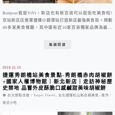
Bonjour我是ViVi，新店也有新百貨可以逛街吃美食啦!
京站新店店進軍捷運小碧潭站打造新店最強美食街。規劃
40多家美食餐廳，其中還有近10家百貨獨家品牌為最大
亮點。美食街以「京站森林食光」為主題設計，提供療癒
清新的用餐環境，還有一座以聖保羅大教堂建築外觀為創
繼續閱讀
意的裝置藝術「晨曦之光」是女孩們的美拍景點，更能面
對河岸風光享用美食，可說是視覺味蕾雙享受!擁有新店
碧潭景點以及IKEA新店店加持的京站...
2019.11.15
捷運秀朗橋站美食景點-秀朗橋赤肉胡椒餅
+國家人權博物館｜新北新店｜走訪神秘歷
史禁地 品嘗外皮酥脆口感鹹甜美味胡椒餅
,
,
台北景點住宿｜Taipei Travel
台北捷運松山新店線美食
夜市︱
各式小吃