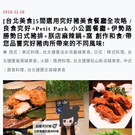
2018.11.16
[台北美食]5間選用究好豬美食餐廳全攻略 /
良食究好+Petit Park 小公園餐廳+伊勢路
勝勢日式豬排+朕店麻辣鍋+窩 創作和食/帶
您品嘗究好豬肉所帶來的不同風味!
,
,
,
西式︱美式料理
台北捷運淡水信義線美食
日式︱韓式料理
台
,
,
,
北捷運板南線美食
火鍋︱燒烤料理
台北捷運松山新店線美食
中式
,
︱蔬食料理
台北捷運文湖線美食