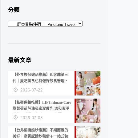
分類
分
類
最新文章
【外食族保健品推薦】即客纖第三
代｜愛吃美食也能做好飲食管理，
陪你輕鬆面對聚餐日常！
2026-07-22
【私密保養推薦】LIP Intimate Care
甜菜荷荷芭油私密潔膚乳 溫和潔淨
洗後不乾澀 不起泡反而更舒服！
2026-07-08
【台北板橋婚紗推薦】不期而遇的
美好｜高質感婚紗租借＋一站式包