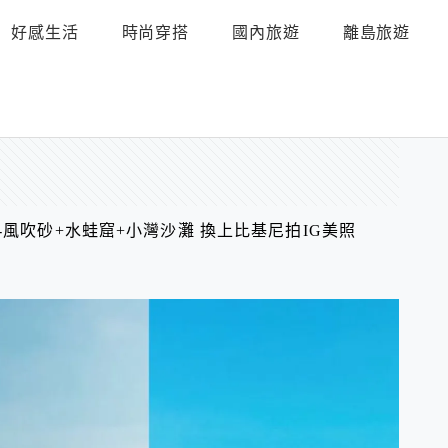
好感生活
時尚穿搭
國內旅遊
離島旅遊
el
-風吹砂+水蛙窟+小灣沙灘 換上比基尼拍IG美照