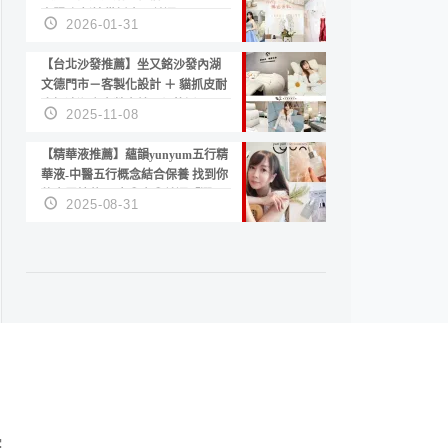
套服務 新娘備婚省心首選！
2026-01-31
【台北沙發推薦】坐又銘沙發內湖
文德門市－客製化設計 ＋ 貓抓皮耐
磨好清潔｜直營直銷、價格透明
2025-11-08
高CP值打造夢想居家風格
【精華液推薦】蘊韻yunyum五行精
華液-中醫五行概念結合保養 找到你
的專屬精華！ 水㊀土㊀就選「潤・
2025-08-31
賦精華」維持肌膚剛剛好的平衡