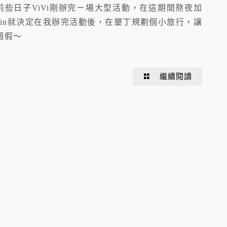
些日子ViVi剛辦完ㄧ場大型活動，在這期間熬夜加
in就決定在我辦完活動後，在墾丁規劃個小旅行，讓
個假～
繼續閱讀