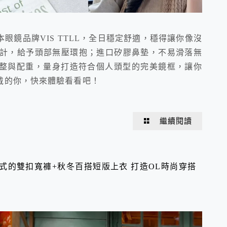
眼鏡品牌VIS TTLL，全日穩定舒適，穩得讓你像沒
鍊設計，給予頭部無壓環抱；進口矽膠鼻墊，不易滑落無
整與配重，量身打造符合個人頭型的完美鏡框，讓你
戴的你，快來體驗看看吧！
繼續閱讀
與正式的雙扣寬褲+秋冬百搭短版上衣 打造OL時尚穿搭