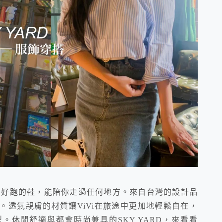
如同一雙好跑的鞋，能陪你走過任何地方。來自台灣的設計品
搭。透氣親膚的材質讓ViVi在旅途中更加地輕鬆自在，
休閒舒適與都會時尚兼具的SKY YARD，來看看