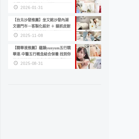
套服務 新娘備婚省心首選！
2026-01-31
【台北沙發推薦】坐又銘沙發內湖
文德門市－客製化設計 ＋ 貓抓皮耐
磨好清潔｜直營直銷、價格透明
2025-11-08
高CP值打造夢想居家風格
【精華液推薦】蘊韻yunyum五行精
華液-中醫五行概念結合保養 找到你
的專屬精華！ 水㊀土㊀就選「潤・
2025-08-31
賦精華」維持肌膚剛剛好的平衡