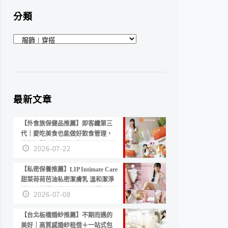
分類
分
類
最新文章
【外食族保健品推薦】即客纖第三
代｜愛吃美食也能做好飲食管理，
陪你輕鬆面對聚餐日常！
2026-07-22
【私密保養推薦】LIP Intimate Care
甜菜荷荷芭油私密潔膚乳 溫和潔淨
洗後不乾澀 不起泡反而更舒服！
2026-07-08
【台北板橋婚紗推薦】不期而遇的
美好｜高質感婚紗租借＋一站式包