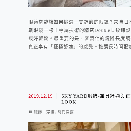
眼鏡常戴族如何挑選一支舒適的眼鏡？來自日本
戴眼鏡一樣！專屬技術的精密DoubleＬ絞
痕好輕鬆。最重要的是，客製化的鏡腳長度調
真正享有「極穩舒適」的感受。推薦長時間配
2019.12.19
SKY YARD服飾-兼具舒適
LOOK
,
服飾︱穿搭
時尚穿搭