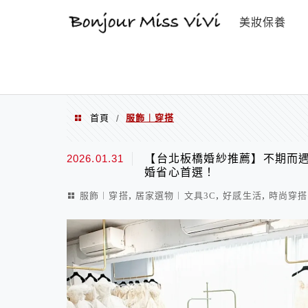
選單
美妝保養
首頁
服飾︱穿搭
/
服飾︱穿搭
2026.01.31
【台北板橋婚紗推薦】不期而遇
婚省心首選！
,
,
,
服飾︱穿搭
居家選物︱文具3C
好感生活
時尚穿搭