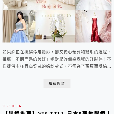
如果妳正在挑選命定婚紗，卻又擔心預算和繁瑣的過程，
推薦「不期而遇的美好」絕對是妳備婚過程的好夥伴！不
僅提供多樣且高質感的婚紗款式，不需為了預算而妥協，
還能在輕鬆的環境下完成試穿體驗。更有貼心的包套服
務，專業的新秘和攝影師，讓妳在備婚的每一步都能省心
繼續閱讀
省力，感受到滿滿的支持和安心！
2025.01.16
【眼鏡推薦】VIS TTLL 日本β薄鈦眼鏡｜