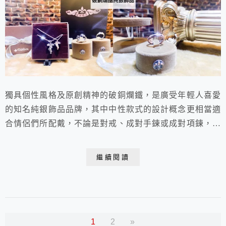
獨具個性風格及原創精神的破銅爛鐵，是廣受年輕人喜愛
的知名純銀飾品品牌，其中中性款式的設計概念更相當適
合情侶們所配戴，不論是對戒、成對手鍊或成對項鍊，不
僅飾品設計之美，其中所隱藏的寓意與深層的設計巧思更
令人驚嘆，並擁有高質感的全925純銀材質，搭配精美時
繼續閱讀
尚的包裝，皆代表了對情人的無價心意。
1
2
»