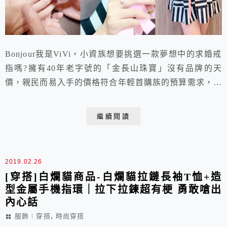
Bonjour我是ViVi，小資族想要挑選一款夢想中的求婚戒
指嗎?擁有40年老字號的「金長山珠寶」沒有品牌的天
價，親民而易入手的價格符合年輕首購族的預算需求，加
上擁有GIA鑽石鑑定，更是品質的保證。不懂鑽石嗎?這
裡有專業的諮詢人員。擔心求婚嗎?這裡有最貼心的服
繼續閱讀
務。是最經濟實惠的鑽戒珠寶店推薦。
2019.02.26
[穿搭]白爛貓商品-白爛貓拉鏈長袖T恤+造
型金屬手機指環｜拉下拉鍊超有梗 勇敢嗆出
內心話
,
服飾︱穿搭
時尚穿搭