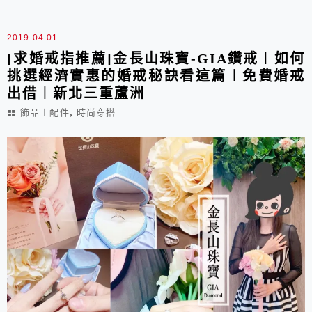
2019.04.01
[求婚戒指推薦]金長山珠寶-GIA鑽戒︱如何
挑選經濟實惠的婚戒秘訣看這篇︱免費婚戒
出借︱新北三重蘆洲
,
飾品︱配件
時尚穿搭