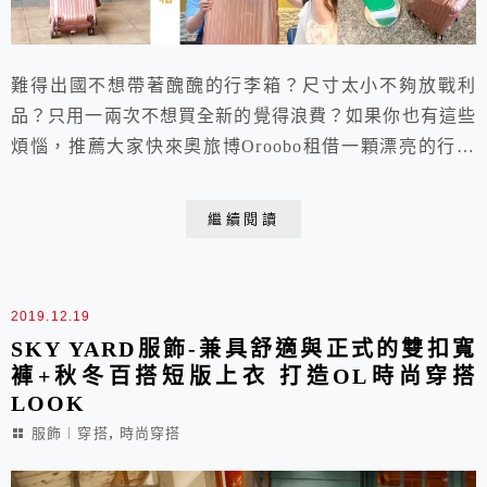
難得出國不想帶著醜醜的行李箱？尺寸太小不夠放戰利
品？只用一兩次不想買全新的覺得浪費？如果你也有這些
煩惱，推薦大家快來奧旅博Oroobo租借一顆漂亮的行李
箱吧！每天只要1百元左右，尺寸任你選，顏色隨你搭，
使用手機電腦就能輕鬆下單！不怕擦撞損壞，完全不用擔
繼續閱讀
心需要賠償，想要每次旅遊都帶著不同的行李箱出門，就
是這麼簡單！
2019.12.19
SKY YARD服飾-兼具舒適與正式的雙扣寬
褲+秋冬百搭短版上衣 打造OL時尚穿搭
LOOK
,
服飾︱穿搭
時尚穿搭