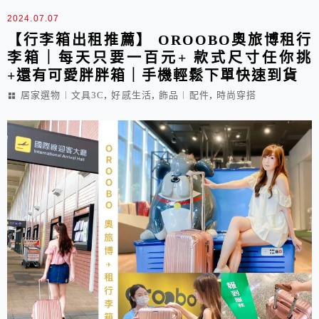
2024.07.07
【行李箱出租推薦】 OROOBO奧旅博租行
李箱｜每天只要一百元+ 款式尺寸任你挑
+還有可愛胖胖箱｜手機輕鬆下單快速到貨
,
,
,
居家選物︱文具3C
好感生活
飾品︱配件
時尚穿搭