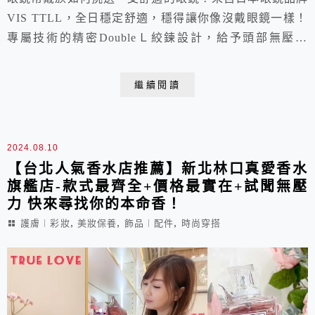
VIS TTLL，全日穩定舒適，穩得讓你像沒戴眼鏡一樣！
專屬技術的精密DoubleＬ絞鍊設計，給予頭部無壓環
抱；進口矽膠鼻墊，不易滑落無痕好輕鬆。最重要的是，
客製化的鏡腳長度調整與配重，量身打造符合個人頭型的
繼續閱讀
完美鏡框，讓你真正享有「極穩舒適」的感受。推薦長時
間配戴的你，快來體驗看看吧！
2024.08.10
【台北人氣香水店推薦】新北林口真愛香水
旗艦店-款式最齊全+價格最實在+試聞無壓
力 快來尋找你的本命香！
,
,
,
護膚︱彩妝
美妝保養
飾品︱配件
時尚穿搭