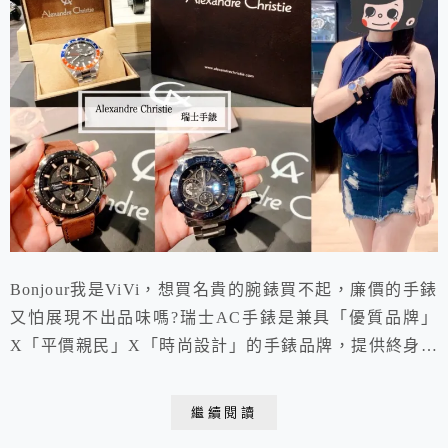
Bonjour我是ViVi，想買名貴的腕錶買不起，廉價的手錶
又怕展現不出品味嗎?瑞士AC手錶是兼具「優質品牌」
X「平價親民」X「時尚設計」的手錶品牌，提供終身免
費更換電池、國際保卡2年以及台灣保卡。真正款式新、
造型多，是年輕人、小資族們在追求頂級名錶之餘，適合
繼續閱讀
日常穿著搭配的平價手錶推薦!