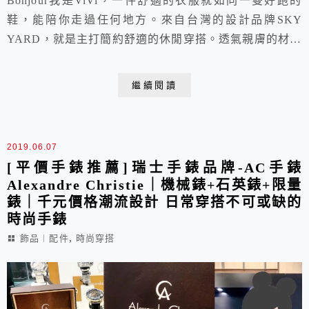
Bonjour我是ViVi，一件舒適的衣服就如同一雙好跑的
鞋，能陪你走過任何地方。來自台灣的設計品牌SKY
YARD，就是主打簡約舒適的休閒穿搭。透氣親膚的材質
讓ViVi在旅途中更加地輕鬆自在，兩穿的設計還能因應
不同的場景與多變的造型。休閒舒適與都會時尚兼具的
繼續閱讀
SKY YARD，來看看ViVi在旅途中的實穿體驗與穿搭分
享。
2019.06.07
[平價手錶推薦]瑞士手錶品牌-AC手錶
Alexandre Christie｜機械錶+石英錶+限量
錶｜千元價格潮流設計 日常穿搭不可或缺的
時尚手錶
,
飾品︱配件
時尚穿搭