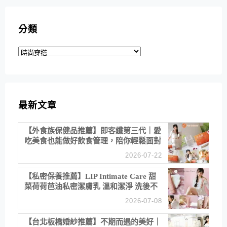
分類
分
類
最新文章
【外食族保健品推薦】即客纖第三代｜愛
吃美食也能做好飲食管理，陪你輕鬆面對
聚餐日常！
2026-07-22
【私密保養推薦】LIP Intimate Care 甜
菜荷荷芭油私密潔膚乳 溫和潔淨 洗後不
乾澀 不起泡反而更舒服！
2026-07-08
【台北板橋婚紗推薦】不期而遇的美好｜