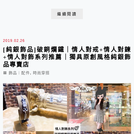
面隱藏了玄機，經典重現白爛貓的厭世風格!還有造型金
屬手機指環，360度可旋轉的貼心設計，是指環也可當支
繼續閱讀
架。還在為一成不變的生活感到苦悶嗎?就讓超有梗的白
爛貓為你的生活增添多點樂趣吧!
2019.02.26
[純銀飾品]破銅爛鐵｜情人對戒+情人對鍊
+情人對飾系列推薦｜獨具原創風格純銀飾
品專賣店
,
飾品︱配件
時尚穿搭