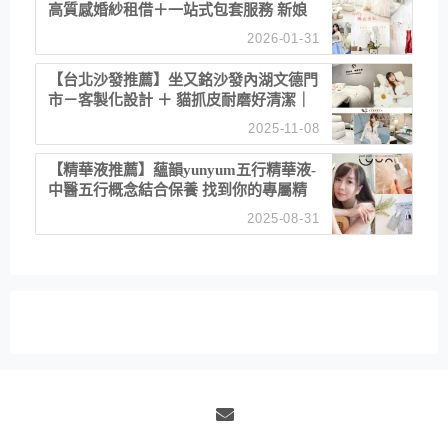
高質感婚紗租借＋一站式包套服務 新娘
備婚省心首選！
2026-01-31
【台北沙發推薦】坐又銘沙發內湖文德門
市－客製化設計 ＋ 貓抓皮耐磨好清潔｜
直營直銷、價格透明 高CP值打造夢想
2025-11-08
居家風格
【精華液推薦】蘊韻yunyum五行精華液-
中醫五行概念結合保養 找到你的專屬精
華！ 水㊀土㊀就選「潤・賦精華」維持
2025-08-31
肌膚剛剛好的平衡
Email