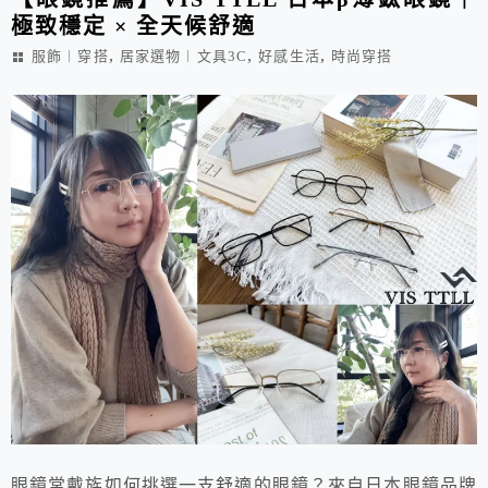
極致穩定 × 全天候舒適
,
,
,
服飾︱穿搭
居家選物︱文具3C
好感生活
時尚穿搭
眼鏡常戴族如何挑選一支舒適的眼鏡？來自日本眼鏡品牌