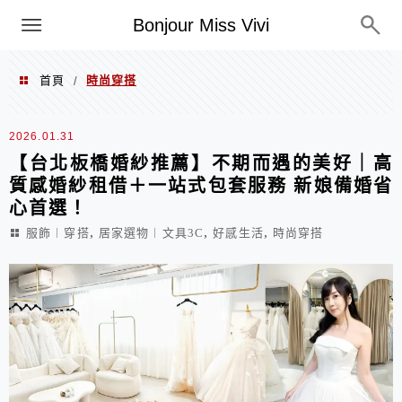
選單
Bonjour Miss Vivi
首頁
時尚穿搭
/
時尚穿搭
2026.01.31
【台北板橋婚紗推薦】不期而遇的美好｜高
質感婚紗租借＋一站式包套服務 新娘備婚省
心首選！
,
,
,
服飾︱穿搭
居家選物︱文具3C
好感生活
時尚穿搭