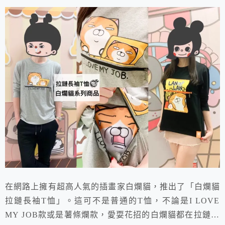
在網路上擁有超高人氣的插畫家白爛貓，推出了「白爛貓
拉鏈長袖T恤」。這可不是普通的T恤，不論是I LOVE
MY JOB款或是薯條爛款，愛耍花招的白爛貓都在拉鏈裡