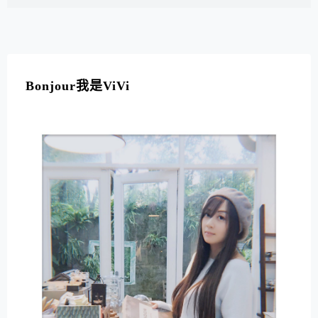
Bonjour我是ViVi