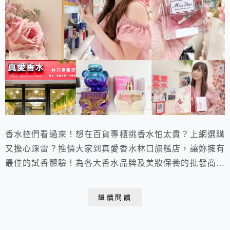
香水控們看過來！想在百貨專櫃挑香水怕太貴？上網選購
又擔心踩雷？推價大家到真愛香水林口旗艦店，讓妳擁有
最佳的試香體驗！為各大香水品牌及美妝保養的批發商，
真愛香水專賣店從國際經典品牌到小眾香氛應有盡有，不
僅可以盡情的聞香，還能讓你用甜甜的價格帶回家！來到
繼續閱讀
這裡絕對可以挖到寶，現在就到真愛香水林口旗艦店挑選
一款命定香水吧！