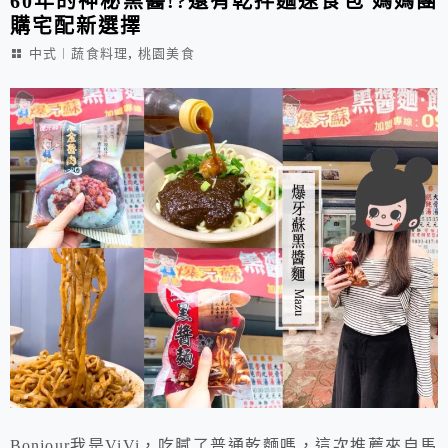
60年的神秘黑醬!?還有乾拌麵速食包 媽媽團
購宅配新選擇
,
中式︱蔬食料理
桃園美食
Bonjour我是ViVi，吃膩了普通乾麵嗎，這次推薦來自馬