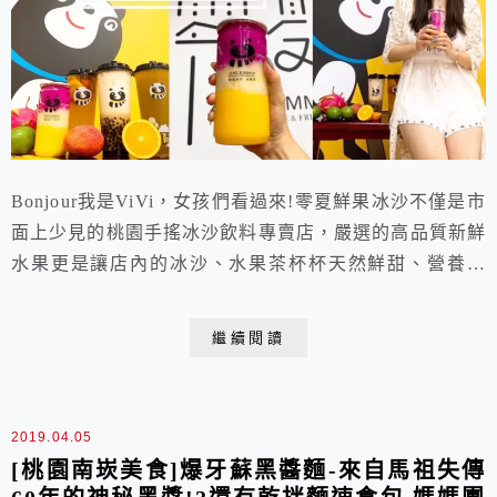
Bonjour我是ViVi，女孩們看過來!零夏鮮果冰沙不僅是市
面上少見的桃園手搖冰沙飲料專賣店，嚴選的高品質新鮮
水果更是讓店內的冰沙、水果茶杯杯天然鮮甜、營養滿
分!最重要的是，還有女孩們最愛的網美罐呢!特殊高質感
的罐裝杯加上漸層晶透的雪沙，拿在手裡立馬成為注目焦
繼續閱讀
點!懶得出門嗎?還有貼心的外送服務喔!更是炎炎夏日中
桃園飲料店推薦!
2019.04.05
[桃園南崁美食]爆牙蘇黑醬麵-來自馬祖失傳