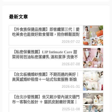
最新文章
【外食族保健品推薦】即客纖第三代｜愛
吃美食也能做好飲食管理，陪你輕鬆面對
聚餐日常！
2026-07-22
【私密保養推薦】LIP Intimate Care 甜
菜荷荷芭油私密潔膚乳 溫和潔淨 洗後不
乾澀 不起泡反而更舒服！
2026-07-08
【台北板橋婚紗推薦】不期而遇的美好｜
高質感婚紗租借＋一站式包套服務 新娘
備婚省心首選！
2026-01-31
【台北沙發推薦】坐又銘沙發內湖文德門
市－客製化設計 ＋ 貓抓皮耐磨好清潔｜
直營直銷、價格透明 高CP值打造夢想
2025-11-08
居家風格