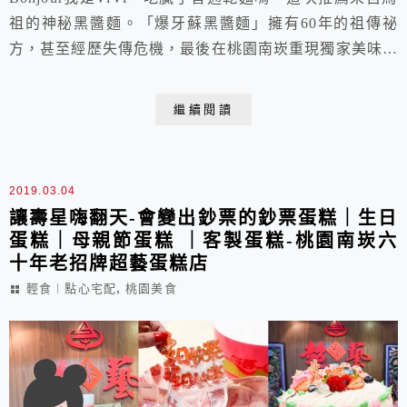
祖的神秘黑醬麵。「爆牙蘇黑醬麵」擁有60年的祖傳祕
方，甚至經歷失傳危機，最後在桃園南崁重現獨家美味。
除了黑醬麵外，店內還有餛飩湯、魯肉飯等銅板美食，皆
是道地的馬祖小吃。現在更推出了乾拌麵速食包裝，讓你
繼續閱讀
宅配在家就可輕鬆享用馬祖的平民美食喔!
2019.03.04
讓壽星嗨翻天-會變出鈔票的鈔票蛋糕｜生日
蛋糕｜母親節蛋糕 ｜客製蛋糕-桃園南崁六
十年老招牌超藝蛋糕店
,
輕食︱點心宅配
桃園美食