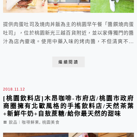
提供肉蛋吐司及燒肉丼飯為主的桃園早午餐「醬饌燒肉蛋
吐司」，位於桃園新光三越百貨附近，並以家傳獨門的醬
汁為店內靈魂。使用中藥入味的烤肉醬，不但清爽不膩
口，鹹中帶甜的好滋味讓人一吃就上癮!搭配溫體豬肉、
金黃煎蛋和新鮮生菜，健康又有飽足感，絕對是你一整天
繼續閱讀
的活力來源!
2018.11.12
[桃園飲料店]木昂咖啡-市府店/桃園市政府
商圈擁有北歐風格的手搖飲料店/天然茶葉
+新鮮牛奶+自敖蔗糖/給你最天然的甜味
,
飲品︱咖啡鮮果
桃園美食