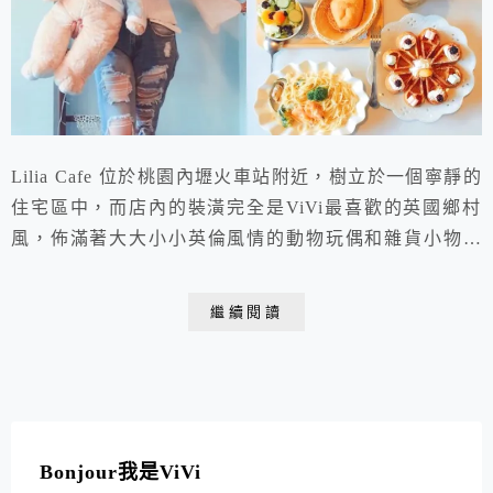
Lilia Cafe 位於桃園內壢火車站附近，樹立於一個寧靜的
住宅區中，而店內的裝潢完全是ViVi最喜歡的英國鄉村
風，佈滿著大大小小英倫風情的動物玩偶和雜貨小物的
Lilia Cafe，不論擺飾及設計都相當有質感。此外，店內
還會不時的研發新菜色，包含義大利麵、燉飯和各式甜點
繼續閱讀
等，堅持著以高品質及健康的食材及手工現做的態度提供
給顧客享用，相當用心及溫暖的店家! 現在到桃園真是越
來越方便了!真開心(灑花~...
Bonjour我是ViVi