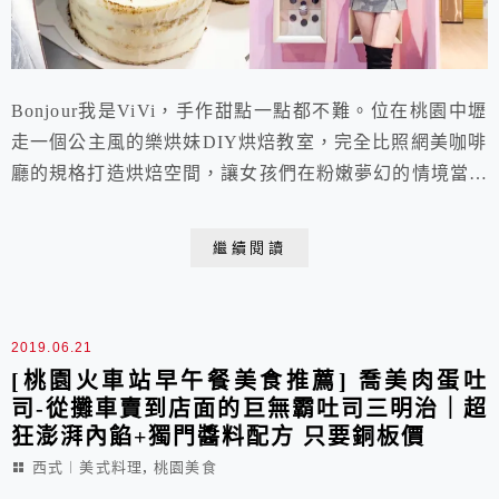
Bonjour我是ViVi，手作甜點一點都不難。位在桃園中壢
走一個公主風的樂烘妹DIY烘焙教室，完全比照網美咖啡
廳的規格打造烘焙空間，讓女孩們在粉嫩夢幻的情境當個
小廚娘，不僅更能享受療癒的手作過程，還可以與甜點大
拍美照喔!沒有開設課程表，不用配合課程時間，可以更
繼續閱讀
彈性的前往體驗。並且採用「全DIY」模式，食譜、材
料、器具通通幫你傳便便，讓零廚藝、零美感的女孩們也
能自己做出漂亮又美味的甜點蛋糕喔。
2019.06.21
[桃園火車站早午餐美食推薦] 喬美肉蛋吐
司-從攤車賣到店面的巨無霸吐司三明治｜超
狂澎湃內餡+獨門醬料配方 只要銅板價
,
西式︱美式料理
桃園美食