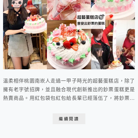
溫柔相伴桃園南崁人走過一甲子時光的超藝蛋糕店，除了
擁有老字號招牌，並且融合現代創新推出的鈔票蛋糕更是
熱賣商品。用紅包袋包紅包給長輩已經落伍了，將鈔票藏
在蛋糕裡才是王道。還在吃普通的生日蛋糕和母親節蛋糕
嗎?想給予長輩們不一樣的祝福與驚喜嗎?快來看看鈔票蛋
繼續閱讀
糕如何將慶生會場的歡樂氣氛帶至最高潮!