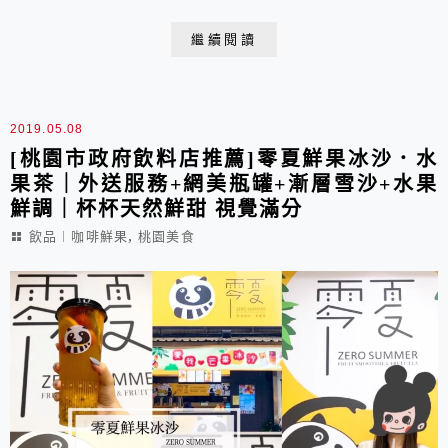
無霸的吐司三明治，一層層爆量的澎湃內餡，真正讓你吃
到飽嘟嘟；更有自製的醬料配方，吃得到健康與品質，還
繼續閱讀
有別家沒有的獨家美味! 高CP值的銅板價美食，更是桃園
人的活力早午餐推薦!
2019.05.08
[桃園市政府飲料店推薦]零夏鮮果冰沙．水
果茶｜外送服務+網美瓶罐+漸層雪沙+水果
鮮調｜杯杯天然鮮甜 視覺滿分
,
飲品︱咖啡鮮果
桃園美食