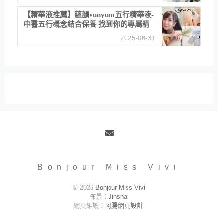
【精華液推薦】蘊韻yunyum五行精華液-
中醫五行概念結合保養 找到你的專屬精
華！ 水㊀土㊀就選「潤・賦精華」維持
2025-08-31
肌膚剛剛好的平衡
Email
Bonjour Miss Vivi
© 2026
Bonjour Miss Vivi
佈景：
Jinsha
.
網頁維護：
阿腸網頁設計
.