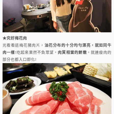
★究好梅花肉
光看看這梅花豬肉片，
油花分布的十分均勻漂亮，就如同牛
肉一樣
!吃起來果然不負眾望，
肉質相當的鮮嫩
，就連瘦肉的
部分也都入口即化!