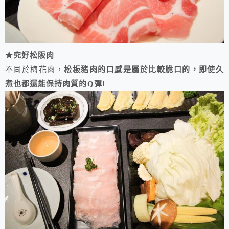
★究好松阪肉
不同於梅花肉，
松板豬肉的口感是屬於比較脆口的，即使久
煮也都還能保持肉質的Q彈!