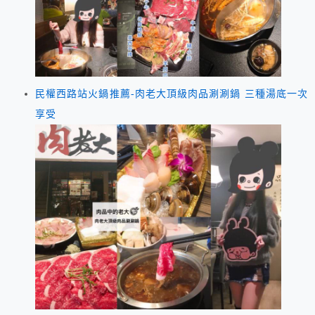
民權西路站火鍋推薦-肉老大頂級肉品涮涮鍋 三種湯底一次
享受