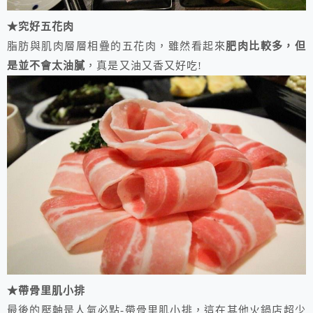
★究好五花肉
脂肪與肌肉層層相疊的五花肉，雖然看起來
肥肉比較多，但
是並不會太油膩
，真是又油又香又好吃!
★帶骨里肌小排
最後的壓軸是人氣必點-帶骨里肌小排，這在其他火鍋店超少