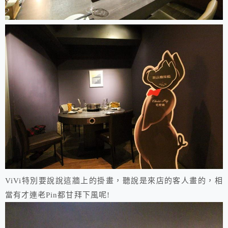
ViVi特別要說說這牆上的掛畫，聽說是來店的客人畫的，相
當有才連老Pin都甘拜下風呢!