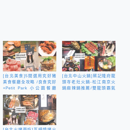
[台北美食]5間選用究好豬
[台北中山火鍋]蔡記隆府龍
美食餐廳全攻略 /良食究好
頭寺老灶火鍋-松江南京火
+Petit Park 小公園餐廳
鍋麻辣鍋推薦/雙龍頭霸氣
+伊勢路 勝勢日式豬排+朕
噴煙開場+正宗道地四川麻
店麻辣鍋+窩 創作和食/帶
辣鍋 真正麻香帶勁的麻辣
您品嘗究好豬肉所帶來的不
鴛鴦火鍋
同風味!
[台北火烤兩吃]瓦崎燒烤火