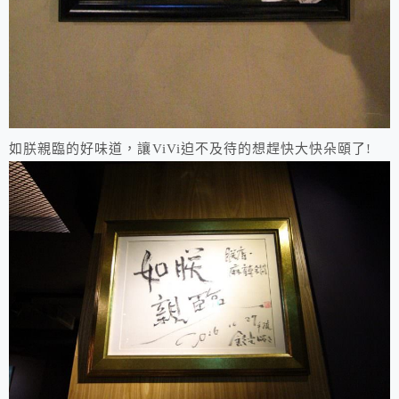
如朕親臨的好味道，讓ViVi迫不及待的想趕快大快朵頤了!