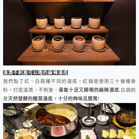
溫潤不刺激可以喝的麻辣湯底
我們點了紅、白兩種不同的湯底，紅鍋是使用三十幾種香
料，打造溫潤、不刺激，
香氣十足又順喉的麻辣湯底
;白鍋則
是
天然發酵的酸菜湯底，十分的夠味且開胃!