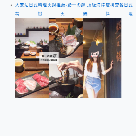
大安站日式料理火鍋推薦-鮨一の鍋 頂級海陸雙拼套餐日式
精緻火鍋料理