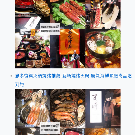
忠孝復興火鍋燒烤推薦-瓦崎燒烤火鍋 霸氣海鮮頂級肉品吃
到飽