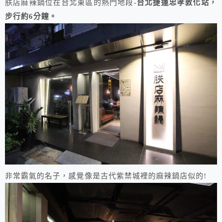
朕店麻辣鍋位在台北東區的熱門地段-
台北捷運忠孝敦化站，
步行約6分鐘。
非常霸氣的名子，感覺像是古代紫禁城裡的麻辣鍋店似的!