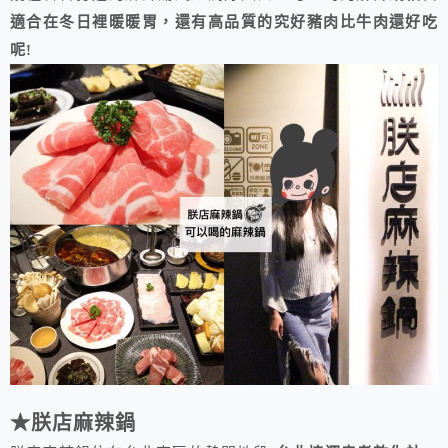
適合在冬日裡暖暖胃，還有高品質的究好豬肉比牛肉還好吃
呢!
★朕店麻辣鍋