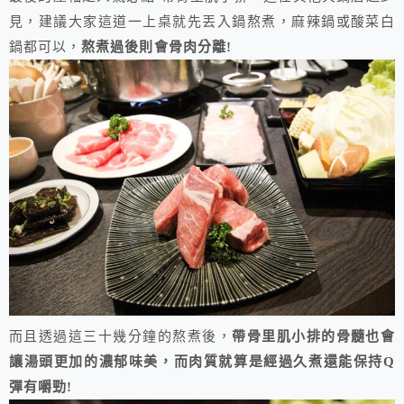
見，建議大家這道一上桌就先丟入鍋熬煮，麻辣鍋或酸菜白
鍋都可以，
熬煮過後則會骨肉分離!
而且透過這三十幾分鐘的熬煮後，
帶骨里肌小排的骨髓也會
讓湯頭更加的濃郁味美，而肉質就算是經過久煮還能保持Q
彈有嚼勁!