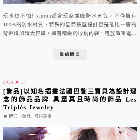
玩水也不怕! bagrun都會玩家巔峰防水背包，不僅擁有
100%的防水材質，特殊的圓筒造型設計更是能比一般的
背包增加超大容量，還有精緻的收納內袋，可放置筆電等
貴重物品，適合需要常去戶外且攜帶眾多器材雜物的都會
玩家們配戴!
繼續閱讀
2018.08.13
[飾品]以知名插畫法國巴黎三寶貝為設計理
念的飾品品牌-具童真且時尚的飾品-Les
Triplés Jewelry
,
飾品︱配件
時尚穿搭