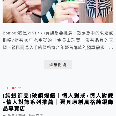
Bonjour我是ViVi，小資族想要挑選一款夢想中的求婚戒
指嗎?擁有40年老字號的「金長山珠寶」沒有品牌的天
價，親民而易入手的價格符合年輕首購族的預算需求，加
上擁有GIA鑽石鑑定，更是品質的保證。不懂鑽石嗎?這
裡有專業的諮詢人員。擔心求婚嗎?這裡有最貼心的服
繼續閱讀
務。是最經濟實惠的鑽戒珠寶店推薦。
2019.02.26
[純銀飾品]破銅爛鐵｜情人對戒+情人對鍊
+情人對飾系列推薦｜獨具原創風格純銀飾
品專賣店
,
飾品︱配件
時尚穿搭