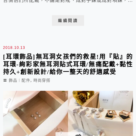
合情侶們所配戴，不論是對戒、成對手鍊或成對項鍊，不
僅飾品設計之美，其中所隱藏的寓意與深層的設計巧思更
令人驚嘆，並擁有高質感的全925純銀材質，搭配精美時
繼續閱讀
尚的包裝，皆代表了對情人的無價心意。
2018.10.13
[耳環飾品]無耳洞女孩們的救星!用『貼』的
耳環-絢彩家無耳洞貼式耳環/無痛配戴+黏性
持久+創新設計/給你一整天的舒適感受
,
飾品︱配件
時尚穿搭