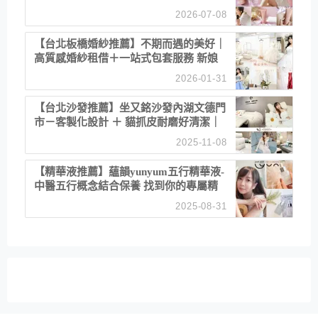
乾澀 不起泡反而更舒服！
2026-07-08
【台北板橋婚紗推薦】不期而遇的美好｜
高質感婚紗租借＋一站式包套服務 新娘
備婚省心首選！
2026-01-31
【台北沙發推薦】坐又銘沙發內湖文德門
市－客製化設計 ＋ 貓抓皮耐磨好清潔｜
直營直銷、價格透明 高CP值打造夢想
2025-11-08
居家風格
【精華液推薦】蘊韻yunyum五行精華液-
中醫五行概念結合保養 找到你的專屬精
華！ 水㊀土㊀就選「潤・賦精華」維持
2025-08-31
肌膚剛剛好的平衡