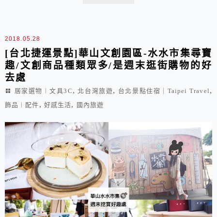
的最佳配件。
2018.05.28
[台北捷運景點]華山文創園區-水水市集尋寶
趣/文創商品種類眾多/是週末逛街購物的好
去處
,
,
,
居家選物︱文具3C
北台灣旅遊
台北景點住宿｜Taipei Travel
,
,
飾品︱配件
好感生活
國內旅遊