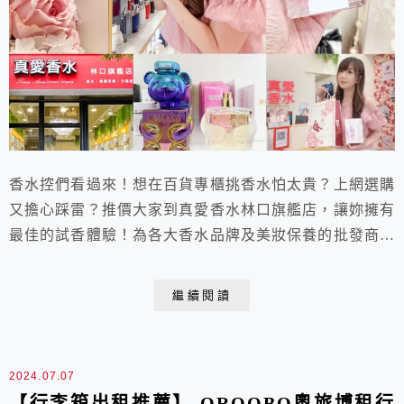
香水控們看過來！想在百貨專櫃挑香水怕太貴？上網選購
又擔心踩雷？推價大家到真愛香水林口旗艦店，讓妳擁有
最佳的試香體驗！為各大香水品牌及美妝保養的批發商，
真愛香水專賣店從國際經典品牌到小眾香氛應有盡有，不
僅可以盡情的聞香，還能讓你用甜甜的價格帶回家！來到
繼續閱讀
這裡絕對可以挖到寶，現在就到真愛香水林口旗艦店挑選
一款命定香水吧！
2024.07.07
【行李箱出租推薦】 OROOBO奧旅博租行