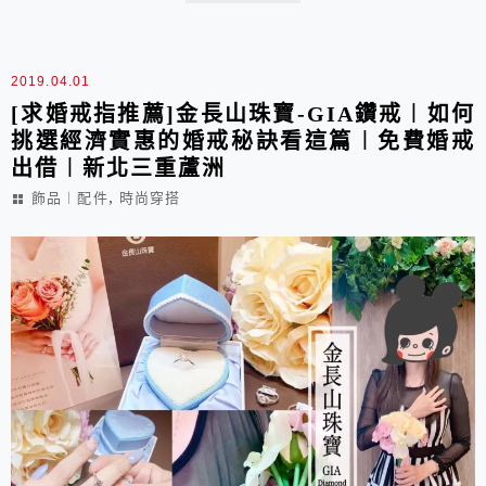
日常穿著搭配的平價手錶推薦!
2019.04.01
[求婚戒指推薦]金長山珠寶-GIA鑽戒︱如何
挑選經濟實惠的婚戒秘訣看這篇︱免費婚戒
出借︱新北三重蘆洲
,
飾品︱配件
時尚穿搭