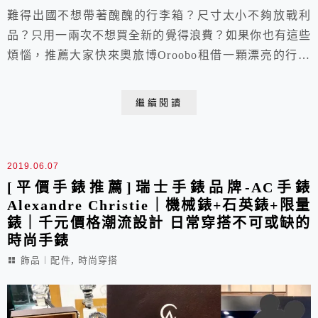
難得出國不想帶著醜醜的行李箱？尺寸太小不夠放戰利
品？只用一兩次不想買全新的覺得浪費？如果你也有這些
煩惱，推薦大家快來奧旅博Oroobo租借一顆漂亮的行李
箱吧！每天只要1百元左右，尺寸任你選，顏色隨你搭，
使用手機電腦就能輕鬆下單！不怕擦撞損壞，完全不用擔
繼續閱讀
心需要賠償，想要每次旅遊都帶著不同的行李箱出門，就
是這麼簡單！
2019.06.07
[平價手錶推薦]瑞士手錶品牌-AC手錶
Alexandre Christie｜機械錶+石英錶+限量
錶｜千元價格潮流設計 日常穿搭不可或缺的
時尚手錶
,
飾品︱配件
時尚穿搭