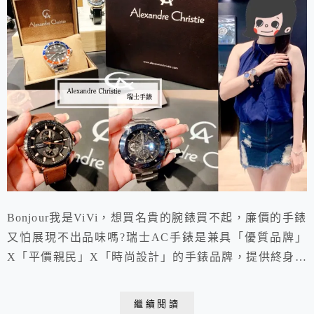
Bonjour我是ViVi，想買名貴的腕錶買不起，廉價的手錶
又怕展現不出品味嗎?瑞士AC手錶是兼具「優質品牌」
X「平價親民」X「時尚設計」的手錶品牌，提供終身免
費更換電池、國際保卡2年以及台灣保卡。真正款式新、
造型多，是年輕人、小資族們在追求頂級名錶之餘，適合
繼續閱讀