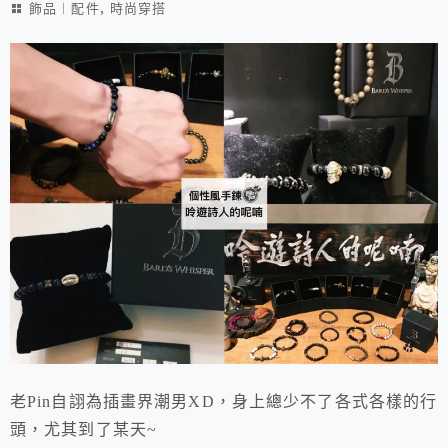
,
飾品︱配件
時尚穿搭
老Pin自詡為插畫界潮男XD，身上總少不了各式各樣的行
頭，尤其到了某天~