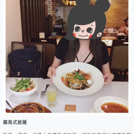
​羅馬式披薩