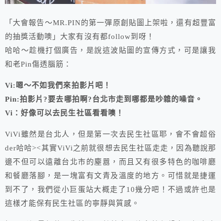
「大會報告～MR.PIN的第一彈原創貼圖上架啦，還有超豐富
的抽獎活動噢」大家有沒有都follow到呀！
哈哈～趁機打個廣告，是說這波貼圖的宣傳方式，可是讓我
和老Pin傷透腦筋：
Vi:嗯～不如我們來拍影片吧！
Pin:拍影片?要去哪拍啊?台北市走到哪都是吵雜的噪音。
Vi：好像可以去民生社區看看噢！
ViVi雖然是台北人，但是第一次去民生社區耶，會不會超俗
der哈哈><其實ViVi之前就很想去民生社區走走，因為聽說那
邊不但可以遠離台北市的塵囂，而且又有很多特色的咖啡廳
和餐廳落腳，是一塊富有文青及溫度的地方。可惜就是捷運
到不了，我們從小巨蛋站大概走了10幾分吧！不過或許也是
這樣才能保有民生社區的寧靜與質感。