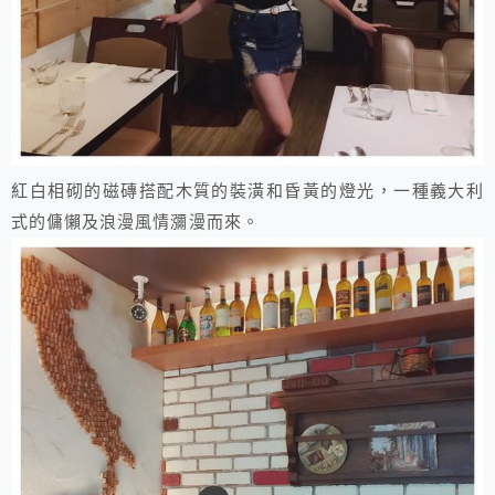
​紅白相砌的磁磚搭配木質的裝潢和昏黃的燈光，一種義大利
式的傭懶及浪漫風情瀰漫而來。