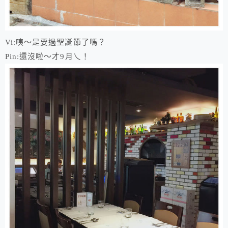
Vi:咦～是要過聖誕節了嗎？
Pin:還沒啦～才9月乀！