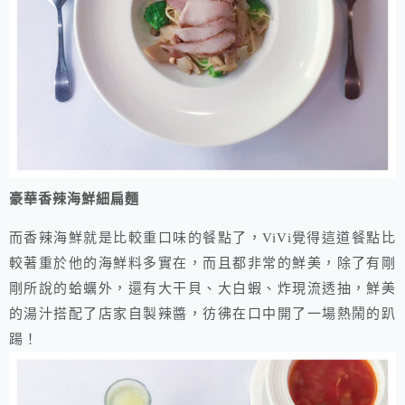
​豪華香辣海鮮細扁麵
而香辣海鮮就是比較重口味的餐點了，ViVi覺得這道餐點比
較著重於他的海鮮料多實在，而且都非常的鮮美，除了有剛
剛所說的蛤蠣外，還有大干貝、大白蝦、炸現流透抽，鮮美
的湯汁搭配了店家自製辣醬，彷彿在口中開了一場熱鬧的趴
踼！