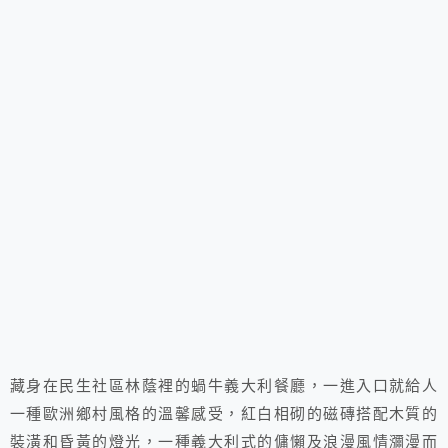
藏身在民生社區林蔭裡的蝸牛義大利餐廳，一進入口就給人
一種歐洲鄉村風格的溫馨感受，紅白相砌的磁磚搭配木質的
裝潢和昏黃的燈光，一種義大利式的傭懶及浪漫風情瀰漫而