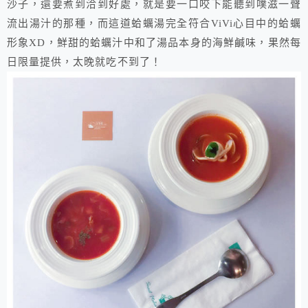
沙子，還要煮到洽到好處，就是要一口咬下能聽到噗滋一聲
流出湯汁的那種，而這道蛤蠣湯完全符合ViVi心目中的蛤蠣
形象XD，鮮甜的蛤蠣汁中和了湯品本身的海鮮鹹味，果然每
日限量提供，太晚就吃不到了！