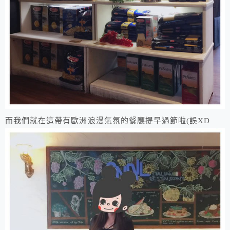
​而我們就在這帶有歐洲浪漫氣氛的餐廳提早過節啦(誤XD