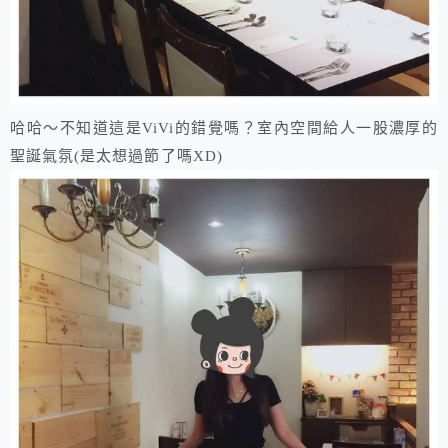
​哈哈～不知道這是ViVi的錯覺嗎？室內空間給人一股濃厚的
聖誕氣氛(是太想過節了嗎XD)