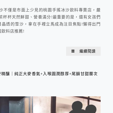
夏鮮果冰沙不僅是市面上少見的桃園手搖冰沙飲料專賣店，嚴
茶杯杯天然鮮甜、營養滿分!最重要的是，還有女孩們
層晶透的雪沙，拿在手裡立馬成為注目焦點!懶得出門
園飲料店推薦!
繼續閱讀
純麥精釀｜純正大麥香氣+入喉圓潤醇厚+尾韻甘甜層次