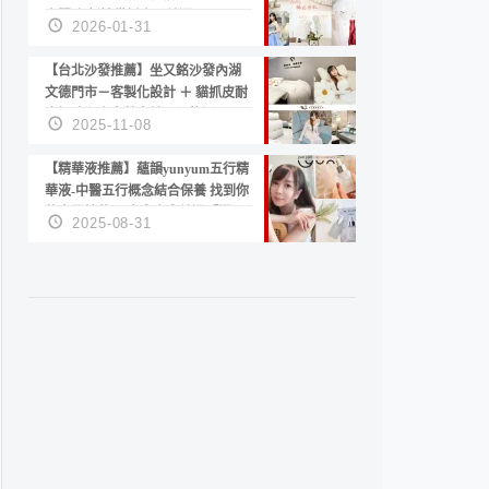
套服務 新娘備婚省心首選！
2026-01-31
【台北沙發推薦】坐又銘沙發內湖
文德門市－客製化設計 ＋ 貓抓皮耐
磨好清潔｜直營直銷、價格透明
2025-11-08
高CP值打造夢想居家風格
【精華液推薦】蘊韻yunyum五行精
華液-中醫五行概念結合保養 找到你
的專屬精華！ 水㊀土㊀就選「潤・
2025-08-31
賦精華」維持肌膚剛剛好的平衡