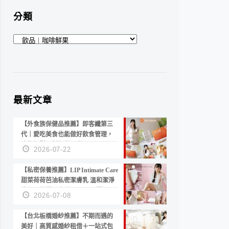
分類
分
類
最新文章
【外食族保健品推薦】即客纖第三
代｜愛吃美食也能做好飲食管理，
陪你輕鬆面對聚餐日常！
2026-07-22
【私密保養推薦】LIP Intimate Care
甜菜荷荷芭油私密潔膚乳 溫和潔淨
洗後不乾澀 不起泡反而更舒服！
2026-07-08
【台北板橋婚紗推薦】不期而遇的
美好｜高質感婚紗租借＋一站式包