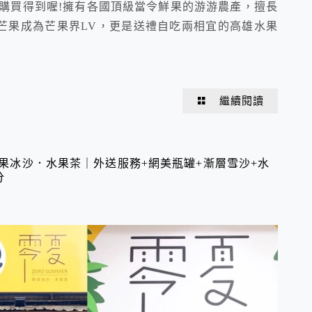
購買得到喔!擁有各國頂級當令鮮果的游游農產，擅長
芒果成為芒果界LV，更是送禮自吃兩相宜的高雄水果
繼續閱讀
鮮果冰沙．水果茶｜外送服務+網美瓶罐+漸層雪沙+水
分