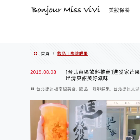
選單
美妝保養
首頁
飲品︱咖啡鮮果
/
飲品︱咖啡鮮果
2019.08.08
[台北東區飲料推薦]進發家芒
出清爽甜美好滋味
,
,
台北捷運板南線美食
飲品︱咖啡鮮果
台北捷運文湖