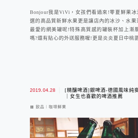
Bonjour我是ViVi，女孩們看過來!零
選的高品質新鮮水果更是讓店內的冰沙、水果
最愛的網美罐呢!特殊高質感的罐裝杯加上漸
嗎?還有貼心的外送服務喔!更是炎炎夏日中桃
2019.04.28
[精釀啤酒]銀啤酒-德國風味
｜女生也喜歡的啤酒推薦
飲品︱咖啡鮮果