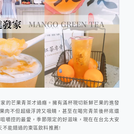
一杯進發家的芒果青茶才過癮。擁有滿杯現切新鮮芒果的進發
的果肉不但超級浮誇又吸睛，甚至在喝完青茶後杯底還
和咀嚼控的最愛，季節限定的好滋味，現在在台北大安
天不能錯過的東區飲料推薦!