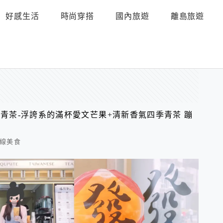
好感生活
時尚穿搭
國內旅遊
離島旅遊
果青茶-浮誇系的滿杯愛文芒果+清新香氣四季青茶 蹦
線美食