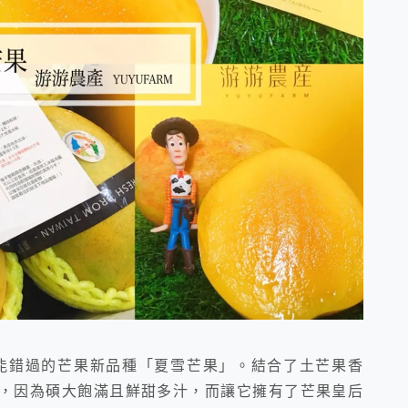
絕對不能錯過的芒果新品種「夏雪芒果」。結合了土芒果香
，因為碩大飽滿且鮮甜多汁，而讓它擁有了芒果皇后