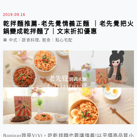
2019.09.16
乾拌麵推薦-老先覺情義正麵 ｜老先覺把火
鍋變成乾拌麵了｜文末折扣優惠
,
中式︱蔬食料理
輕食︱點心宅配
Bonjour我是ViVi，吃乾拌麵也要講情義!以平價高品質小