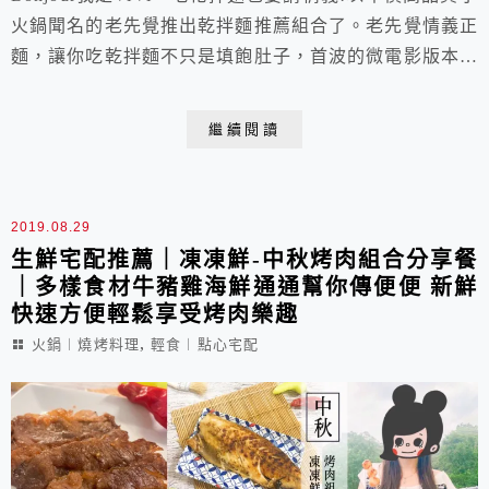
火鍋聞名的老先覺推出乾拌麵推薦組合了。老先覺情義正
麵，讓你吃乾拌麵不只是填飽肚子，首波的微電影版本走
一個港式復古風和一抹熱血的兄弟情懷。不論是「剁椒紅
油」還是「蒜打雙醬」都能吃到重情重義的好滋味。現在
繼續閱讀
購買首波乾拌麵還贈送多項好禮喔，文末還有折扣優惠，
喜歡吃乾拌麵的朋友趕緊用手刀衝一波阿!
2019.08.29
生鮮宅配推薦｜凍凍鮮-中秋烤肉組合分享餐
｜多樣食材牛豬雞海鮮通通幫你傳便便 新鮮
快速方便輕鬆享受烤肉樂趣
,
火鍋︱燒烤料理
輕食︱點心宅配