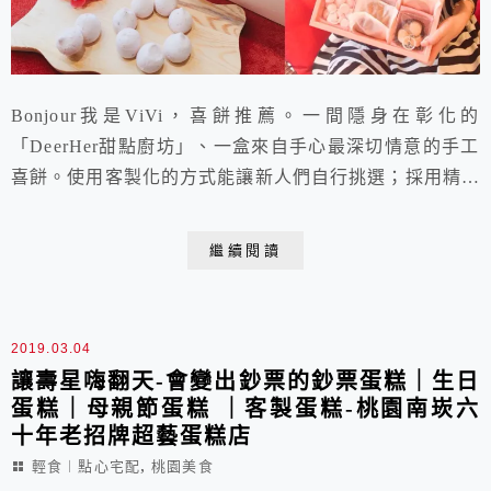
Bonjour我是ViVi，喜餅推薦。一間隱身在彰化的
「DeerHer甜點廚坊」、一盒來自手心最深切情意的手工
喜餅。使用客製化的方式能讓新人們自行挑選；採用精緻
化的路線，幾乎沒有重複的款式每一口都能讓親友們吃得
驚豔。更是一盒能展現獨特性與新人巧思的法式喜餅。
繼續閱讀
2019.03.04
讓壽星嗨翻天-會變出鈔票的鈔票蛋糕｜生日
蛋糕｜母親節蛋糕 ｜客製蛋糕-桃園南崁六
十年老招牌超藝蛋糕店
,
輕食︱點心宅配
桃園美食