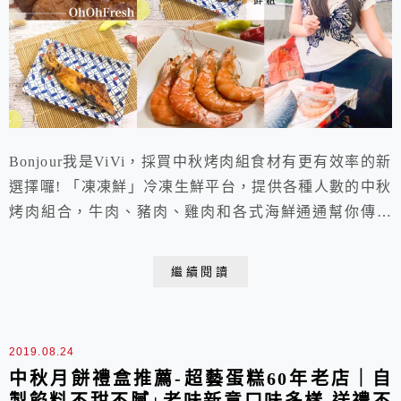
Bonjour我是ViVi，採買中秋烤肉組食材有更有效率的新
選擇囉! 「凍凍鮮」冷凍生鮮平台，提供各種人數的中秋
烤肉組合，牛肉、豬肉、雞肉和各式海鮮通通幫你傳便
便。尤其豪華海陸分享餐擁有多達9款的食材菜色，多樣
且少量地享用，不但變化較多，也不會有烤到最後的膩
繼續閱讀
口。而採用現撈生鮮搭配急速冷凍保鮮技術，更不用擔心
食材的新鮮問題，再加上出貨速度快，是能讓人輕鬆享受
烤肉樂趣的中秋烤肉組推薦!
2019.08.24
中秋月餅禮盒推薦-超藝蛋糕60年老店｜自
製餡料不甜不膩+老味新意口味多樣 送禮不