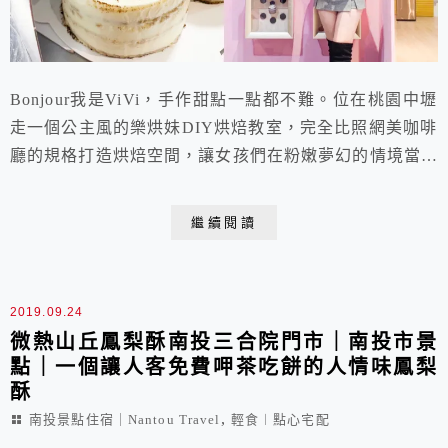
Bonjour我是ViVi，手作甜點一點都不難。位在桃園中壢
走一個公主風的樂烘妹DIY烘焙教室，完全比照網美咖啡
廳的規格打造烘焙空間，讓女孩們在粉嫩夢幻的情境當個
小廚娘，不僅更能享受療癒的手作過程，還可以與甜點大
拍美照喔!沒有開設課程表，不用配合課程時間，可以更
繼續閱讀
彈性的前往體驗。並且採用「全DIY」模式，食譜、材
料、器具通通幫你傳便便，讓零廚藝、零美感的女孩們也
能自己做出漂亮又美味的甜點蛋糕喔。
2019.09.24
微熱山丘鳳梨酥南投三合院門市｜南投市景
點｜一個讓人客免費呷茶吃餅的人情味鳳梨
酥
,
南投景點住宿｜Nantou Travel
輕食︱點心宅配