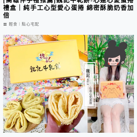
[高雄伴手禮推薦]魏記牛軋餅-心連心愛蛋捲
禮盒｜純手工心型愛心蛋捲 綿密酥脆奶香加
倍
輕食︱點心宅配