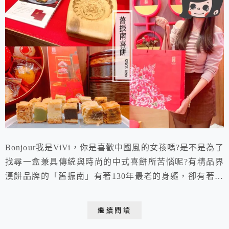
Bonjour我是ViVi，你是喜歡中國風的女孩嗎?是不是為了
找尋一盒兼具傳統與時尚的中式喜餅所苦惱呢?有精品界
漢餅品牌的「舊振南」有著130年最老的身軀，卻有著最
新穎的時尚靈魂，喜餅種類不但各各獨具特色又創新，顛
覆了以往又油又甜又膩的傳統漢餅印象，喜餅禮盒更是榮
繼續閱讀
獲國際IF設計大獎的肯定，絕對是一盒最能讓你展現品味