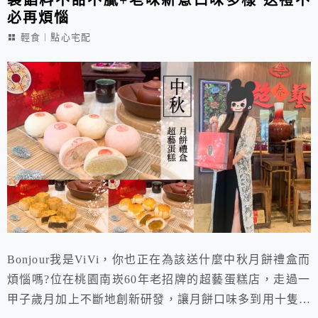
必再煩惱
輕食︱點心宅配
Bonjour我是ViVi，你也正在為該送什麼中秋月餅禮盒而
煩惱嗎?位在桃園南崁60年老招牌的超藝蛋糕店，走過一
甲子歲月加上不斷地創新研發，讓月餅口味多到用十隻手