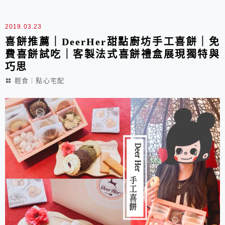
的中式喜餅推薦。
2019.03.23
喜餅推薦｜DeerHer甜點廚坊手工喜餅｜免
費喜餅試吃｜客製法式喜餅禮盒展現獨特與
巧思
輕食︱點心宅配