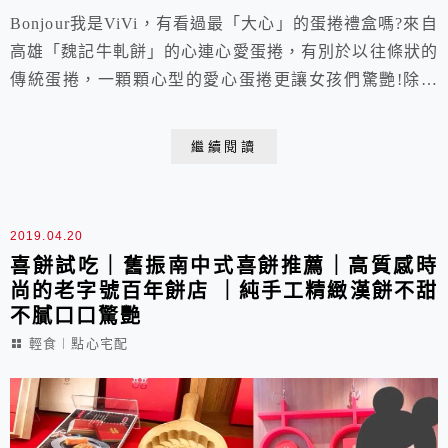
Bonjour我是ViVi，有看過最「大心」的蛋捲禮盒嗎?來自
高雄「魏記牛軋餅」的心連心愛蛋捲，有別於以往條狀的
傳統蛋捲，一顆顆心型的愛心蛋捲更讓女孩們驚艷!除了
外型可愛討喜之外，以純手工製作的愛心蛋捲，層層堆疊
的蛋捲皮比單層條狀蛋捲，口感更加地綿密酥脆，滋味加
繼續閱讀
倍濃郁!不喜歡一成不變的蛋捲禮盒嗎，別出心裁的魏記
心連心愛蛋捲就是送禮自吃兩相宜的高雄伴手禮推薦!
2019.04.20
喜餅試吃｜舊振南中式喜餅推薦｜高質感時
尚的老字號百年餅店 ｜純手工精緻漢餅不甜
不膩口口驚艷
輕食︱點心宅配