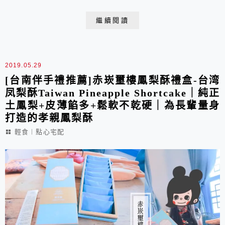
指頭都數不完，蛋黃酥、台式月餅、廣式月餅是應有盡
有。最重要的是，60年的老店堅持的是手工製作且真材
繼續閱讀
實料的心意，從食材的挑選到內餡的製作都是自己包辦，
少油低鹽、不甜不膩，更是擁有親民價格的平價中秋月餅
禮盒推薦!
2019.05.29
[台南伴手禮推薦]赤崁璽樓鳳梨酥禮盒-台湾
凤梨酥Taiwan Pineapple Shortcake｜純正
土鳳梨+皮薄餡多+鬆軟不乾硬｜為長輩量身
打造的孝親鳳梨酥
輕食︱點心宅配