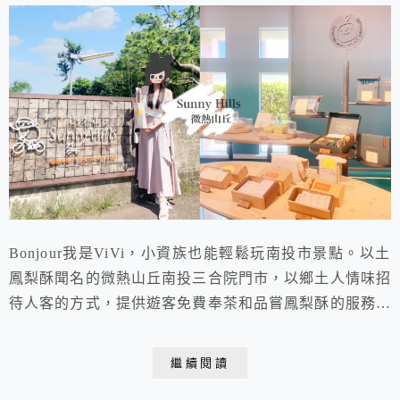
Bonjour我是ViVi，小資族也能輕鬆玩南投市景點。以土
鳳梨酥聞名的微熱山丘南投三合院門市，以鄉土人情味招
待人客的方式，提供遊客免費奉茶和品嘗鳳梨酥的服務。
讓遊客在水藍色的綠意空間裡，可以歇個腳、喝口茶、吃
塊餅，稍作休息往下一站的旅途出發。是來南投市旅遊時
繼續閱讀
選購伴手禮以及好康呷茶的順遊景點推薦!