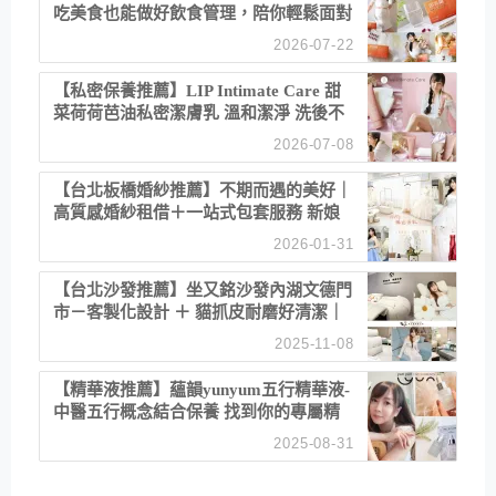
吃美食也能做好飲食管理，陪你輕鬆面對
聚餐日常！
2026-07-22
【私密保養推薦】LIP Intimate Care 甜
菜荷荷芭油私密潔膚乳 溫和潔淨 洗後不
乾澀 不起泡反而更舒服！
2026-07-08
【台北板橋婚紗推薦】不期而遇的美好｜
高質感婚紗租借＋一站式包套服務 新娘
備婚省心首選！
2026-01-31
【台北沙發推薦】坐又銘沙發內湖文德門
市－客製化設計 ＋ 貓抓皮耐磨好清潔｜
直營直銷、價格透明 高CP值打造夢想
2025-11-08
居家風格
【精華液推薦】蘊韻yunyum五行精華液-
中醫五行概念結合保養 找到你的專屬精
華！ 水㊀土㊀就選「潤・賦精華」維持
2025-08-31
肌膚剛剛好的平衡