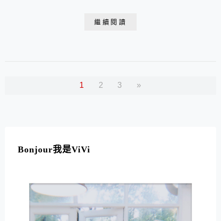
在蛋糕裡才是王道。還在吃普通的生日蛋糕和母親節蛋糕
嗎?想給予長輩們不一樣的祝福與驚喜嗎?快來看看鈔票蛋
繼續閱讀
糕如何將慶生會場的歡樂氣氛帶至最高潮!
1
2
3
»
Bonjour我是ViVi