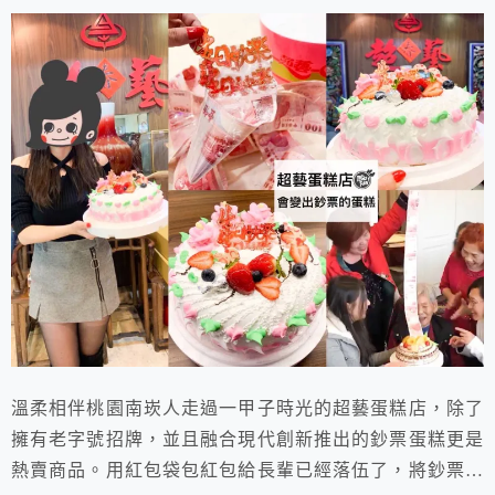
溫柔相伴桃園南崁人走過一甲子時光的超藝蛋糕店，除了
擁有老字號招牌，並且融合現代創新推出的鈔票蛋糕更是
熱賣商品。用紅包袋包紅包給長輩已經落伍了，將鈔票藏