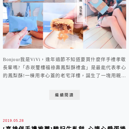
Bonjour我是ViVi，逢年過節不知道要買什麼伴手禮孝敬
長輩嗎?「赤崁璽樓福祿壽鳳梨酥禮盒」是最能代表孝心
的鳳梨酥!一棟用孝心蓋的老宅洋樓，誕生了一塊用親情
做的土鳳梨酥。來自赤崁璽樓蔬食餐廳的自家品牌，由於
對家中阿嬤的孝愛，開發出鬆軟不乾硬的鳳梨酥。並且使
繼續閱讀
用100%台灣土鳳梨，皮薄餡多、酸中帶甜，口口都是嚐
金的好滋味。真正為老人家量身打造的鳳梨酥禮盒，更是
子女孝敬長輩的台南最佳伴手禮推薦!
2019.05.28