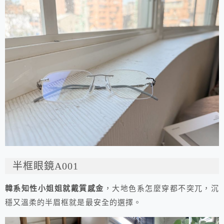
半框眼鏡A001
韓系知性小姐姐就戴質感金
，大地色系怎麼穿都不突兀，沉
穩又溫柔的半眉框就是最安全的選擇。