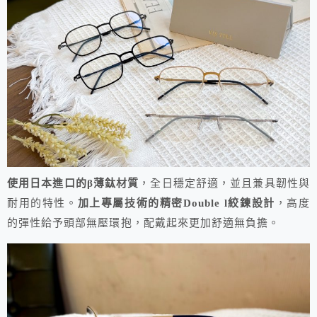
使用日本進口的β薄鈦材質
，全日穩定舒適，並且兼具韌性與
耐用的特性。
加上
專屬技術的
精密Double l絞鍊設計
，高度
的彈性給予頭部無壓環抱，配戴起來更加舒適無負擔。