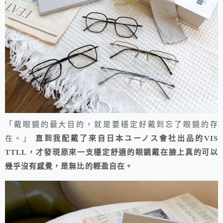
「戴眼鏡的最大目的，就是要穩定好戴到忘了眼鏡的存
在。」
直到我配戴了來自日本ユーノス會社出品的VIS
TTLL，才發現原來一支
穩定
舒適的眼鏡戴在臉上真的可以
幾乎沒有感覺，是無比的輕盈自在。