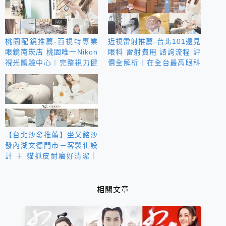
桃園配鏡推薦-百視特專業
近視雷射推薦-台北101遠見
眼鏡南崁店 桃園唯一Nikon
眼科 雷射費用 諮詢流程 評
視光體驗中心︱完整視力健
價全解析︱在全台最高眼科
康分析+量身訂作專屬鏡片
享受六星級的就診體驗
高質感配鏡流程全紀錄
【台北沙發推薦】坐又銘沙
發內湖文德門市－客製化設
計 ＋ 貓抓皮耐磨好清潔｜
直營直銷、價格透明 高
CP值打造夢想居家風格
相關文章