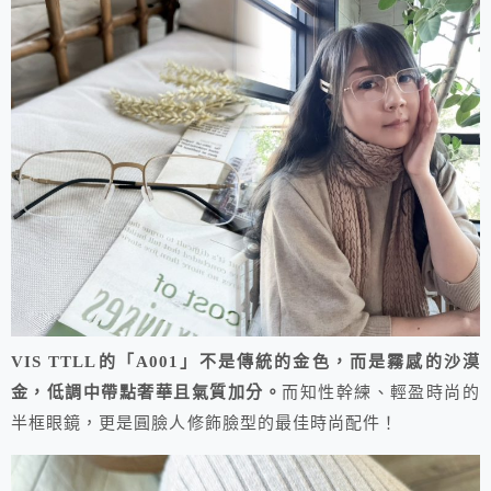
VIS TTLL的「A001」不是傳統的金色，而是霧感的沙漠
金，低調中帶點奢華且氣質加分。
而知性幹練、輕盈時尚的
半框眼鏡，更是圓臉人修飾臉型的最佳時尚配件！