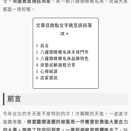
寸，免運費直接送到家
，來一趟八鐘頭睡眠名床，祝福大家
都能一夜好眠。
文章目錄點文字跳至該段落
前言
八鐘頭睡眠名床天母門市
八鐘頭睡眠名床品牌特色
床墊試躺過程分享
心得結語
店家資訊
前言
今年台北的冬天是不是特別的冷！冷颼颼的天氣，一波波冷
氣團來襲，
想要離開溫暖的被窩是一件需要依靠強大意志力
的大事。每每工作完回到家，一看到棉被就想鑽進去了
，除