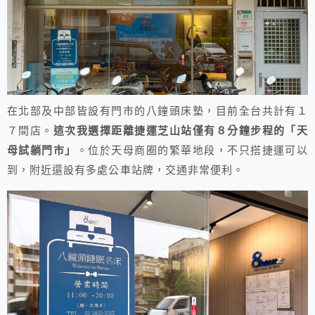
在北部及中部皆設有門市的八鐘頭床墊，目前全台共計有１
７間店。
這次我選擇距離捷運芝山站僅有８分鐘步程的「天
母試躺門市」
。位於天母商圈的繁華地段，不只搭捷運可以
到，附近還設有多處公車站牌，交通非常便利。