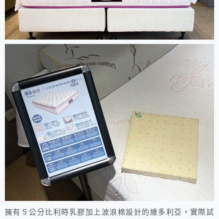
擁有５公分比利時乳膠加上波浪棉設計的維多利亞，實際試