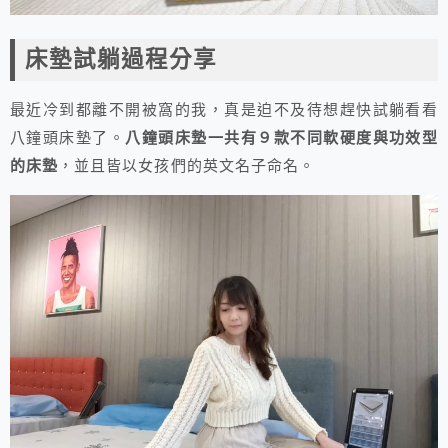
床墊試躺過程分享
最近冷到都離不開被窩的我，真是迫不及待想趕快試躺看看
八鐘頭床墊了。
八鐘頭床墊一共有９款不同軟硬度與功效型
的床墊
，並且皆以女孩們的英文名子命名。