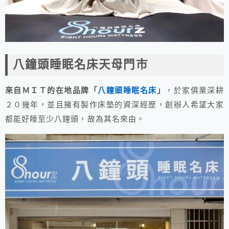
八鐘頭睡眠名床天母門市
來自ＭＩＴ的在地品牌「
八鐘頭睡眠名床
」
，於家俱業深耕
２０幾年，並且擁有製作床墊的資深經歷，創辦人希望大家
都能好睡至少八鐘頭，故為其名來由。