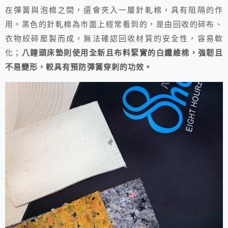
在彈簧與泡棉之間，還會夾入一層針軋棉，具有阻隔的作
用。黑色的針軋棉為市面上經常看到的，是由回收的碎布、
衣物絞碎壓製而成，無法確認回收材質的安全性，容易軟
化；
八鐘頭床墊則使用全新且布料緊實的白纖維棉，強韌且
不易變形，較具有預防彈簧穿刺的功效。