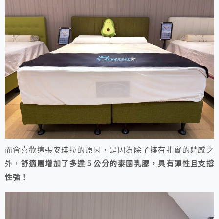
而會喜歡這張安琪拉的原因，是因為除了擁有扎實的躺感之
外，
舒適層增加了多達５公分的泰國乳膠，具有彈性且支撐
性強！