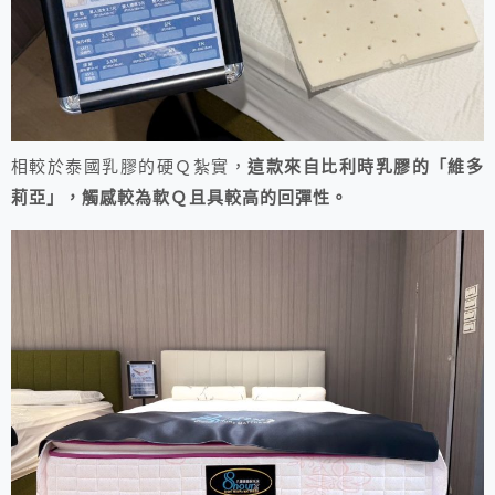
相較於泰國乳膠的硬Ｑ紮實，
這款來自比利時乳膠的「維多
莉亞」，觸感較為軟Ｑ且具較高的回彈性。