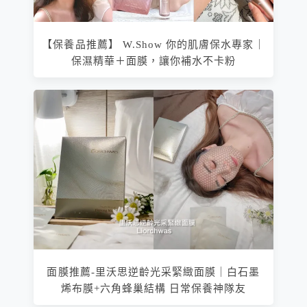
【保養品推薦】 W.Show 你的肌膚保水專家｜
保濕精華＋面膜，讓你補水不卡粉
面膜推薦-里沃思逆齡光采緊緻面膜｜白石墨
烯布膜+六角蜂巢結構 日常保養神隊友