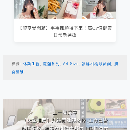
【醇享受開箱】事事都順得下來！高CP值健康
日常新選擇
標籤:
休斯生醫
,
纖體系列
,
A4 Size
,
發酵柑橘類黃酮
,
膳
食纖維
相連文章
上一篇文章
【床墊推薦】八鐘頭睡眠名床-工廠直營
親民價格+無毒檢測健康舒適 | 中鋼獨立