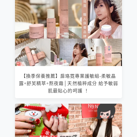
【換季保養推薦】扉珞霓專業護敏組-柔敏晶
露+舒芙精萃+熬夜霜│天然植粹成分 給予敏弱
肌最貼心的呵護 ！