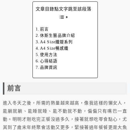
文章目錄點文字跳至該段落
前言
休斯生醫品牌介紹
A4 Size纖媞系列
A4 Size暢感纖
使用方法
心得結語
品牌資訊
前言
進入冬天之後，所需的熱量越來越高，像我這樣的懶女人，
能躺就躺、能睡就睡、能不動就不動，偏偏只有嘴巴一直
動。明明才剛吃完正餐沒過多久，接著就想吃零食點心，尤
其到了歲末年終聚會活動又更多，緊接著過年餐餐更是大魚