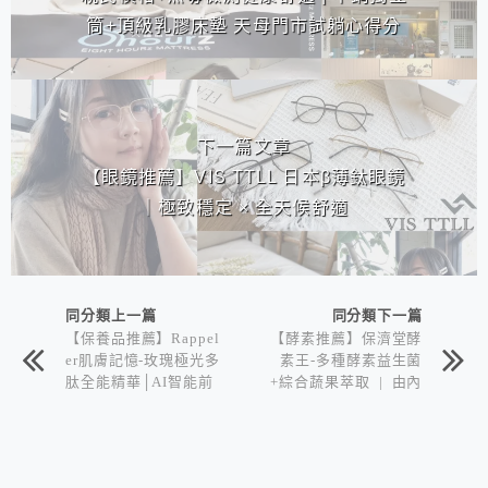
筒+頂級乳膠床墊 天母門市試躺心得分
享
下一篇文章
【眼鏡推薦】VIS TTLL 日本β薄鈦眼鏡
｜極致穩定 × 全天候舒適
同分類上一篇
同分類下一篇
【保養品推薦】Rappel
【酵素推薦】保濟堂酵
er肌膚記憶-玫瑰極光多
素王-多種酵素益生菌
肽全能精華│AI智能前
+綜合蔬果萃取 | 由內
導+多肽胜能量 誘發極
而外的順暢 獲得滿滿
光一瓶就夠
防護力！