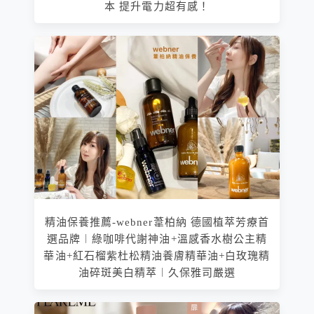
本 提升電力超有感！
精油保養推薦-webner葦柏納 德國植萃芳療首
選品牌︱綠咖啡代謝神油+溫感香水樹公主精
華油+紅石榴紫杜松精油養膚精華油+白玫瑰精
油碎斑美白精萃︱久保雅司嚴選