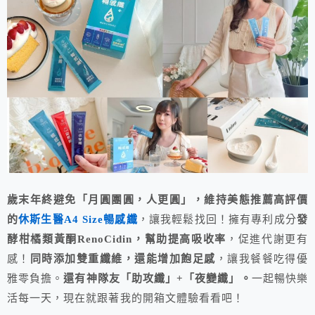
歲末年終避免「月圓團圓，人更圓」，維持美態推薦高評價
的
休斯生醫A4 Size暢感纖
，讓我輕鬆找回！擁有專利成分
發
酵柑橘類黃酮RenoCidin，幫助提高吸收率
，促進代謝更有
感！
同時添加雙重纖維，還能增加飽足感
，讓我餐餐吃得優
雅零負擔。
還有神隊友「助攻纖」+「夜變纖」。
一起暢快樂
活每一天，現在就跟著我的開箱文體驗看看吧！