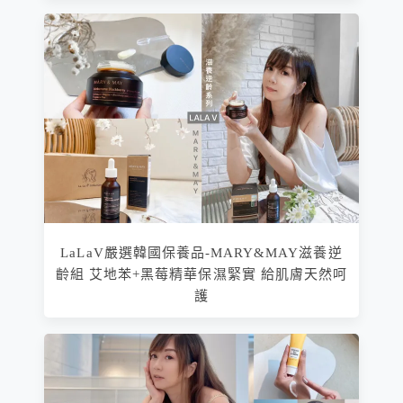
LaLaV嚴選韓國保養品-MARY&MAY滋養逆
齡組 艾地苯+黑莓精華保濕緊實 給肌膚天然呵
護