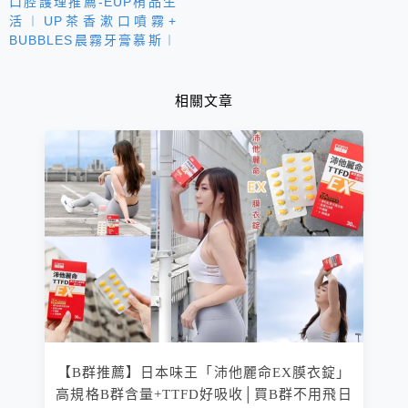
口腔護理推薦-EUP栯品生
活︱UP茶香漱口噴霧+
BUBBLES晨霧牙膏慕斯︱
一噴好口氣 潔牙零死角 口
清齒香展現迷人笑容
相關文章
【B群推薦】日本味王「沛他麗命EX膜衣錠」
高規格B群含量+TTFD好吸收│買B群不用飛日