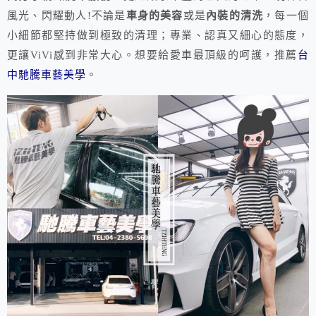
風光、閃耀動人!不論是
車身的美容
或是
內裝的清洗
，每一個
小細節都堅持做到極致的清理；專業、認真又細心的態度，
更讓ViVi感到非常大心。想要給愛車最頂級的呵護，推薦
台
中馳騰車藝美學
。