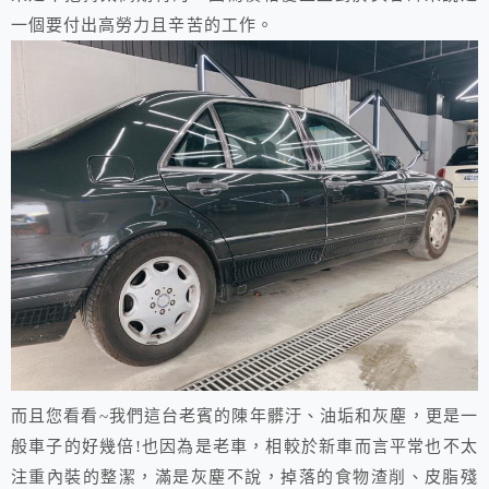
一個要付出高勞力且辛苦的工作。
而且您看看~我們這台老賓的陳年髒汙、油垢和灰塵，更是一
般車子的好幾倍!也因為是老車，相較於新車而言平常也不太
注重內裝的整潔，滿是灰塵不說，掉落的食物渣削、皮脂殘