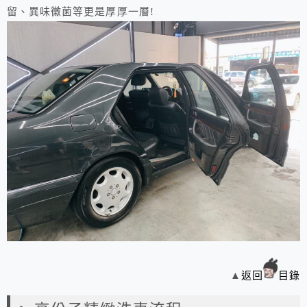
留、異味黴菌等更是厚厚一層!
▲
返回
目錄