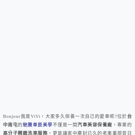
Bonjour我是ViVi，大家多久保養一次自己的愛車呢?位於
台
中南屯
的
馳騰車藝美學
不僅是一間
汽車美容保養廠
，專業的
高分子精緻洗車服務
，更是讓家中塵封已久的老車重現昔日