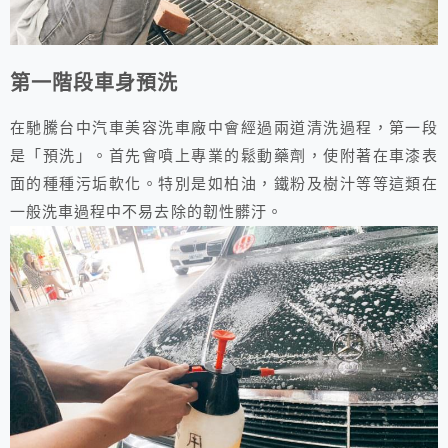
第一階段車身預洗
在馳騰台中汽車美容洗車廠中會經過兩道清洗過程，第一段
是「預洗」。首先會噴上專業的鬆動藥劑，使附著在車漆表
面的種種污垢軟化。特別是如柏油，鐵粉及樹汁等等這類在
一般洗車過程中不易去除的韌性髒汙。