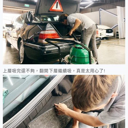
上層吸完還不夠，翻開下層繼續吸，真是太用心了!