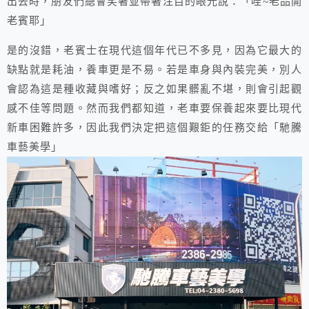
出去時，朋友們總會笑著並帶著注目的眼光說：「哇~老品開
老賓耶」
是的沒錯，老賓士在現代這個年代已不多見，因為它最大的
缺點就是耗油，養車更是不易。若是車身與內裝完美，別人
會認為這是種收藏與嗜好；反之如果髒亂不堪，則會引起觀
感不佳等問題。然而我們都知道，老車要保養起來要比現代
新車困難許多，因此我們決定把這個艱鉅的任務交給「馳騰
車藝美學」