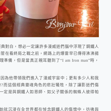
n對Tony的經典對白，想必一定讓許多漫威迷們腦中浮現了鋼鐵人
儘管在看終局之戰之前，網路上的爆雷早已傳得沸沸揚
，但是當真正親耳聽到了“I am Iron man”時，
是因為他帶領我們進入了漫威宇宙中；更有多少人和我
!?而這個經典靈魂角色的悲壯犧牲，除了讓影迷們傷
一定是與鋼鐵人如恩師、如父子關係的蜘蛛人彼得帕
始就沉浸在全世界都在悼念鋼鐵人的傷懷中，彷彿與