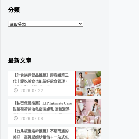
分類
分
類
最新文章
【外食族保健品推薦】即客纖第三
代｜愛吃美食也能做好飲食管理，
陪你輕鬆面對聚餐日常！
2026-07-22
【私密保養推薦】LIP Intimate Care
甜菜荷荷芭油私密潔膚乳 溫和潔淨
洗後不乾澀 不起泡反而更舒服！
2026-07-08
【台北板橋婚紗推薦】不期而遇的
美好｜高質感婚紗租借＋一站式包