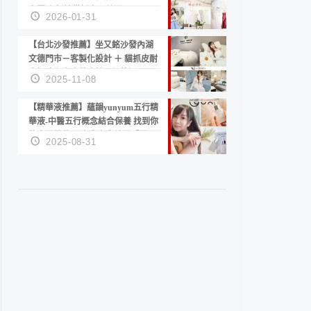
套服務 新娘備婚省心首選！
2026-01-31
【台北沙發推薦】坐又銘沙發內湖
文德門市－客製化設計 ＋ 貓抓皮耐
磨好清潔｜直營直銷、價格透明
2025-11-08
高CP值打造夢想居家風格
【精華液推薦】蘊韻yunyum五行精
華液-中醫五行概念結合保養 找到你
的專屬精華！ 水㊀土㊀就選「潤・
2025-08-31
賦精華」維持肌膚剛剛好的平衡