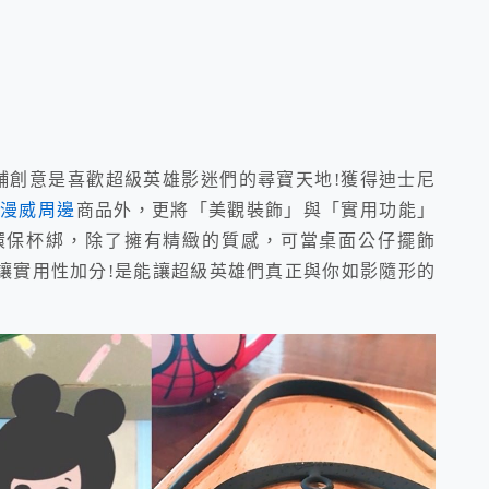
one果舖創意是喜歡超級英雄影迷們的尋寶天地!獲得迪士尼
的
漫威周邊
商品外，更將「美觀裝飾」與「實用功能」
環保杯綁，除了擁有精緻的質感，可當桌面公仔擺飾
讓實用性加分!是能讓超級英雄們真正與你如影隨形的