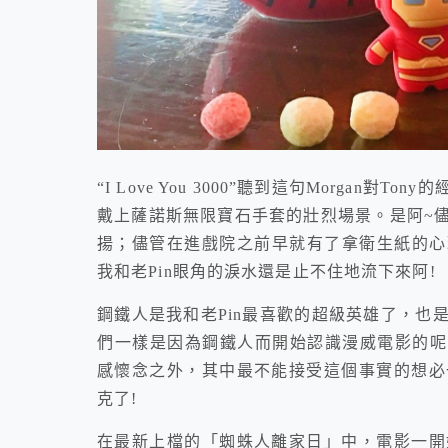
“I Love You 3000”聽到這句Morga
戴上薩諾斯無限寶石手套的壯烈場景。是阿~
揚；儘管在進戲院之前早就有了拿衛生紙的心理準備
我和老Pin眼角的淚水還是止不住地流下來阿!
鋼鐵人是我和老Pin最喜歡的超級英雄了，也
們一樣是因為鋼鐵人而開始認識漫威電影的呢
感懷念之外，其中最不能接受這個事實的想必
克了!
在最新上檔的「蜘蛛人離家日」中，電影一開