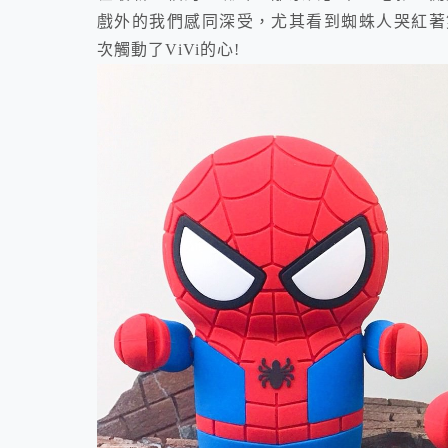
戲外的我們感同深受，尤其看到蜘蛛人哭紅著
次觸動了ViVi的心!