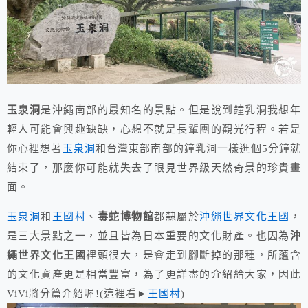
玉泉洞
是沖繩南部的最知名的景點。但是說到鐘乳洞我想年
輕人可能會興趣缺缺，心想不就是長輩團的觀光行程。若是
你心裡想著
玉泉洞
和台灣東部南部的鐘乳洞一樣逛個5分鐘就
結束了，那麼你可能就失去了眼見世界級天然奇景的珍貴畫
面。
玉泉洞
和
王國村
、
毒蛇博物館
都隸屬於
沖繩世界文化王國
，
是三大景點之一，並且皆為日本重要的文化財產。也因為
沖
繩世界文化王國
裡頭很大，是會走到腳斷掉的那種，所蘊含
的文化資產更是相當豐富，為了更詳盡的介紹給大家，因此
ViVi將分篇介紹喔!(這裡看►
王國村
)