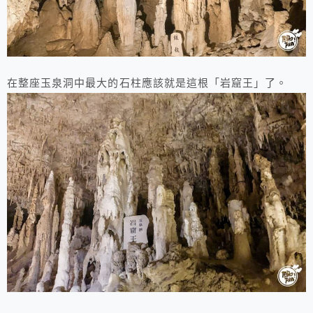
在整座玉泉洞中最大的石柱應該就是這根「岩窟王」了。