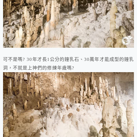
可不是嗎? 30年才長1公分的鐘乳石、30萬年才能成型的鐘乳
洞，不就是上神們的修練年歲嗎?