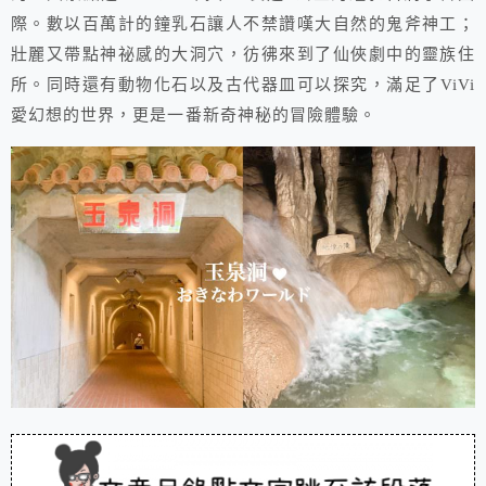
際。數以百萬計的鐘乳石讓人不禁讚嘆大自然的鬼斧神工；
壯麗又帶點神祕感的大洞穴，彷彿來到了仙俠劇中的靈族住
所。同時還有動物化石以及古代器皿可以探究，滿足了ViVi
愛幻想的世界，更是一番新奇神秘的冒險體驗。