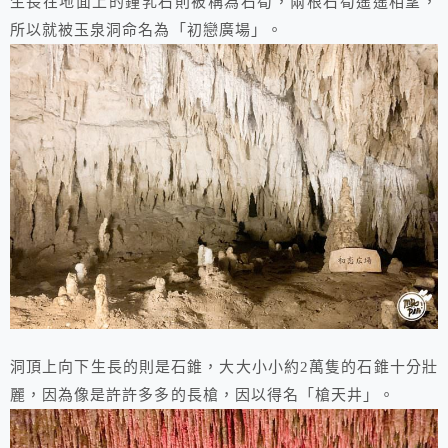
生長在地面上的鐘乳石則被稱為石筍，兩根石筍遙遙相望，
所以就被玉泉洞命名為「初戀廣場」。
洞頂上向下生長的則是石錐，大大小小約2萬隻的石錐十分壯
麗，因為像是許許多多的長槍，因以得名「槍天井」。