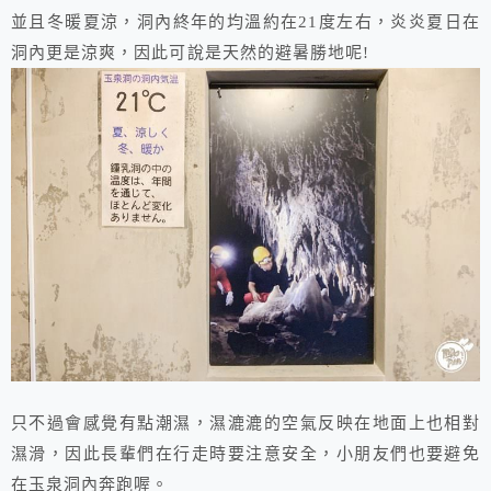
並且冬暖夏涼，洞內終年的均溫約在21度左右，炎炎夏日在
洞內更是涼爽，因此可說是天然的避暑勝地呢!
只不過會感覺有點潮濕，濕漉漉的空氣反映在地面上也相對
濕滑，因此長輩們在行走時要注意安全，小朋友們也要避免
在玉泉洞內奔跑喔。