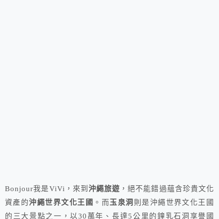
Bonjour我是ViVi，來到
沖繩旅遊
，絕不能錯過蘊含珍貴文化
資產的
沖繩世界文化王國
。而
玉泉洞
則是沖繩世界文化王國
的三大景點之一，以30萬年、長達5公里的鐘乳石洞享譽國