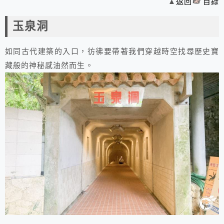
▲
返回
目錄
玉泉洞
如同古代建築的入口，彷彿要帶著我們穿越時空找尋歷史寶
藏般的神秘感油然而生。