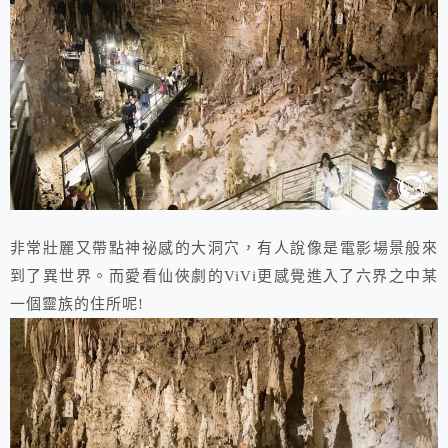
非常壯麗又帶點神祕感的大洞穴，有人說像是電影場景般來
到了異世界。而愛看仙俠劇的ViVi更感覺進入了六界之中某
一個靈族的住所呢!