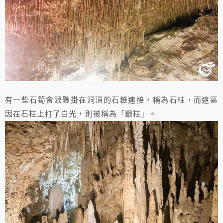
有一些石筍會跟懸掛在洞頂的石錐連接，稱為石柱，而這區
因在石柱上打了白光，則被稱為「銀柱」。