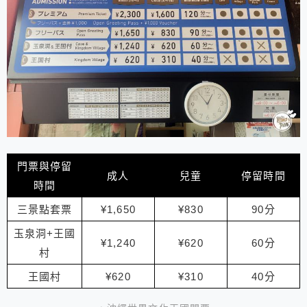
門票與停留
成人
兒童
停留時間
時間
三景點套票
¥1,650
¥830
90分
玉泉洞+王國
¥1,240
¥620
60分
村
王國村
¥620
¥310
40分