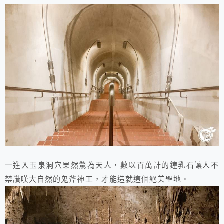
一進入玉泉洞穴果然驚為天人，數以百萬計的鐘乳石讓人不
禁讚嘆大自然的鬼斧神工，才能造就這個絕美聖地。