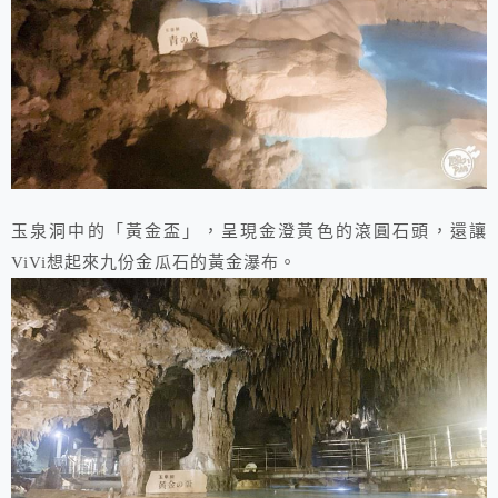
玉泉洞中的「黃金盃」，呈現金澄黃色的滾圓石頭，還讓
ViVi想起來九份金瓜石的黃金瀑布。