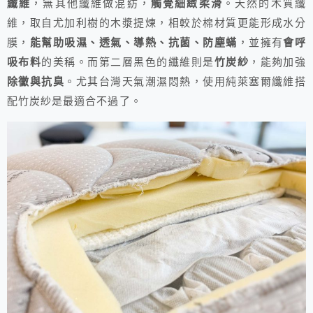
纖維
，無其他纖維做混紡，
觸覺細緻柔滑
。天然的木質纖
維，取自尤加利樹的木漿提煉，相較於棉材質更能形成水分
膜，
能幫助吸濕、透氣、導熱、抗菌、防塵蟎
，並擁有
會呼
吸布料
的美稱。而第二層黑色的纖維則是
竹炭紗
，能夠加強
除黴與抗臭
。尤其台灣天氣潮濕悶熱，使用純萊塞爾纖維搭
配竹炭紗是最適合不過了。