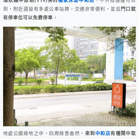
環狀線中原站(Y14)旁的
橘家床墊中和店
，不只搭捷運可以
到，附近還設有多處公車站牌，交通非常便利，並且
門口就
有停車位可以免費停車
。
地處公園綠地之中，四周綠意盎然，
來到
中和店
有種鬧中取