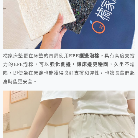
橘家床墊更在床墊的四周使用
EPE護邊泡棉
。具有高度支撐
力的EPE泡棉，可以
強化側邊，讓床邊更穩固
，久坐不塌
陷，即使坐在床邊也能獲得良好支撐和彈性，也讓長輩們起
身時能更安全。