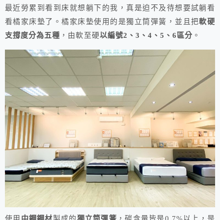
最近勞累到看到床就想躺下的我，真是迫不及待想要試躺看
看橘家床墊了。橘家床墊使用的是獨立筒彈簧，並且把
軟硬
支撐度分為五種
，由軟至硬
以編號2、3、4、5、6區分
。
使用
中鋼鋼材
製成的
獨立筒彈簧
，碳含量皆是0.7%以上，是