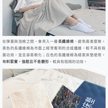
在彈簧與泡棉之間，會夾入一層
長纖維棉
，避免兩者摩擦。
黑色的長纖維棉為市面上經常看到的合成纖維，較不具有殺
菌功效，並且容易軟化；白色的長纖維棉為橘家床墊使用，
布料緊實，強韌且不易變形
，較具有阻隔的功效。