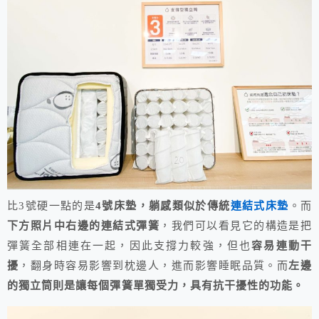
比3號硬一點的是
4號床墊，躺感類似於傳統
連結式床墊
。而
下方照片中右邊的連結式彈簧
，我們可以看見它的構造是把
彈簧全部相連在一起，因此支撐力較強，但也
容易連動干
擾
，翻身時容易影響到枕邊人，進而影響睡眠品質。而
左邊
的獨立筒則是讓每個彈簧單獨受力，具有抗干擾性的功能。