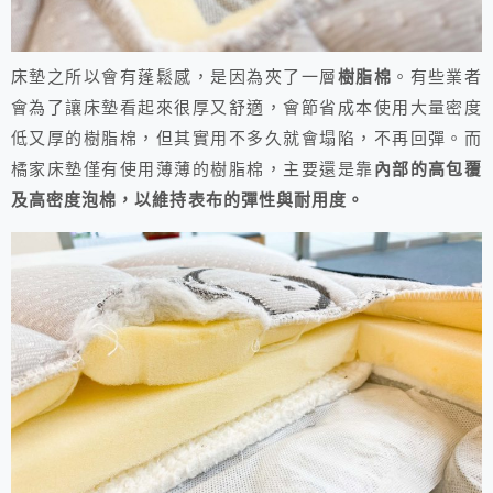
床墊之所以會有蓬鬆感，是因為夾了一層
樹脂棉
。有些業者
會為了讓床墊看起來很厚又舒適，會節省成本使用大量密度
低又厚的樹脂棉，但其實用不多久就會塌陷，不再回彈。而
橘家床墊僅有使用薄薄的樹脂棉，主要還是靠
內部的高包覆
及高密度泡棉，以維持表布的彈性與耐用度。