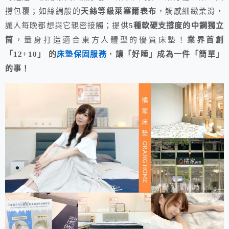
撐包覆；如絲綢般的
天絲等級萊塞爾表布
，觸感細緻柔滑，
讓人每晚都想與它親密接觸；提供
5種軟硬支撐度的中鋼獨立
筒
，量身打造適合東方人體型的優質床墊！
業界首創
「12+10」 的
床墊保固服務
，
讓「好睡」成為一件「簡單」
的事！