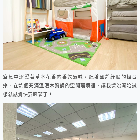
空氣中瀰漫著草本花香的香氛氣味，聽著幽靜紓壓的輕音
樂，在這個
充滿溫暖木質調的空間環境
裡，讓我還沒開始試
躺就感覺快要睡著了！