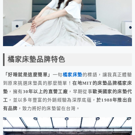
橘家床墊品牌特色
「好睡就是這麼簡單」
一句
橘家床墊
的標語，讓我真正體驗
到原來挑選床墊真的那麼簡單！
在地MIT的床墊品牌橘家床
墊
，擁有
30年以上的直營工廠
，早期從事
歐美國家的床墊代
工
，並以多年豐富的外銷經驗為深厚底蘊，
於1988年推出自
有品牌
，致力將好的床墊留在台灣。