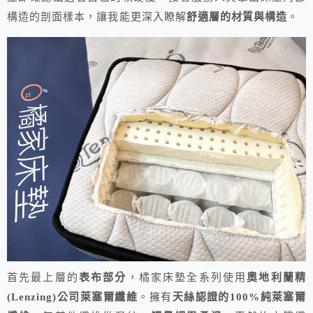
構造的剖面樣本，讓我能更深入瞭解
舒適層的材質與構造
。
首先最上層的
表布部分
，橘家床墊全系列使用
奧地利蘭精
(Lenzing)公司萊塞爾纖維
。擁有
天絲認證的100%純萊塞爾