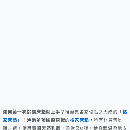
如何第一次挑選床墊就上手？
推薦集各家優點之大成的「
橘
家床墊
」！
通過多項國際認證
的
橘家床墊
，
所有材質皆是一
時之選，使用
泰國天然乳膠
，柔軟又Q彈，給身體溫柔地支