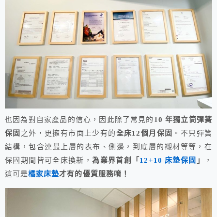
也因為對自家產品的信心，因此除了常見的
10 年獨立筒彈簧
保固
之外，更擁有市面上少有的
全床12個月保固
。不只彈簧
結構，包含連最上層的表布、側邊，到底層的襯材等等，在
保固期間皆可全床換新，
為業界首創「
12+10 床墊保固
」
，
這可是
橘家床墊
才有的優質服務唷！