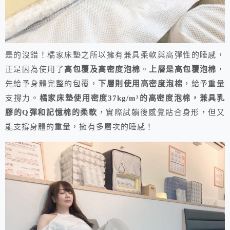
是的沒錯！橘家床墊之所以擁有兼具柔軟與高彈性的睡感，
正是因為使用了
高包覆及高密度泡棉
。
上層是高包覆泡棉
，
先給予身體完整的包覆，
下層則使用高密度泡棉
，給予重量
支撐力。
橘家床墊使用密度37kg/m³的高密度泡棉，兼具乳
膠的Q彈和記憶棉的柔軟
，實際試躺後感覺貼合身形，但又
能支撐身體的重量，擁有多層次的睡感！