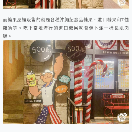
而糖果屋裡販售的就是各種沖繩紀念品糖果、進口糖果和T恤
雜貨等。吃下當地流行的進口糖果就會像卜派一樣長肌肉
喔。