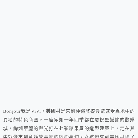
Bonjour我是ViVi，
美國村
是來到沖繩旅遊最能感受異地中的
異地的特色商圈。一座宛如一年四季都在慶祝聖誕節的歡樂
城，絢爛華麗的燈光打在七彩糖果屋的造型建築上，走在其
中就像來到童話故事裡的繽紛夢幻。女孩們來到美國村除了