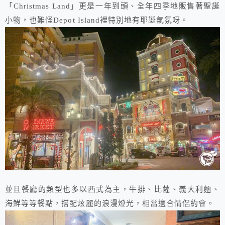
「Christmas Land」更是一年到頭、全年四季地販售著聖誕
小物，也難怪Depot Island裡特別地有耶誕氣氛呀。
並且餐廳的類型也多以西式為主，牛排、比薩、義大利麵、
海鮮等等餐點，搭配炫麗的浪漫燈光，相當適合情侶約會。