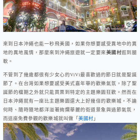
來到日本沖繩也能一秒飛美國，如果你想要感受異地中的異
地的異地風情，那麼來到沖繩旅遊就一定要來
美國村
逛到腿
軟。
不管到了幾歲都很有少女心的ViVi最喜歡過的節日就是聖誕
節了。在台灣如果想要感受美式嘉年華的歡樂氣氛，除了聖
誕節的檔期之外就只能買票到特定的主題樂園狂歡。然而在
日本沖繩就有一座比主題樂園還大上好幾倍的歡樂城，不論
何時、隨時隨地都洋溢著絢爛華麗的街道景象與過節氣氛，
而這座免費參觀的歡樂城就叫做「
美國村
」