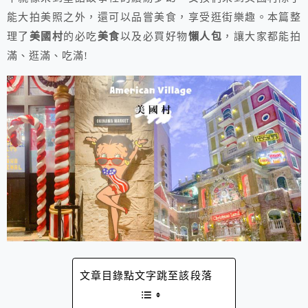
能大拍美照之外，還可以品嘗美食，享受逛街樂趣。本篇整
理了
美國村
的必吃
美食
以及必買好物
懶人包
，讓大家都能拍
滿、逛滿、吃滿!
文章目錄點文字跳至該段落