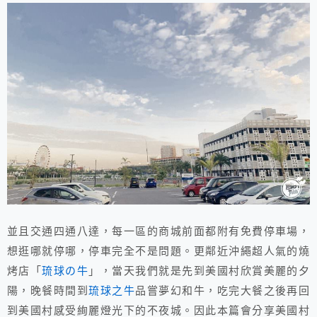
並且交通四通八達，每一區的商城前面都附有免費停車場，
想逛哪就停哪，停車完全不是問題。更鄰近沖繩超人氣的燒
烤店「
琉球の牛
」，當天我們就是先到美國村欣賞美麗的夕
陽，晚餐時間到
琉球之牛
品嘗夢幻和牛，吃完大餐之後再回
到美國村感受絢麗燈光下的不夜城。因此本篇會分享美國村