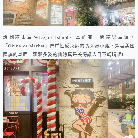
說到糖果屋在Depot Island裡真的有一間糖果屋喔。
「Okinawa Market」門前性感火辣的奧莉薇小姐，穿著美國
國旗的基尼，婀娜多姿的曲線真是美得讓人目不轉睛呢!