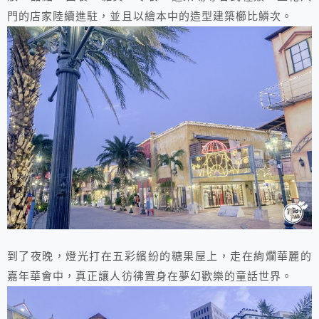
門的店家陸續進駐，並且以繪本中的造型建築櫛比鱗次。
到了夜晚，燈光打在五彩繽紛的糖果屋上，走在絢爛華麗的
嘉年華會中，真正讓人彷彿置身在夢幻歡樂的童話世界。