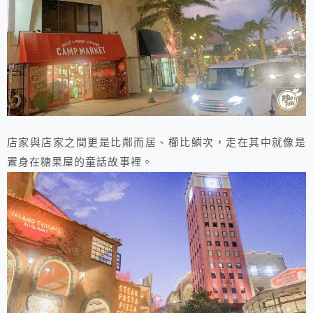
店家與店家之間更是比鄰而居、櫛比鱗次，走在其中就像是
置身在糖果屋的童話故事裡。