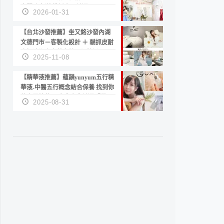
套服務 新娘備婚省心首選！
2026-01-31
【台北沙發推薦】坐又銘沙發內湖
文德門市－客製化設計 ＋ 貓抓皮耐
磨好清潔｜直營直銷、價格透明
2025-11-08
高CP值打造夢想居家風格
【精華液推薦】蘊韻yunyum五行精
華液-中醫五行概念結合保養 找到你
的專屬精華！ 水㊀土㊀就選「潤・
2025-08-31
賦精華」維持肌膚剛剛好的平衡