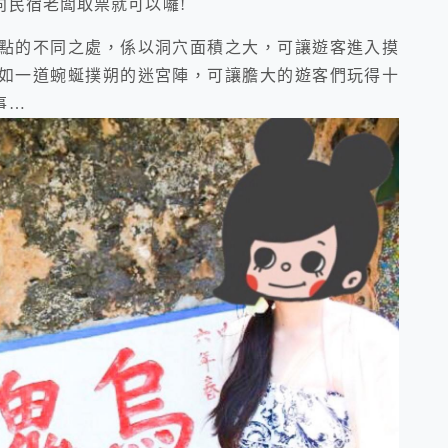
向民宿老闆取票就可以囉!
點的不同之處，係以洞穴面積之大，可讓遊客進入摸
如一道蜿蜒撲朔的迷宮陣，可讓膽大的遊客們玩得十
事…