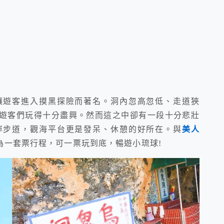
讓遊客進入摸黑探險而著名。洞內忽高忽低、走道狹
遊客們玩得十分盡興。然而這之中卻有一段十分悲壯
岸步道，觀海平台更是發呆、休憩的好所在。與
美人
為一套票行程，可一票玩到底，暢遊小琉球!