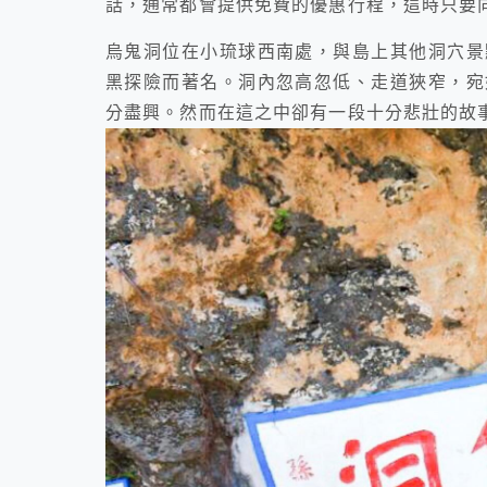
話，通常都會提供免費的優惠行程，這時只要
烏鬼洞位在小琉球西南處，與島上其他洞穴景
黑探險而著名。洞內忽高忽低、走道狹窄，宛
分盡興。然而在這之中卻有一段十分悲壯的故