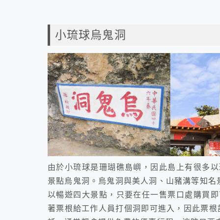
小琉球烏鬼洞
由於小琉球是珊瑚礁島嶼，因此島上有很多以
景點烏鬼洞。烏鬼洞與美人洞、山豬溝等知名景
以暢遊四大景點，只要在任一售票口處購買即
著票根給工作人員打個洞即可進入，因此票根