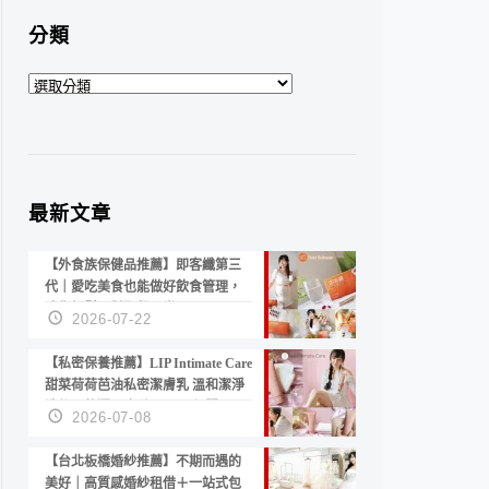
分類
分
類
最新文章
【外食族保健品推薦】即客纖第三
代｜愛吃美食也能做好飲食管理，
陪你輕鬆面對聚餐日常！
2026-07-22
【私密保養推薦】LIP Intimate Care
甜菜荷荷芭油私密潔膚乳 溫和潔淨
洗後不乾澀 不起泡反而更舒服！
2026-07-08
【台北板橋婚紗推薦】不期而遇的
美好｜高質感婚紗租借＋一站式包