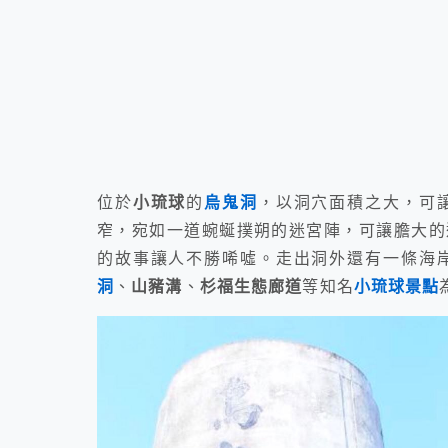
位於
小琉球
的
烏鬼洞
，以洞穴面積之大，可
窄，宛如一道蜿蜒撲朔的迷宮陣，可讓膽大的
的故事讓人不勝唏噓。走出洞外還有一條海
洞
、
山豬溝
、
杉福生態廊道
等知名
小琉球景點