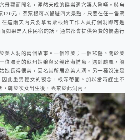
穴景觀而聞名，渾然天成的礁岩洞穴讓人驚嘆。與烏
120元，憑票根可以暢遊四大景點，只要在任一售票
，在這兩天內只要拿著票根給工作人員打個洞即可進
然而如果是入住民宿的話，通常都會提供免費的優惠行
關於美人洞的兩個故事。一個唯美；一個悲傷。關於美
一位漂亮的蘇州姑娘與父親出海捕魚，遇到颱風，船
姑娘長得很美，因名其所居為美人洞。另一種說法是
，因此重男輕女的觀念，根深蒂固。加以當時謀生不
者，輒於次女出生後，丟棄於此洞內。