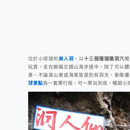
位於小琉球的
美人洞
，以
十三個珊瑚礁洞穴
聞
玩賞。走在蜿蜒交錯山海步道中，除了可以體
景，不論是山景或海景皆是別有洞天、景緻優
球景點
為一套票行程，可一票玩到底，暢遊小琉