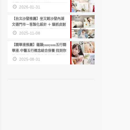
套服務 新娘備婚省心首選！
2026-01-31
【台北沙發推薦】坐又銘沙發內湖
文德門市－客製化設計 ＋ 貓抓皮耐
磨好清潔｜直營直銷、價格透明
2025-11-08
高CP值打造夢想居家風格
【精華液推薦】蘊韻yunyum五行精
華液-中醫五行概念結合保養 找到你
的專屬精華！ 水㊀土㊀就選「潤・
2025-08-31
賦精華」維持肌膚剛剛好的平衡