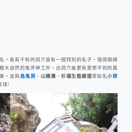
名。各有千秋的洞穴皆有一個特別的名子，值得細細
驗大自然的鬼斧神工外，出洞穴後更有意想不到的風
美。並與
烏鬼洞
、
山豬溝
、
杉福生態廊道
等知名
小琉
球!