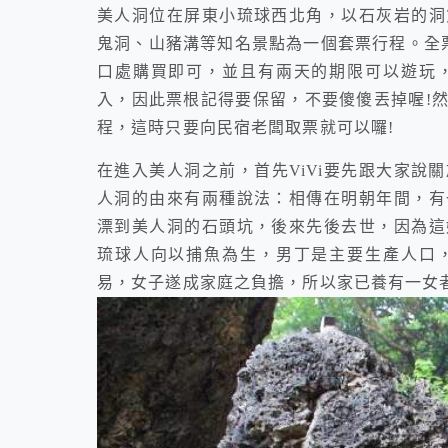
美人洞位在屏東小琉球西北角，以石灰岩的洞
鬼洞、山豬溝等知名景點為一個套票行程。全票
口處購買即可，並且有兩天的期限可以遊玩
入，因此票根記得要保留，不要傻傻丟掉喔!
程，這時只要向民宿老闆取票就可以囉!
在進入美人洞之前，首先ViVi要先跟大家說
人洞的由來有兩種說法：相傳在明朝年間，有
漂到美人洞的石頭坑，後來先後去世，因為這
琉球人向以捕魚為生，男丁是主要生產人口
易，女子遂成家庭之負擔，所以家已養有一女