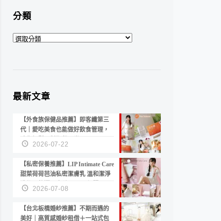
分類
分
類
最新文章
【外食族保健品推薦】即客纖第三
代｜愛吃美食也能做好飲食管理，
陪你輕鬆面對聚餐日常！
2026-07-22
【私密保養推薦】LIP Intimate Care
甜菜荷荷芭油私密潔膚乳 溫和潔淨
洗後不乾澀 不起泡反而更舒服！
2026-07-08
【台北板橋婚紗推薦】不期而遇的
美好｜高質感婚紗租借＋一站式包