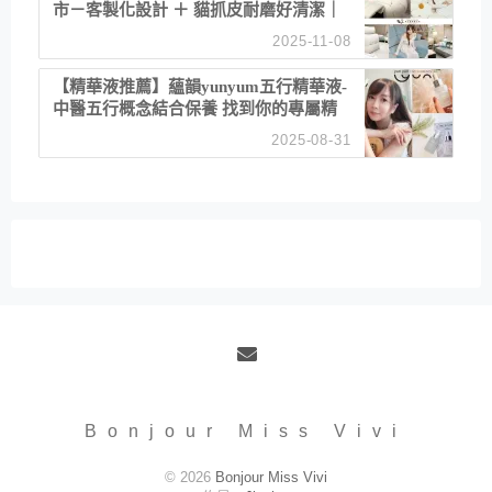
市－客製化設計 ＋ 貓抓皮耐磨好清潔｜
直營直銷、價格透明 高CP值打造夢想
2025-11-08
居家風格
【精華液推薦】蘊韻yunyum五行精華液-
中醫五行概念結合保養 找到你的專屬精
華！ 水㊀土㊀就選「潤・賦精華」維持
2025-08-31
肌膚剛剛好的平衡
Email
Bonjour Miss Vivi
© 2026
Bonjour Miss Vivi