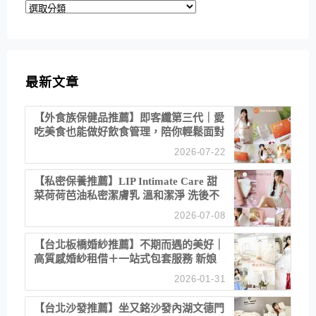
分
類
最新文章
【外食族保健品推薦】即客纖第三代｜愛
吃美食也能做好飲食管理，陪你輕鬆面對
聚餐日常！
2026-07-22
【私密保養推薦】LIP Intimate Care 甜
菜荷荷芭油私密潔膚乳 溫和潔淨 洗後不
乾澀 不起泡反而更舒服！
2026-07-08
【台北板橋婚紗推薦】不期而遇的美好｜
高質感婚紗租借＋一站式包套服務 新娘
備婚省心首選！
2026-01-31
【台北沙發推薦】坐又銘沙發內湖文德門