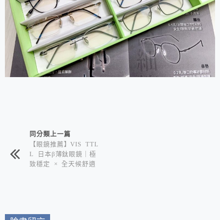
相連文章
同分類上一篇
【眼鏡推薦】VIS TTL
L 日本β薄鈦眼鏡｜極
致穩定 × 全天候舒適