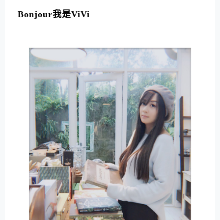
L
T
Bonjour我是ViVi
E
R
N
A
T
I
V
E
: