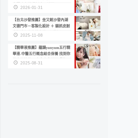
套服務 新娘備婚省心首選！
2026-01-31
【台北沙發推薦】坐又銘沙發內湖
文德門市－客製化設計 ＋ 貓抓皮耐
磨好清潔｜直營直銷、價格透明
2025-11-08
高CP值打造夢想居家風格
【精華液推薦】蘊韻yunyum五行精
華液-中醫五行概念結合保養 找到你
的專屬精華！ 水㊀土㊀就選「潤・
2025-08-31
賦精華」維持肌膚剛剛好的平衡