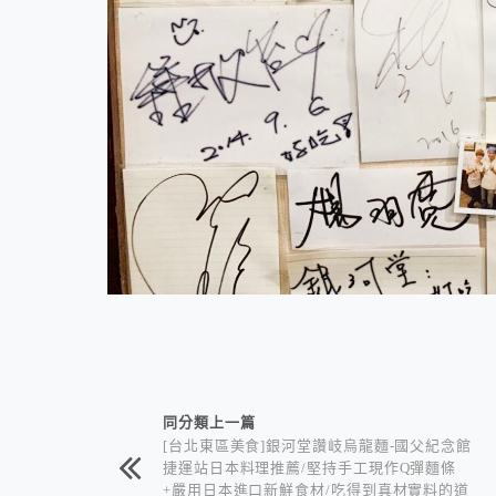
相連文章
同分類上一篇
[台北東區美食]銀河堂讚岐烏龍麵-國父紀念館
捷運站日本料理推薦/堅持手工現作Q彈麵條
+嚴用日本進口新鮮食材/吃得到真材實料的道