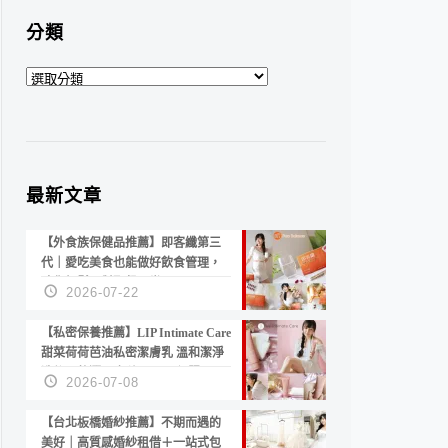
分類
分
類
最新文章
【外食族保健品推薦】即客纖第三
代｜愛吃美食也能做好飲食管理，
陪你輕鬆面對聚餐日常！
2026-07-22
【私密保養推薦】LIP Intimate Care
甜菜荷荷芭油私密潔膚乳 溫和潔淨
洗後不乾澀 不起泡反而更舒服！
2026-07-08
【台北板橋婚紗推薦】不期而遇的
美好｜高質感婚紗租借＋一站式包