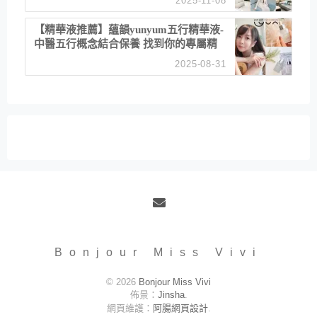
2025-11-08
居家風格
【精華液推薦】蘊韻yunyum五行精華液-
中醫五行概念結合保養 找到你的專屬精
華！ 水㊀土㊀就選「潤・賦精華」維持
2025-08-31
肌膚剛剛好的平衡
Email
Bonjour Miss Vivi
© 2026
Bonjour Miss Vivi
佈景：
Jinsha
.
網頁維護：
阿腸網頁設計
.