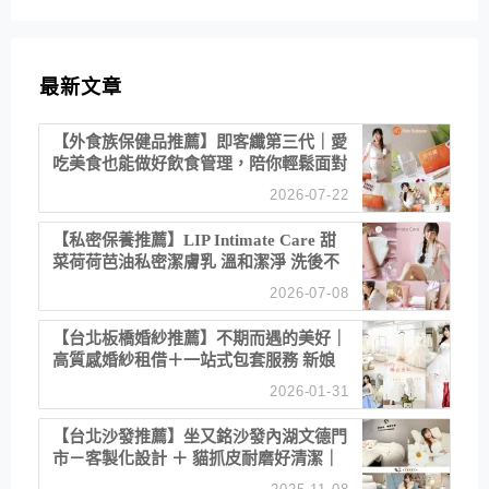
最新文章
【外食族保健品推薦】即客纖第三代｜愛
吃美食也能做好飲食管理，陪你輕鬆面對
聚餐日常！
2026-07-22
【私密保養推薦】LIP Intimate Care 甜
菜荷荷芭油私密潔膚乳 溫和潔淨 洗後不
乾澀 不起泡反而更舒服！
2026-07-08
【台北板橋婚紗推薦】不期而遇的美好｜
高質感婚紗租借＋一站式包套服務 新娘
備婚省心首選！
2026-01-31
【台北沙發推薦】坐又銘沙發內湖文德門
市－客製化設計 ＋ 貓抓皮耐磨好清潔｜
直營直銷、價格透明 高CP值打造夢想