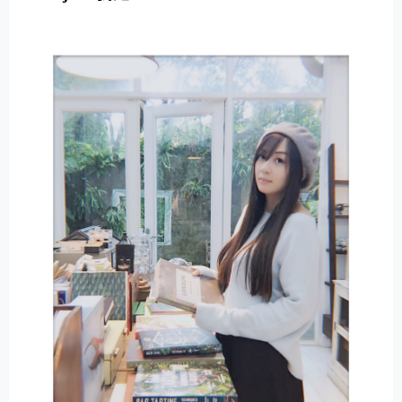
E
R
N
A
T
I
V
E
: