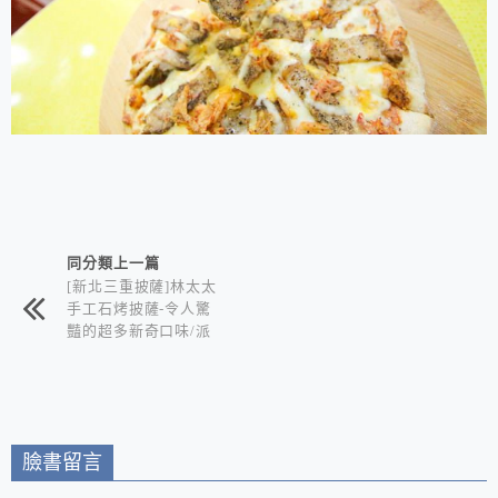
相連文章
同分類上一篇
[新北三重披薩]林太太
手工石烤披薩-令人驚
豔的超多新奇口味/派
對必備大披薩花+鮮嫩
會噴汁美式炸雞+古早
味自製泡泡冰 /三重蘆
洲披薩店推薦
臉書留言