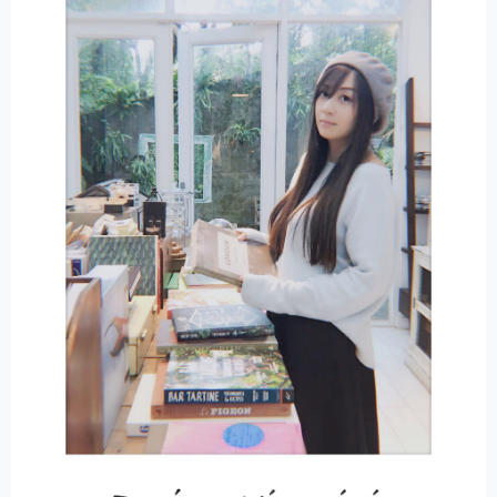
T
I
V
E
: