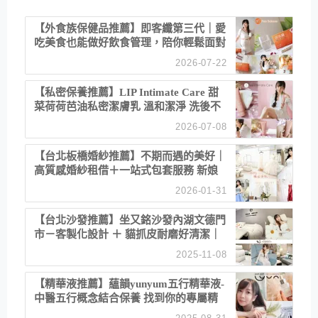
【外食族保健品推薦】即客纖第三代｜愛
吃美食也能做好飲食管理，陪你輕鬆面對
聚餐日常！
2026-07-22
【私密保養推薦】LIP Intimate Care 甜
菜荷荷芭油私密潔膚乳 溫和潔淨 洗後不
乾澀 不起泡反而更舒服！
2026-07-08
【台北板橋婚紗推薦】不期而遇的美好｜
高質感婚紗租借＋一站式包套服務 新娘
備婚省心首選！
2026-01-31
【台北沙發推薦】坐又銘沙發內湖文德門
市－客製化設計 ＋ 貓抓皮耐磨好清潔｜
直營直銷、價格透明 高CP值打造夢想
2025-11-08
居家風格
【精華液推薦】蘊韻yunyum五行精華液-
中醫五行概念結合保養 找到你的專屬精
華！ 水㊀土㊀就選「潤・賦精華」維持