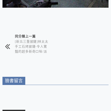
相連文章
同分類上一篇
[新北三重披薩]林太太
手工石烤披薩-令人驚
豔的超多新奇口味/派
對必備大披薩花+鮮嫩
會噴汁美式炸雞+古早
味自製泡泡冰 /三重蘆
洲披薩店推薦
臉書留言