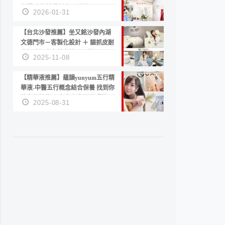
套服務 新娘備婚省心首選！
2026-01-31
【台北沙發推薦】坐又銘沙發內湖
文德門市－客製化設計 ＋ 貓抓皮耐
磨好清潔｜直營直銷、價格透明
2025-11-08
高CP值打造夢想居家風格
【精華液推薦】蘊韻yunyum五行精
華液-中醫五行概念結合保養 找到你
的專屬精華！ 水㊀土㊀就選「潤・
2025-08-31
賦精華」維持肌膚剛剛好的平衡