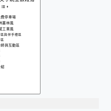
免費停車場
洲叢林風
感工業風
餐區與伴手禮區
餐區
啡師與互動區
啡
啡
啡
介紹