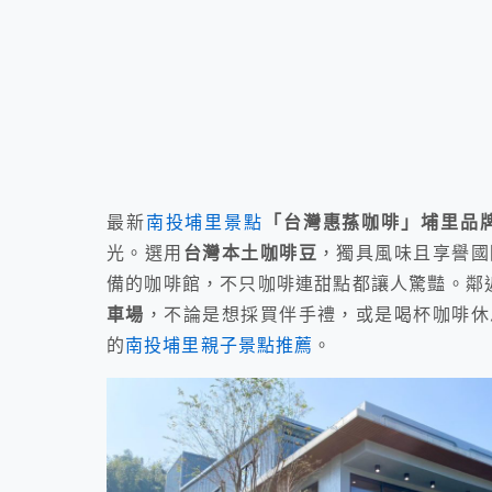
最新
南投埔里景點
「台灣惠蓀咖啡」埔里品
光。選用
台灣本土咖啡豆
，獨具風味且享譽國
備的咖啡館，不只咖啡連甜點都讓人驚豔。鄰
車場
，不論是想採買伴手禮，或是喝杯咖啡休
的
南投埔里親子景點推薦
。