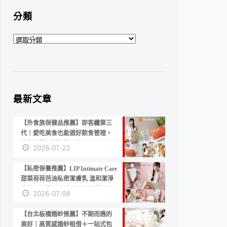
分類
分
類
最新文章
【外食族保健品推薦】即客纖第三
代｜愛吃美食也能做好飲食管理，
陪你輕鬆面對聚餐日常！
2026-07-22
【私密保養推薦】LIP Intimate Care
甜菜荷荷芭油私密潔膚乳 溫和潔淨
洗後不乾澀 不起泡反而更舒服！
2026-07-08
【台北板橋婚紗推薦】不期而遇的
美好｜高質感婚紗租借＋一站式包