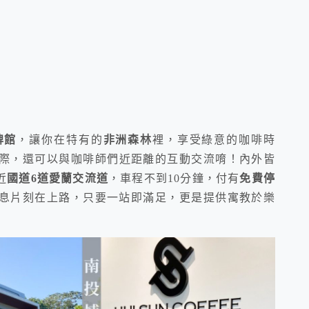
牌館
，讓你在特有的
非洲森林
裡，享受綠意的咖啡時
際，還可以與咖啡師們近距離的互動交流唷！內外皆
近
國道6道愛蘭交流道
，車程不到10分鐘，付有
免費停
息片刻在上路，只要一站即滿足，更是提供寓教於樂