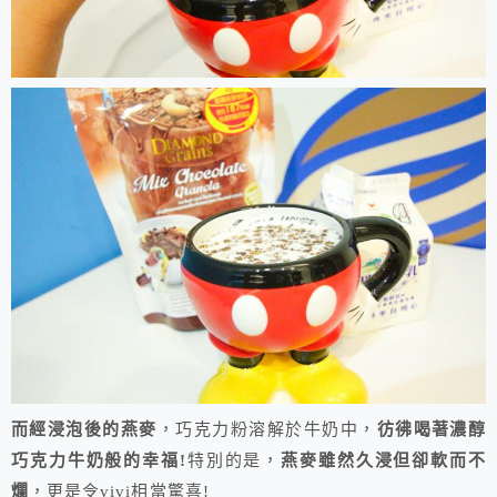
而經浸泡後的燕麥
，巧克力粉溶解於牛奶中，
彷彿喝著濃醇
巧克力牛奶般的幸福!
特別的是，
燕麥雖然久浸但卻軟而不
爛
，更是令vivi相當驚喜!