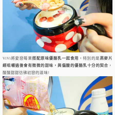
ViVi將愛戀莓果
搭配原味優酪乳一起食用
，特別的是
燕麥片
經咀嚼過後會有微微的甜味，與偏酸的優酪乳十分的契合
，
酸酸甜甜彷彿初戀的滋味!