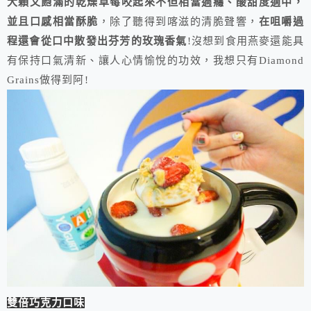
大顆又飽滿的乾燥草莓咬起來不但相當過癮、酸甜度適中，
並且口感相當酥脆
，除了聽得到喀滋的清脆聲響，
在咀嚼過
程還會從口中散發出芬芳的玫瑰香氣
!沒想到食用燕麥還能具
有保持口氣清新、讓人心情愉悅的功效，我想只有Diamond
Grains做得到阿!
雙倍巧克力口味