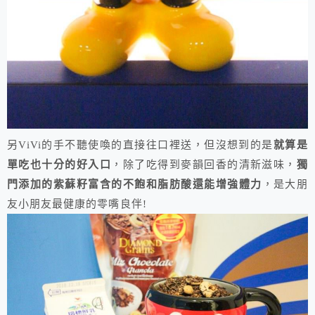
另ViVi的手不聽使喚的直接往口裡送，但沒想到的是
就算是
單吃也十分的好入口
，除了吃得到麥韻回香的清新滋味，
獨
門添加的紫蘇籽富含的不飽和脂肪酸還能增強體力
，是大朋
友小朋友最健康的零嘴良伴!