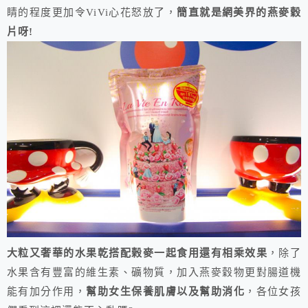
睛的程度更加令ViVi心花怒放了，
簡直就是網美界的燕麥穀
片呀!
大粒又奢華的水果乾搭配榖麥一起食用還有相乘效果
，除了
水果含有豐富的維生素、礦物質，加入燕麥穀物更對腸道機
能有加分作用，
幫助女生保養肌膚以及幫助消化
，各位女孩