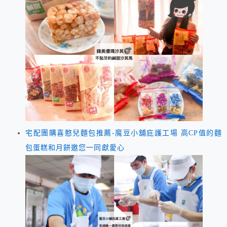
宅配團購喜憨兒麵包推薦-魔豆小舖庇護工場 高CP值的麵
包蛋糕和月餅邀您一同獻愛心