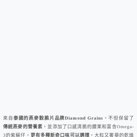
來自
泰國的燕麥穀脆片品牌Diamond Grains
，不但保留了
傳統燕麥的營養素
，並添加了口感清脆的腰果和富含Omega-
3的紫蘇仔，
更有多種新奇口味可以選擇
，大粒又奢華的乾燥