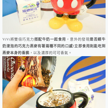
ViVi將雙倍巧克力
搭配牛奶一起食用
，意外的發現
是否經牛
奶浸泡的巧克力燕麥有著兩種不同的口感!立即食用則能吃到
燕麥本身的香脆
，以及濃厚的可可香氣。