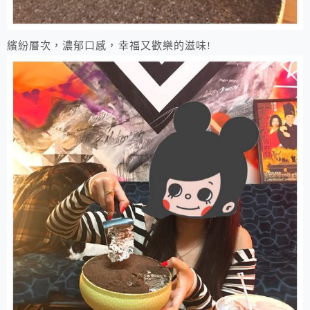
繽紛層次，濃郁口感，幸福又歡樂的滋味!