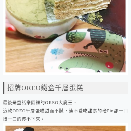
招牌OREO鐵盒千層蛋糕
最後是童話樂園裡的OREO大魔王。
這款OREO千層蛋糕甜而不膩，連不愛吃甜食的老Pin都一口
接一口的停不下來。