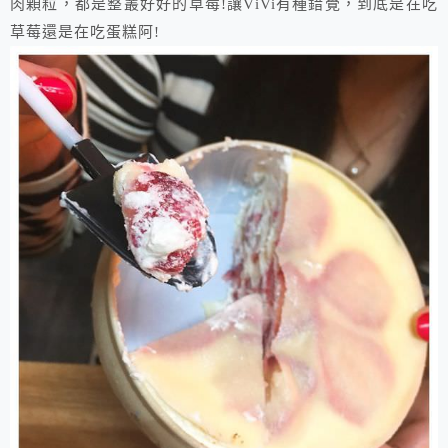
肉顆粒，都是整叢好好的草莓!讓ViVi有種錯覺，到底是在吃
草莓還是在吃蛋糕阿!