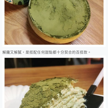
解饞又解膩，是搭配任何甜點都十分契合的百搭款。