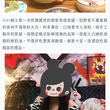
ViVi騎士第一次挖寶藏挖的那麼有成就感，田野家千層蛋糕
的食材不僅用料大方、料多實在，口味更令人深刻，純手工
製作的質感，採預定模式新鮮現做的品質，搭配入口綿密滑
順的鮮奶油，不僅好吃更是高顏值、創意十足，送禮自吃兩
相宜的禮品。