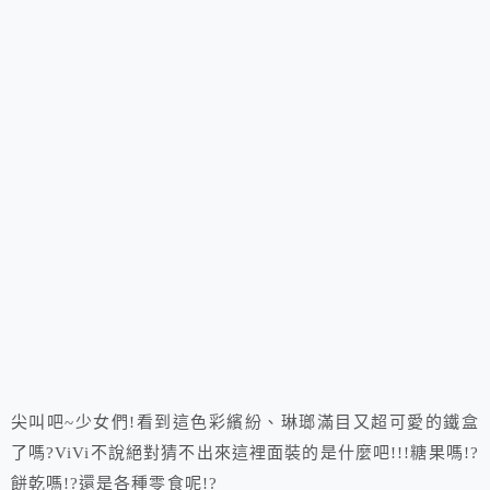
尖叫吧~少女們!看到這色彩繽紛、琳瑯滿目又超可愛的鐵盒
了嗎?ViVi不說絕對猜不出來這裡面裝的是什麼吧!!!糖果嗎!?
餅乾嗎!?還是各種零食呢!?