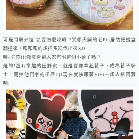
可是問題來拉!這要怎麼吃呀!?異想天開的老Pin居然把鐵盒
翻過來，叩叩叩的想把蛋糕倒出來XD
喂~先森!!!你沒看到人家有附這個小鏟子嗎!?
是的!富有童趣的田野家，就是要你拿起鏟子，成為鏟子騎
士，開挖他們家的千層山!現在就快跟著ViVi一起去挖寶藏
吧!