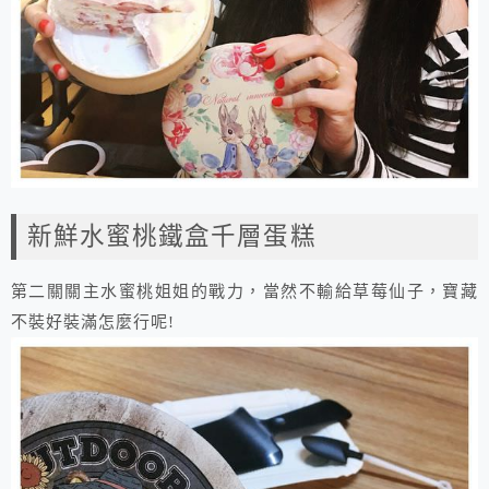
新鮮水蜜桃鐵盒千層蛋糕
第二關關主水蜜桃姐姐的戰力，當然不輸給草莓仙子，寶藏
不裝好裝滿怎麼行呢!