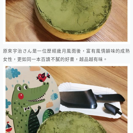
原來宇治さん是一位歷經歲月風雨後，富有風情韻味的成熟
女性，更如同一本百讀不膩的好書，越品越有味。