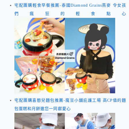
宅配團購輕食早餐推薦-泰國Diamond Grains燕麥 令女孩
們瘋狂的輕食點心
宅配團購喜憨兒麵包推薦-魔豆小舖庇護工場 高CP值的麵
包蛋糕和月餅邀您一同獻愛心