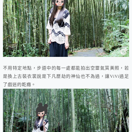
不用特定地點，步道中的每一處都能拍出空靈氣質美照，若
是換上古裝衣裳說是下凡歷劫的神仙也不為過，讓ViVi過足
了戲迷的乾癮。