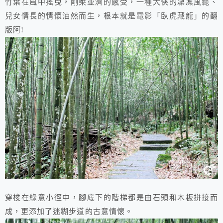
竹葉在風中搖曳，剛柔並濟的感受，一種大俠的凜凜風範、
兒女情長的情懷油然而生，根本就是電影「臥虎藏龍」的翻
版阿!
穿梭在綠意小徑中，腳底下的階梯都是由石頭和木板拼接而
成，更添加了迷糊步道的古意情懷。