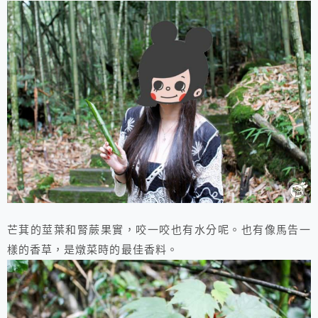
芒萁的莖葉和腎蕨果實，咬一咬也有水分呢。也有像馬告一
樣的香草，是燉菜時的最佳香料。