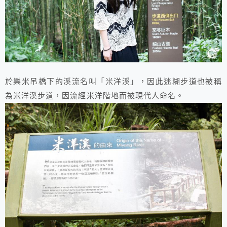
於樂米吊橋下的溪流名叫「米洋溪」，因此迷糊步道也被稱
為米洋溪步道，因流經米洋階地而被現代人命名。