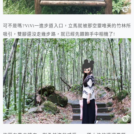
可不是嗎?ViVi一進步道入口，立馬就被那空靈唯美的竹林所
吸引，雙腳還沒走幾步路，就已經先餵飽手中相機了!