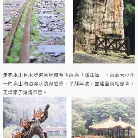
走完水山巨木步道回程時會再經過「姊妹潭」，兩處大小不
一的高山湖泊潭水清澈碧綠、平靜無波，並建蓋兩相思亭，
更增添了詩情畫意。