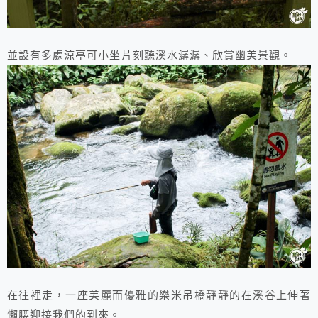
並設有多處涼亭可小坐片刻聽溪水潺潺、欣賞幽美景觀。
在往裡走，一座美麗而優雅的樂米吊橋靜靜的在溪谷上伸著
懶腰迎接我們的到來。