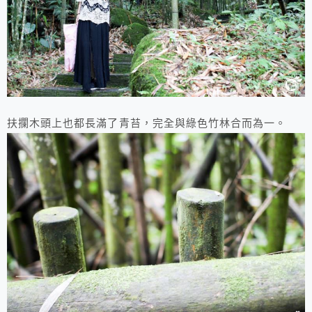
扶攔木頭上也都長滿了青苔，完全與綠色竹林合而為一。