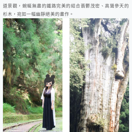
道景觀，蜿蜒無盡的鐵路完美的結合蓊鬱茂密、高聳參天的
杉木，宛如一幅幽靜絕美的畫作。