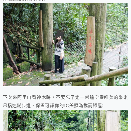
下次來阿里山看神木時，不要忘了走一趟這空靈唯美的樂米
吊橋迷糊步道，保證可讓你的IG美照滿載而歸喔!