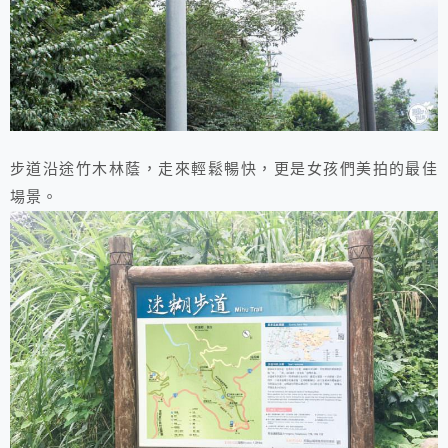
步道沿途竹木林蔭，走來輕鬆暢快，更是女孩們美拍的最佳
場景。