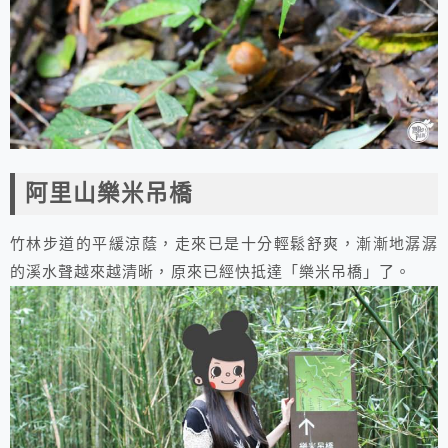
阿里山樂米吊橋
竹林步道的平緩涼蔭，走來已是十分輕鬆舒爽，漸漸地潺潺
的溪水聲越來越清晰，原來已經快抵達「樂米吊橋」了。