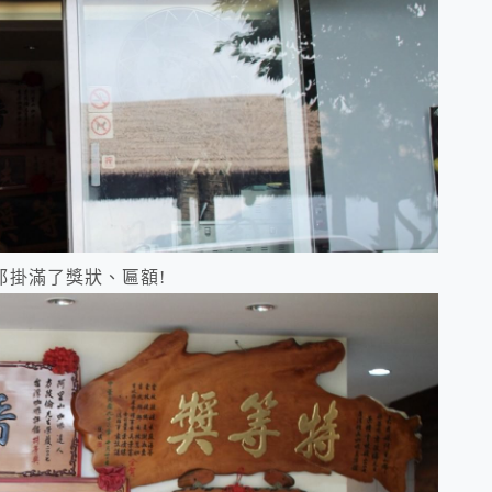
都掛滿了獎狀、匾額!