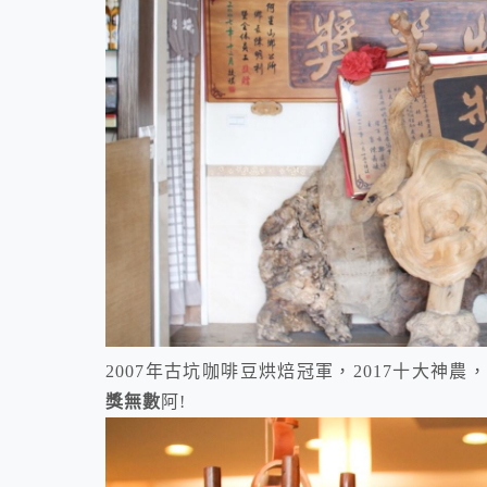
2007年古坑咖啡豆烘焙冠軍，2017十大神農
獎無數
阿!