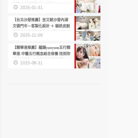
套服務 新娘備婚省心首選！
2026-01-31
【台北沙發推薦】坐又銘沙發內湖
文德門市－客製化設計 ＋ 貓抓皮耐
磨好清潔｜直營直銷、價格透明
2025-11-08
高CP值打造夢想居家風格
【精華液推薦】蘊韻yunyum五行精
華液-中醫五行概念結合保養 找到你
的專屬精華！ 水㊀土㊀就選「潤・
2025-08-31
賦精華」維持肌膚剛剛好的平衡