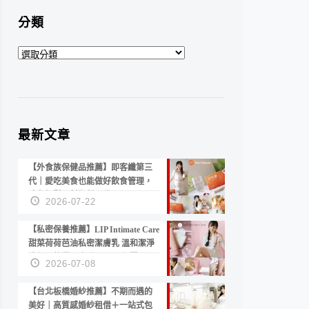
分類
分
類
最新文章
【外食族保健品推薦】即客纖第三
代｜愛吃美食也能做好飲食管理，
陪你輕鬆面對聚餐日常！
2026-07-22
【私密保養推薦】LIP Intimate Care
甜菜荷荷芭油私密潔膚乳 溫和潔淨
洗後不乾澀 不起泡反而更舒服！
2026-07-08
【台北板橋婚紗推薦】不期而遇的
美好｜高質感婚紗租借＋一站式包