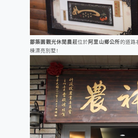
鄒築園觀光休閒農莊
位於
阿里山鄉公所
的道路
棟漂亮別墅!