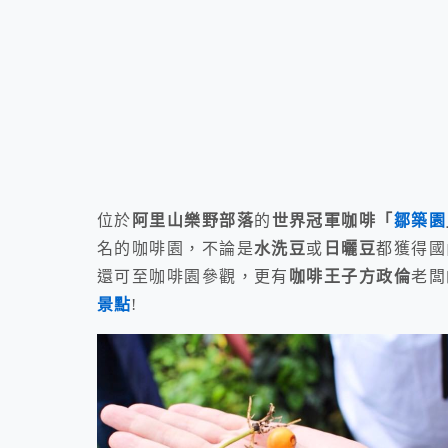
位於
阿里山樂野部落
的
世界冠軍咖啡「
鄒築園
名的咖啡園，不論是
水洗豆
或
日曬豆
都獲得國
還可至咖啡園參觀，更有
咖啡王子方政倫
老闆
景點
!