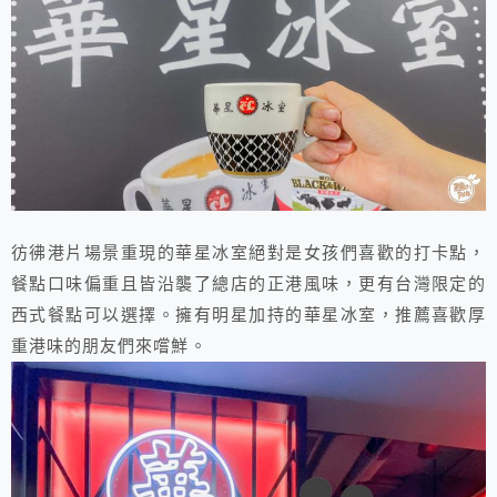
彷彿港片場景重現的華星冰室絕對是女孩們喜歡的打卡點，
餐點口味偏重且皆沿襲了總店的正港風味，更有台灣限定的
西式餐點可以選擇。擁有明星加持的華星冰室，推薦喜歡厚
重港味的朋友們來嚐鮮。