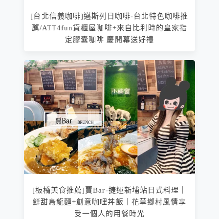
[台北信義咖啡]邁斯列日咖啡-台北特色咖啡推
薦/ATT4fun貨櫃屋咖啡+來自比利時的皇家指
定膠囊咖啡 慶開幕送好禮
[板橋美食推薦]賈Bar-捷運新埔站日式料理｜
鮮甜烏龍麵+創意咖哩丼飯｜花草鄉村風情享
受一個人的用餐時光