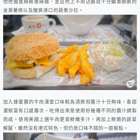
他他醬或椒椒香辣醬，並且附上不用沾醬就十分鹹香酥脆的
金黃薯條以及酸爽滑口的蔬果沙拉。
加入蜂蜜醬的牛肉漢堡口味較為清爽但醬汁十分夠味，香甜
濃郁富有口感層次，吃得出來是使用好幾種不同的醬汁調製
而成。使用美國上選牛肉更是鮮嫩多汁，再加上鮮脆的蔬菜
解膩，雖然沒有港式特色，但仍是口味不錯的一道餐點。