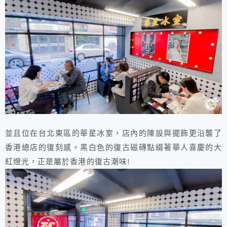
並且位在台北東區的華星冰室，店內的陳設與擺飾更沿襲了
香港總店的復刻感。黑白色的復古磁磚點綴著華人喜慶的大
紅燈光，正是屬於香港的復古潮味!