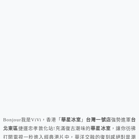
Bonjour我是ViVi，香港「
華星冰室
」
台灣一號店
強勢進軍
台
北東區
捷運忠孝敦化站!充滿復古潮味的
華星冰室
，讓你彷彿
打開電視一秒進入經典港片中，華洋交融的復刻感絕對是潮