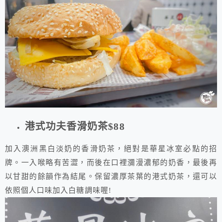
港式功夫香滑奶茶$88
加入澳洲黑白淡奶的香滑奶茶，絕對是華星冰室必點的招
牌。一入喉略有苦澀，而後在口裡瀰漫濃郁的奶香，最後再
以甘甜的餘韻作為結尾。保留濃厚茶葉的港式奶茶，還可以
依照個人口味加入白糖調味喔!