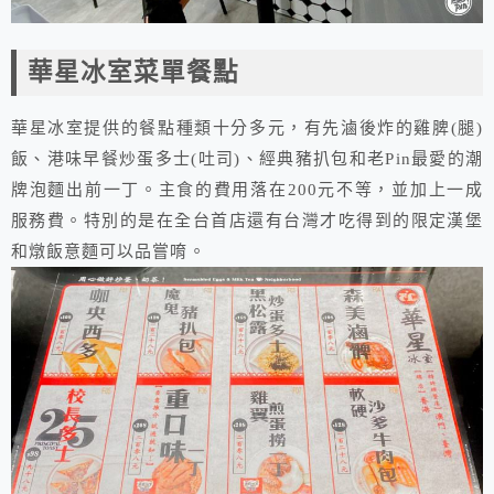
華星冰室菜單餐點
華星冰室提供的餐點種類十分多元，有先滷後炸的雞脾(腿)
飯、港味早餐炒蛋多士(吐司)、經典豬扒包和老Pin最愛的潮
牌泡麵出前一丁。主食的費用落在200元不等，並加上一成
服務費。特別的是在全台首店還有台灣才吃得到的限定漢堡
和燉飯意麵可以品嘗唷。