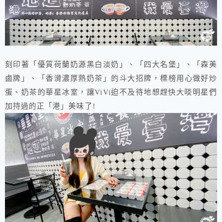
刻印著「優質荷蘭奶源黑白淡奶」、「四大名堡」、「森美
鹵牌」、「香滑濃厚熱奶茶」的斗大招牌，標榜用心做好炒
蛋、奶茶的華星冰室，讓ViVi迫不及待地想趕快大啖明星們
加持過的正「港」美味了!