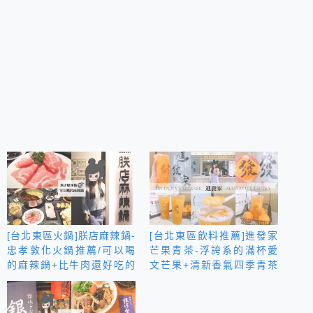
[台北東區火鍋]朕店麻辣鍋-
[台北東區飲料推薦]進發家
忠孝敦化火鍋推薦/可以喝
芒果青茶-浮誇系的滿杯愛
的麻辣鍋+比牛肉還好吃的
文芒果+清新香氣四季青茶
究好豬肉 寒冬暖胃超幸福
蹦出清爽甜美好滋味