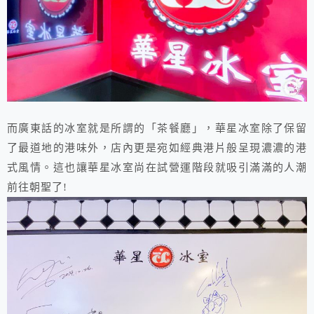
而廣東話的冰室就是所謂的「茶餐廳」，華星冰室除了保留
了最道地的港味外，店內更是宛如經典港片般呈現濃濃的港
式風情。這也讓華星冰室尚在試營運階段就吸引滿滿的人潮
前往朝聖了!