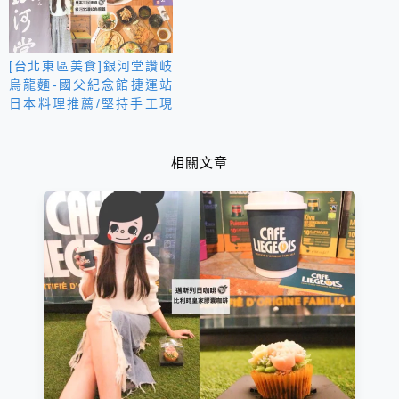
[台北東區美食]銀河堂讚岐
烏龍麵-國父紀念館捷運站
日本料理推薦/堅持手工現
作Q彈麵條+嚴用日本進口
新鮮食材/吃得到真材實料
的道地日本國民美食
相關文章