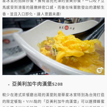
星冰室的招牌炒蛋。擁有油亮光澤的金黃炒蛋，一口咬下立
馬感受到滑蛋的蓬嫩綿密口感，而後在味蕾散發出的濃郁生
香，並且入口即化，讓人意猶未盡!
亞美利加牛肉漢堡$208
較少在港式茶餐廳出現的漢堡則是華星冰室特別為台灣打造
的限定餐點。ViVi點的「亞美利加牛肉漢堡」可以選擇蜂蜜