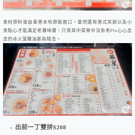
食材原料皆由香港本地原裝進口，當然還有港式茶飲以及小
食點心才能滿足老饕味蕾，只是其中菜單中沒有老Pin心心念
念的冰火菠蘿油甚為殘念。
出前一丁雙拼$208