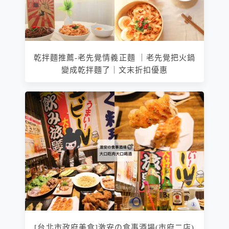
乾拌麵推薦-老先覺情義正麵 ｜老先覺把火鍋
變成乾拌麵了｜文末折扣優惠
[台北市政府美食]激安の食事酒場(市府二店)