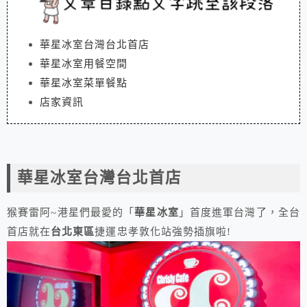
華星冰室台灣台北首店
華星冰室用餐空間
華星冰室菜單餐點
店家資訊
華星冰室台灣台北首店
猴賽雷阿~港星們最愛的「
華星冰室
」首度進軍台灣了，全台
首店就在
台北東區
捷運忠孝敦化站強勢插旗啦!