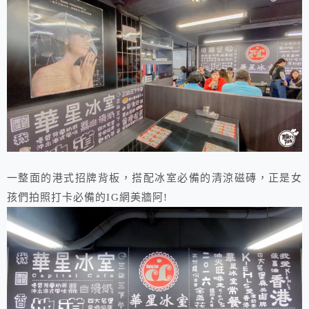
一整面的港式招牌背板，搭配冰室必備的清涼磁磚，正是女
孩們拍照打卡必備的IG網美牆阿!