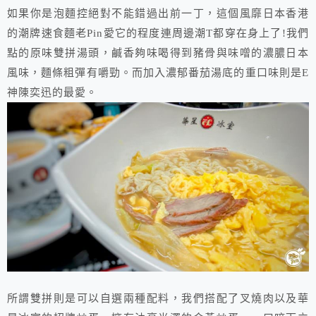
如果你是泡麵控絕對不能錯過出前一丁，這個風靡日本香港
的潮牌速食麵老Pin愛它的程度連周邊潮T都穿在身上了!我們
點的原味雙拼湯頭，鹹香夠味喝得到豬骨與味噌的濃膿日本
風味，麵條粗彈有嚼勁。而加入濃郁番茄湯底的重口味則是E
神陳奕迅的最愛。
所謂雙拼則是可以自選兩種配料，我們搭配了叉燒肉以及華