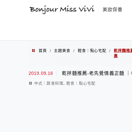
選單
美妝保養
首頁
主題美食
輕食︱點心宅配
乾拌麵推
/
/
/
惠
2019.09.16
乾拌麵推薦-老先覺情義正麵 
,
中式︱蔬食料理
輕食︱點心宅配