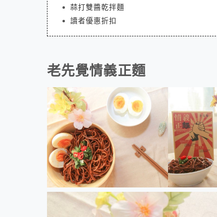
蒜打雙醬乾拌麵
讀者優惠折扣
老先覺情義正麵