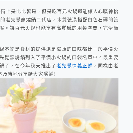
大街上是比比皆是，但是吃百元火鍋還能讓人心曠神怡
格的老先覺窯燒鍋二代店，木質裝潢搭配白色石磚的設
呢。讓百元火鍋也能享有高質感的用餐空間，完全顛
燒鍋不論是食材的提供還是湯頭的口味都比一般平價火
老先覺窯燒鍋列入了平價小火鍋的口袋名單中。最重要
鍋了，在今年秋天推出了
老先覺情義正麵
，同樣由老
不及待地分享給大家嚐鮮!