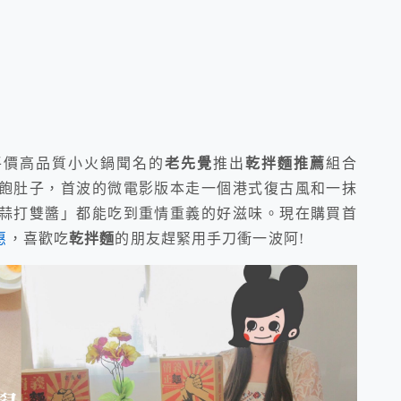
平價高品質小火鍋聞名的
老先覺
推出
乾拌麵推薦
組合
飽肚子，首波的微電影版本走一個港式復古風和一抹
蒜打雙醬」都能吃到重情重義的好滋味。現在購買首
惠
，喜歡吃
乾拌麵
的朋友趕緊用手刀衝一波阿!