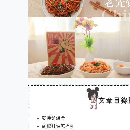
乾拌麵組合
剁椒紅油乾拌麵