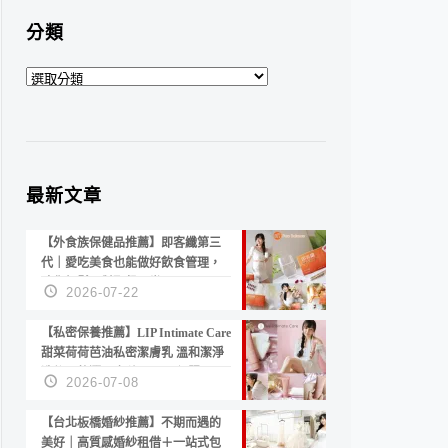
分類
分
類
最新文章
【外食族保健品推薦】即客纖第三
代｜愛吃美食也能做好飲食管理，
陪你輕鬆面對聚餐日常！
2026-07-22
【私密保養推薦】LIP Intimate Care
甜菜荷荷芭油私密潔膚乳 溫和潔淨
洗後不乾澀 不起泡反而更舒服！
2026-07-08
【台北板橋婚紗推薦】不期而遇的
美好｜高質感婚紗租借＋一站式包