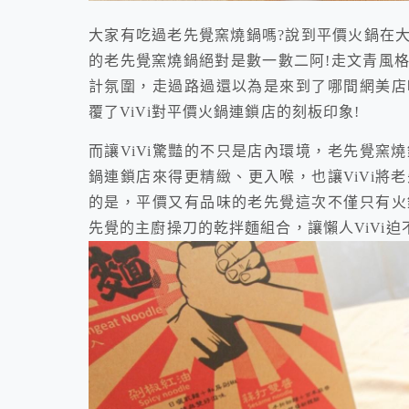
大家有吃過老先覺窯燒鍋嗎?說到平價火鍋在
的老先覺窯燒鍋絕對是數一數二阿!走文青風
計氛圍，走過路過還以為是來到了哪間網美店
覆了ViVi對平價火鍋連鎖店的刻板印象!
而讓ViVi驚豔的不只是店內環境，老先覺窯
鍋連鎖店來得更精緻、更入喉，也讓ViVi將
的是，平價又有品味的老先覺這次不僅只有火
先覺的主廚操刀的乾拌麵組合，讓懶人ViVi迫