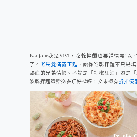
Bonjour我是ViVi，吃
乾拌麵
也要講情義!以
了。
老先覺情義正麵
，讓你吃乾拌麵不只是填
熱血的兄弟情懷。不論是「剁椒紅油」還是「
波
乾拌麵
還贈送多項好禮喔，文末還有
折扣優