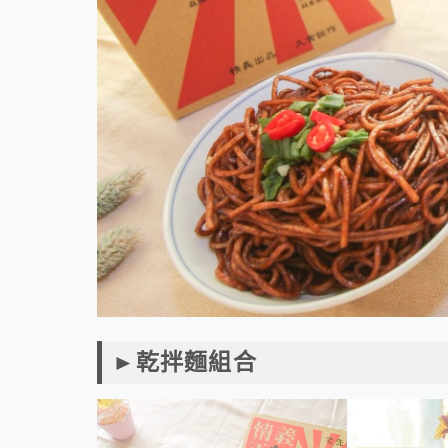
►乾拌麵組合