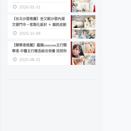
套服務 新娘備婚省心首選！
2026-01-31
【台北沙發推薦】坐又銘沙發內湖
文德門市－客製化設計 ＋ 貓抓皮耐
磨好清潔｜直營直銷、價格透明
2025-11-08
高CP值打造夢想居家風格
【精華液推薦】蘊韻yunyum五行精
華液-中醫五行概念結合保養 找到你
的專屬精華！ 水㊀土㊀就選「潤・
2025-08-31
賦精華」維持肌膚剛剛好的平衡