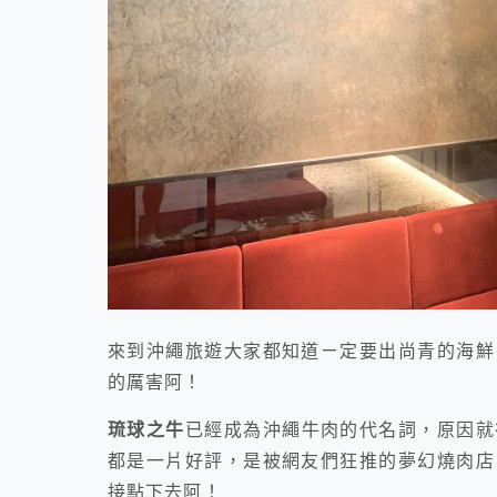
來到沖繩旅遊大家都知道ㄧ定要出尚青的海鮮
的厲害阿！
琉球之牛
已經成為沖繩牛肉的代名詞，原因就
都是一片好評，是被網友們狂推的夢幻燒肉店
接點下去阿！