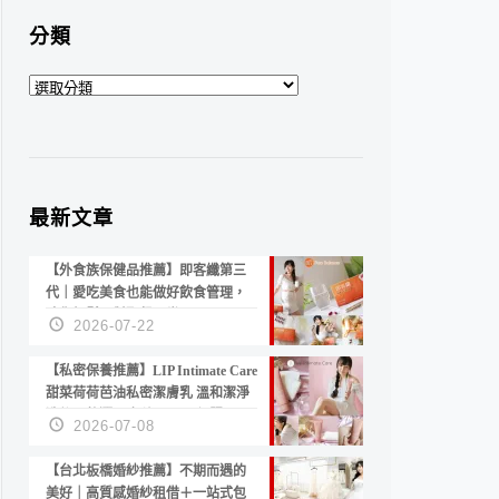
分類
分
類
最新文章
【外食族保健品推薦】即客纖第三
代｜愛吃美食也能做好飲食管理，
陪你輕鬆面對聚餐日常！
2026-07-22
【私密保養推薦】LIP Intimate Care
甜菜荷荷芭油私密潔膚乳 溫和潔淨
洗後不乾澀 不起泡反而更舒服！
2026-07-08
【台北板橋婚紗推薦】不期而遇的
美好｜高質感婚紗租借＋一站式包