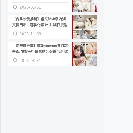
套服務 新娘備婚省心首選！
2026-01-31
【台北沙發推薦】坐又銘沙發內湖
文德門市－客製化設計 ＋ 貓抓皮耐
磨好清潔｜直營直銷、價格透明
2025-11-08
高CP值打造夢想居家風格
【精華液推薦】蘊韻yunyum五行精
華液-中醫五行概念結合保養 找到你
的專屬精華！ 水㊀土㊀就選「潤・
2025-08-31
賦精華」維持肌膚剛剛好的平衡