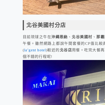
北谷美國村分店
目前琉球之牛在
沖繩恩納
、
北谷美國村
、
那霸
午餐。雖然網路上都說午間套餐的CP值比較
(
la’gent hotel
)較近的
北谷店
用餐。吃完大餐再
個不錯的行程呢!