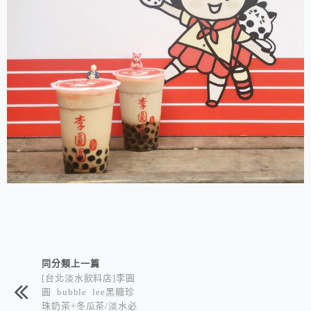
相連文章
同分類上一篇
[台北淡水飲料店]李圓
圓 bubble lee黑糖珍
珠奶茶+冬瓜茶/淡水必