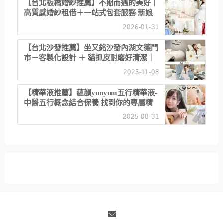
【台北板橋婚紗推薦】不期而遇的美好｜
高質感婚紗租借＋一站式包套服務 新娘
備婚省心首選！
2026-01-31
【台北沙發推薦】坐又銘沙發內湖文德門
市－客製化設計 ＋ 貓抓皮耐磨好清潔｜
直營直銷、價格透明 高CP值打造夢想
2025-11-08
居家風格
【精華液推薦】蘊韻yunyum五行精華液-
中醫五行概念結合保養 找到你的專屬精
華！ 水㊀土㊀就選「潤・賦精華」維持
2025-08-31
肌膚剛剛好的平衡
Email