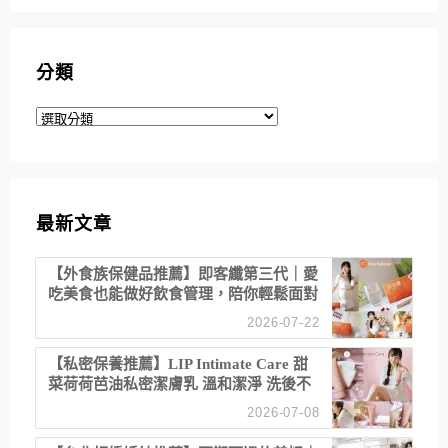
分類
分
類
最新文章
【外食族保健品推薦】即客纖第三代｜愛
吃美食也能做好飲食管理，陪你輕鬆面對
聚餐日常！
2026-07-22
【私密保養推薦】LIP Intimate Care 甜
菜荷荷芭油私密潔膚乳 溫和潔淨 洗後不
乾澀 不起泡反而更舒服！
2026-07-08