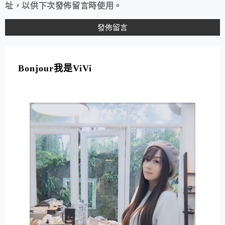
址，以供下次發佈留言時使用。
A
L
T
Bonjour我是ViVi
E
R
N
A
T
I
V
E
: