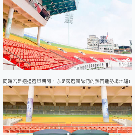
同時若是適逢選舉期間，亦是競選團隊們的熱門造勢場地喔!