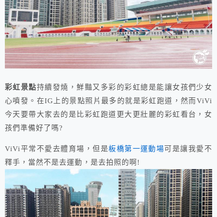
彩虹景點
持續發燒，鮮豔又多彩的彩虹總是能讓女孩們少女
心噴發。在IG上的景點照片最多的就是彩虹跑道，然而ViVi
今天要帶大家去的是比彩虹跑道更大更壯麗的彩虹看台，女
孩們準備好了嗎?
ViVi平常不愛去體育場，但是
板橋第一運動場
可是讓我愛不
釋手，當然不是去運動，是去拍照的啊!