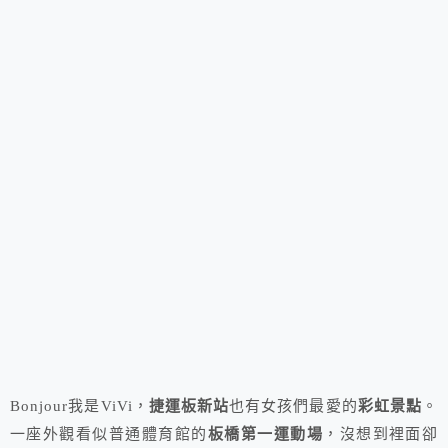
Bonjour我是ViVi，
捷運板新站
也有女孩們最愛的
彩虹景點
。
一座外觀看似普通體育館的
板橋第一運動場
，沒想到裡面卻