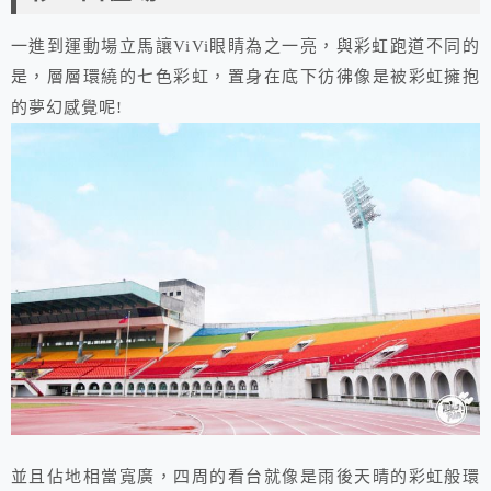
一進到運動場立馬讓ViVi眼睛為之一亮，與彩虹跑道不同的
是，層層環繞的七色彩虹，置身在底下彷彿像是被彩虹擁抱
的夢幻感覺呢!
並且佔地相當寬廣，四周的看台就像是雨後天晴的彩虹般環