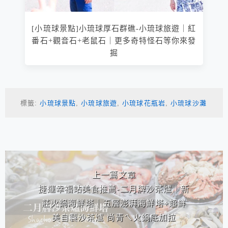
[小琉球景點]小琉球厚石群礁-小琉球旅遊｜紅
番石+觀音石+老鼠石｜更多奇特怪石等你來發
掘
標籤:
小琉球景點
,
小琉球旅遊
,
小琉球花瓶岩
,
小琉球沙灘
相連文章
上一篇文章
捷運幸福站美食推薦-二月牌沙茶爐｜新
莊火鍋海鮮塔｜五層澎湃海鮮塔+超鮮
美自製沙茶爐 尚青ㄟ火鍋底加拉