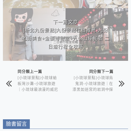
下一篇文章
[新北九份景點]九份景點住宿推薦-九份
老街美食+金礦博物館+九份山經民宿 二
日遊行程全攻略
同分類上一篇
同分類下一篇
[小琉球景點]小琉球蛤
[小琉球景點]小琉球烏
板灣沙灘-小琉球旅遊
鬼洞-小琉球旅遊｜在
｜小琉球最浪漫的威尼
漆黑如迷宮的岩洞中探
斯沙灘｜夕陽西下閃光
險｜背後的悲壯傳說
無限
臉書留言