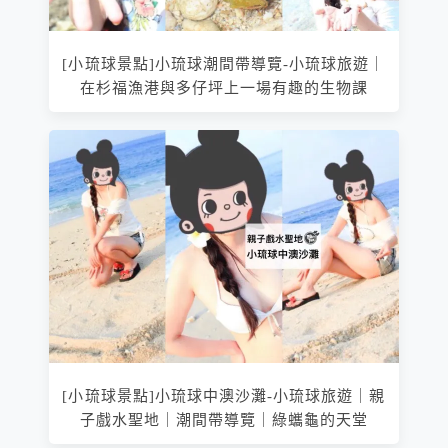
[小琉球景點]小琉球潮間帶導覽-小琉球旅遊｜
在杉福漁港與多仔坪上一場有趣的生物課
[小琉球景點]小琉球中澳沙灘-小琉球旅遊｜親
子戲水聖地｜潮間帶導覽｜綠蠵龜的天堂