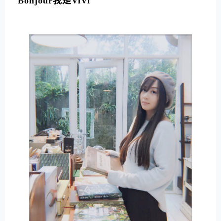
Bonjour我是ViVi
E
R
N
A
T
I
V
E
: