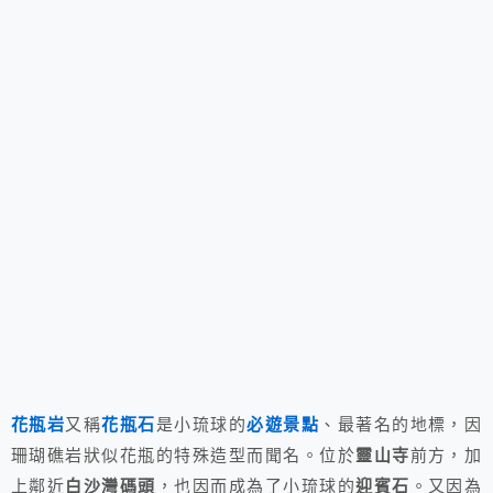
花瓶岩
又稱
花瓶石
是小琉球的
必遊景點
、最著名的地標，因
珊瑚礁岩狀似花瓶的特殊造型而聞名。位於
靈山寺
前方，加
上鄰近
白沙灣碼頭
，也因而成為了小琉球的
迎賓石
。又因為