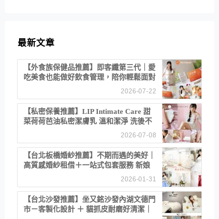
類
最新文章
【外食族保健品推薦】即客纖第三代｜愛
吃美食也能做好飲食管理，陪你輕鬆面對
聚餐日常！
2026-07-22
【私密保養推薦】LIP Intimate Care 甜
菜荷荷芭油私密潔膚乳 溫和潔淨 洗後不
乾澀 不起泡反而更舒服！
2026-07-08
【台北板橋婚紗推薦】不期而遇的美好｜
高質感婚紗租借＋一站式包套服務 新娘
備婚省心首選！
2026-01-31
【台北沙發推薦】坐又銘沙發內湖文德門
市－客製化設計 ＋ 貓抓皮耐磨好清潔｜
直營直銷、價格透明 高CP值打造夢想