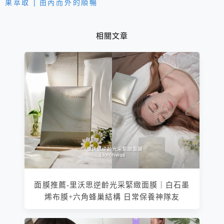
果萃取 | 由內而外的順暢
獲得滿滿防護力！
相關文章
面膜推薦-里沃思逆齡光采緊緻面膜｜白石墨
烯布膜+六角蜂巢結構 日常保養神隊友