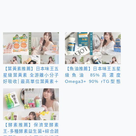
【葉黃素推薦】日本味王五
【魚油推薦】日本味王五星
星級葉黃素 全游離小分子
級魚油 85%高濃度
好吸收│最高單位葉黃素＋
Omega3+ 90% rTG型態
玉米黃素 讓你晶亮有感！
好吸收│無腥味好入口 全家
人的保健品
【酵素推薦】保濟堂酵素
王-多種酵素益生菌+綜合蔬