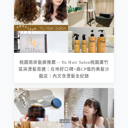
桃園南崁髮廊推薦 – Yu Hair Salon桃園蘆竹
區染燙髮首選｜在地好口碑+高CP值的美髮沙
龍店｜內文含燙髮全紀錄