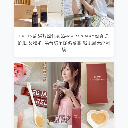
LaLaV嚴選韓國保養品-MARY&MAY滋養逆
齡組 艾地苯+黑莓精華保濕緊實 給肌膚天然呵
護