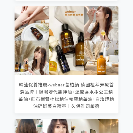
精油保養推薦-webner葦柏納 德國植萃芳療首
選品牌︱綠咖啡代謝神油+溫感香水樹公主精
華油+紅石榴紫杜松精油養膚精華油+白玫瑰精
油碎斑美白精萃︱久保雅司嚴選