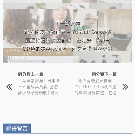
下一篇文章
桃園南崁髮廊推薦 – Yu Hair Salon桃
園蘆竹區染燙髮首選｜在地好口碑+高
CP值的美髮沙龍店｜內文含燙髮全紀錄
同分類上一篇
同分類下一篇
【葉黃素推薦】日本味
桃園南崁髮廊推薦 –
王五星級葉黃素 全游
Yu Hair Salon桃園蘆
離小分子好吸收│最高
竹區染燙髮首選｜在地
單位葉黃素＋玉米黃素
好口碑+高CP值的美髮
讓你晶亮有感！
沙龍店｜內文含燙髮全
紀錄
臉書留言