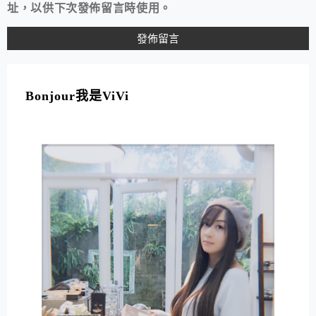
址，以供下次發佈留言時使用。
A
L
T
Bonjour我是ViVi
E
R
N
A
T
I
V
E
: