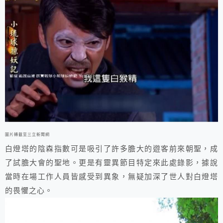
圖片轉載至三立新聞網
白燈塔的陰森指數可是吸引了許多膽大的遊客前來朝聖，成
了試膽大會的聖地。更是有靈異節目特定來此處錄影，據說
當時在場工作人員皆感受到異象，無疑加深了世人對白燈塔
的畏懼之心。