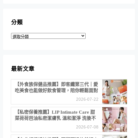
分類
分
類
最新文章
【外食族保健品推薦】即客纖第三代｜愛
吃美食也能做好飲食管理，陪你輕鬆面對
聚餐日常！
2026-07-22
【私密保養推薦】LIP Intimate Care 甜
菜荷荷芭油私密潔膚乳 溫和潔淨 洗後不
乾澀 不起泡反而更舒服！
2026-07-08