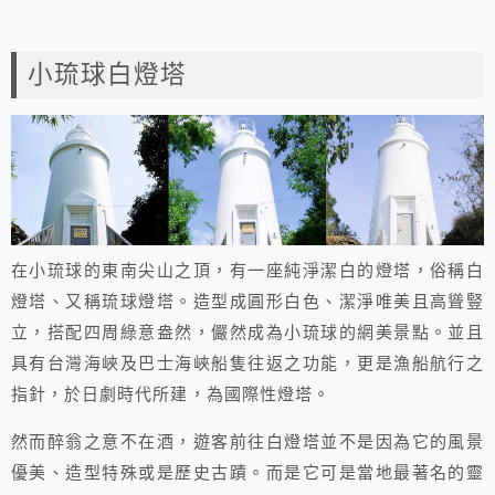
小琉球白燈塔
在小琉球的東南尖山之頂，有一座純淨潔白的燈塔，俗稱白
燈塔、又稱琉球燈塔。造型成圓形白色、潔淨唯美且高聳豎
立，搭配四周綠意盎然，儼然成為小琉球的網美景點。並且
具有台灣海峽及巴士海峽船隻往返之功能，更是漁船航行之
指針，於日劇時代所建，為國際性燈塔。
然而醉翁之意不在酒，遊客前往白燈塔並不是因為它的風景
優美、造型特殊或是歷史古蹟。而是它可是當地最著名的靈