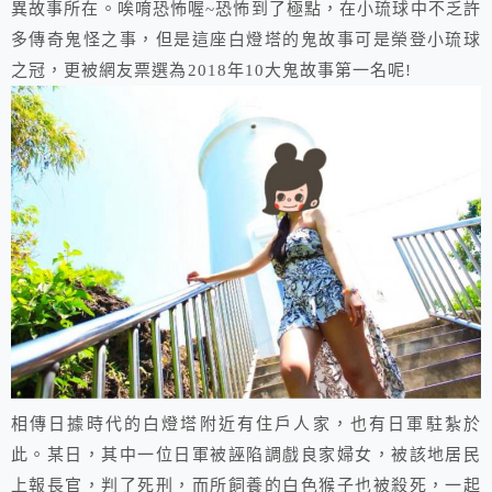
異故事所在。唉唷恐怖喔~恐怖到了極點，在小琉球中不乏許
多傳奇鬼怪之事，但是這座白燈塔的鬼故事可是榮登小琉球
之冠，更被網友票選為2018年10大鬼故事第一名呢!
相傳日據時代的白燈塔附近有住戶人家，也有日軍駐紮於
此。某日，其中一位日軍被誣陷調戲良家婦女，被該地居民
上報長官，判了死刑，而所飼養的白色猴子也被殺死，一起