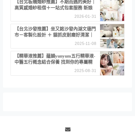
【台北板橋婚紗推薦】不期而遇的美好｜
高質感婚紗租借＋一站式包套服務 新娘
備婚省心首選！
2026-01-31
【台北沙發推薦】坐又銘沙發內湖文德門
市－客製化設計 ＋ 貓抓皮耐磨好清潔｜
直營直銷、價格透明 高CP值打造夢想
2025-11-08
居家風格
【精華液推薦】蘊韻yunyum五行精華液-
中醫五行概念結合保養 找到你的專屬精
華！ 水㊀土㊀就選「潤・賦精華」維持
2025-08-31
肌膚剛剛好的平衡
Email