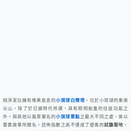
純淨潔白擁有唯美氣息的
小琉球白燈塔
，位於小琉球的東南
尖山，除了於日據時代所建，具有照明船隻的往返功能之
外。與其他以風景著名的
小琉球景點
之最大不同之處，係以
靈異故事所聞名。恐怖指數之高不僅成了遊客的
試膽聖地
，