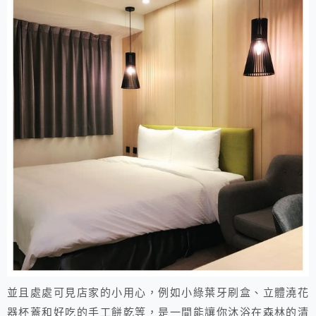
並且處處可見店家的小用心，例如小綠葉牙刷盒、立體澆花
器杯蓋和好吃的手工餅乾等，是一間能讓你沐浴在森林的清