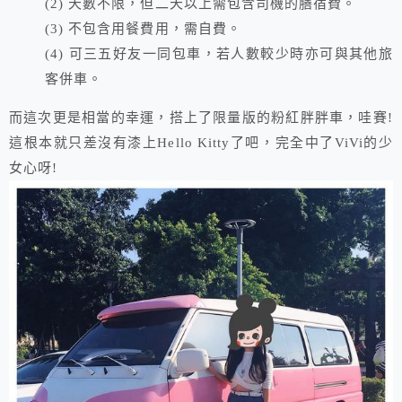
(2) 天數不限，但二天以上需包含司機的膳宿費。
(3) 不包含用餐費用，需自費。
(4) 可三五好友一同包車，若人數較少時亦可與其他旅
客併車。
而這次更是相當的幸運，搭上了限量版的粉紅胖胖車，哇賽!
這根本就只差沒有漆上Hello Kitty了吧，完全中了ViVi的少
女心呀!​