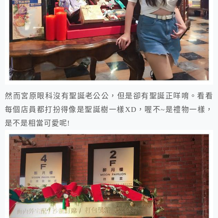
​然而宮原眼科沒有聖誕老公公，但是卻有聖誕正咩唷。看看
每個店員都打扮得像是聖誕樹一樣XD，喔不~是禮物一樣，
是不是相當可愛呢!​