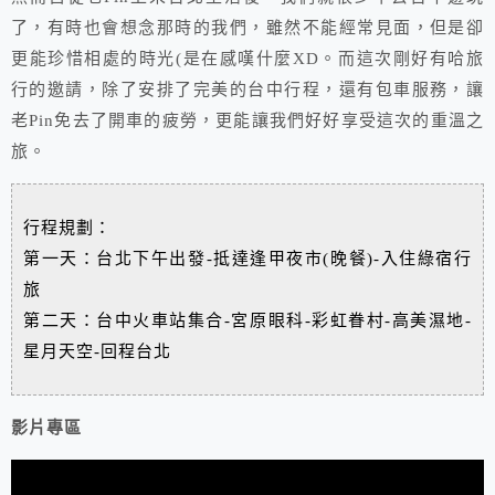
了，有時也會想念那時的我們，雖然不能經常見面，但是卻
更能珍惜相處的時光(是在感嘆什麼XD。而這次剛好有哈旅
行的邀請，除了安排了完美的台中行程，還有包車服務，讓
老Pin免去了開車的疲勞，更能讓我們好好享受這次的重溫之
旅。
行程規劃：
第一天：台北下午出發-抵達逢甲夜市(晚餐)-入住綠宿行
旅
第二天：台中火車站集合-宮原眼科-彩虹眷村-高美濕地-
星月天空-回程台北
影片專區