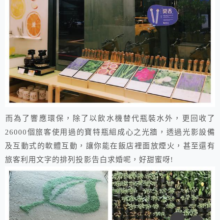
​​而為了響應環保，除了以飲水機替代瓶裝水外，更回收了
26000個旅客使用過的寶特瓶組成心之光牆，透過光影設備
及互動式的軟體互動，讓你能在飯店裡面放煙火，甚至還有
旅客利用文字的排列投影告白求婚呢，好甜蜜呀!​