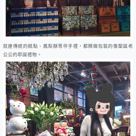
就連傳統的糕點、鳳梨酥等伴手禮，都精緻包裝的像聖誕老
公公的耶誕禮物。