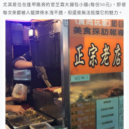
​尤其是位在逢甲路旁的官芝霖大腸包小腸(每份50元)，即使
每次來都被人龍擠得水洩不通，但還是無法抵擋它的魅力。​