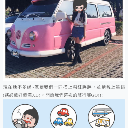
​現在話不多說~就讓我們一同搭上粉紅胖胖，並請戴上墨鏡
(務必戴好戴滿XD)，開始我們這次的旅行囉GO!!!​