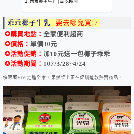
乖乖椰子牛乳│試吃時間
乖乖椰子牛乳│
要去哪兒買!?
✪購買地點：
全家便利超商
✪價格：
單價30元
✪活動促銷：
加10元送一包椰子乖乖
✪活動期間：
107/3/28~4/24
快跟著ViVi走進全家，果然架上正在促銷這款熱賣商品。