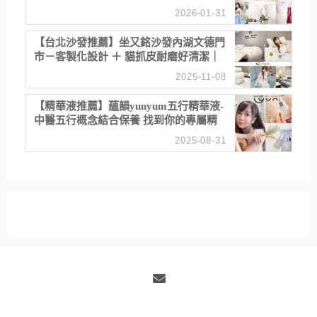
備婚省心首選！
2026-01-31
【台北沙發推薦】坐又銘沙發內湖文德門
市－客製化設計 ＋ 貓抓皮耐磨好清潔｜
直營直銷、價格透明 高CP值打造夢想
2025-11-08
居家風格
【精華液推薦】蘊韻yunyum五行精華液-
中醫五行概念結合保養 找到你的專屬精
華！ 水㊀土㊀就選「潤・賦精華」維持
2025-08-31
肌膚剛剛好的平衡
Email