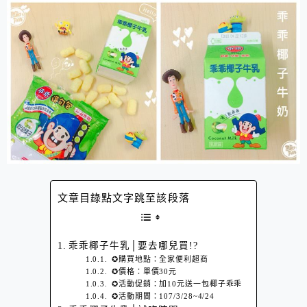
文章目錄點文字跳至該段落
乖乖椰子牛乳│要去哪兒買!?
✪購買地點：全家便利超商
✪價格：單價30元
✪活動促銷：加10元送一包椰子乖乖
✪活動期間：107/3/28~4/24