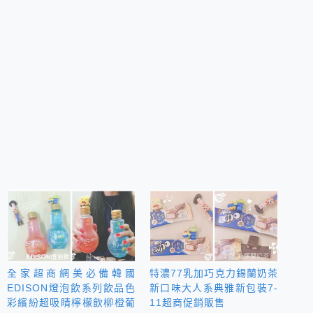
全家超商網美必備韓國
特濃77乳加巧克力錫蘭奶茶
EDISON燈泡飲系列飲品色
新口味大人系典雅新包裝7-
彩繽紛超吸睛檸檬飲柳橙葡
11超商促銷販售