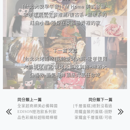
[台北大安早午餐] I M Home 美式餐廳-
忠孝復興早午餐推薦/復古系+溫暖系的
紅白小屋 隱身在東區巷弄裡的家
下一篇文章
[台北火烤兩吃]瓦崎燒烤火鍋-忠孝復興
火鍋燒烤推薦/燒烤火鍋吃到飽+啤酒大
口暢飲 霸氣海鮮頂級肉品任你吃
同分類上一篇
同分類下一篇
全家超商網美必備韓國
[千層蛋糕]絕對沒看過
EDISON燈泡飲系列飲
用鐵盒裝的蛋糕-田野
品色彩繽紛超吸睛檸檬
家鐵盒千層蛋糕/可收
飲柳橙葡萄柚飲
藏造型鐵盒+料多實在
眾多口味 送禮自吃兩