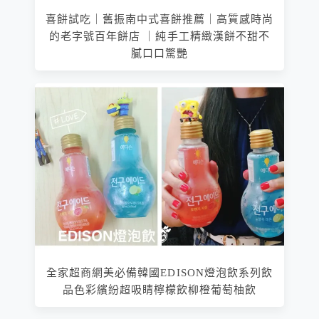
喜餅試吃｜舊振南中式喜餅推薦｜高質感時尚
的老字號百年餅店 ｜純手工精緻漢餅不甜不
膩口口驚艷
全家超商網美必備韓國EDISON燈泡飲系列飲
品色彩繽紛超吸睛檸檬飲柳橙葡萄柚飲