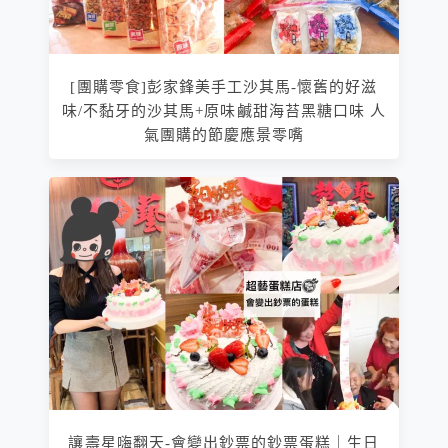
[團購零食]彭家鋒美手工沙其馬-懷舊的好滋
味/不黏牙的沙其馬+原味鹹甜海苔黑糖口味 人
氣團購的節慶應景零嘴
讓壽星嗨翻天-會變出鈔票的鈔票蛋糕｜生日