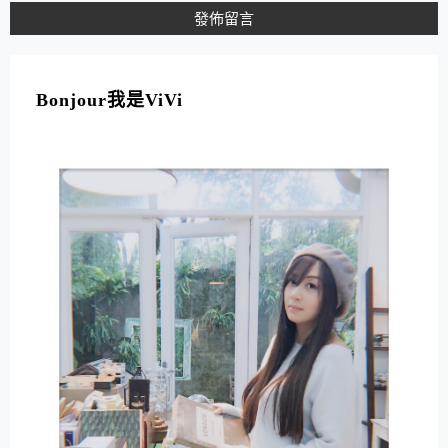
A
L
T
Bonjour我是ViVi
E
R
N
A
T
I
V
E
: