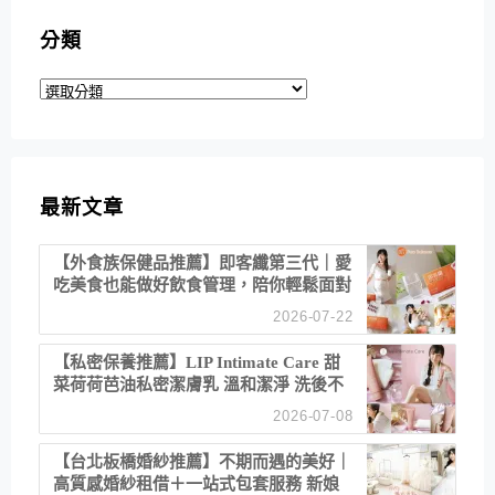
分類
分
類
最新文章
【外食族保健品推薦】即客纖第三代｜愛
吃美食也能做好飲食管理，陪你輕鬆面對
聚餐日常！
2026-07-22
【私密保養推薦】LIP Intimate Care 甜
菜荷荷芭油私密潔膚乳 溫和潔淨 洗後不
乾澀 不起泡反而更舒服！
2026-07-08
【台北板橋婚紗推薦】不期而遇的美好｜
高質感婚紗租借＋一站式包套服務 新娘