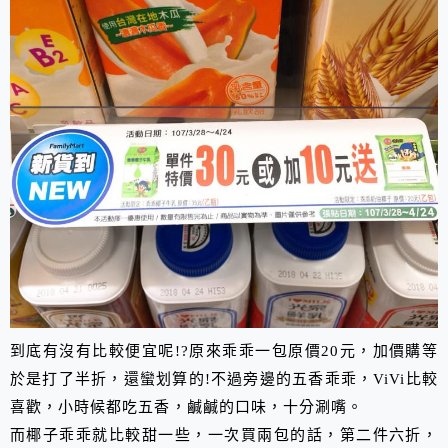
到底有沒有比較便宜呢!?原來乖乖一包原價20元，加價購等
於是打了半折，還蠻划算的!不過旁邊的五香乖乖，ViVi比較
喜歡，小時候都吃五香，鹹鹹的口味，十分涮嘴。
而椰子乖乖就比較甜一些，一次買兩包的話，第二件六折，