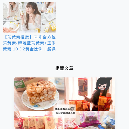
萄柚飲
【葉黃素推薦】乖乖全方位
葉黃素-游離型葉黃素+玉米
黃素 10：2黃金比例 | 嚴選
7大複方配方 守護晶亮更有
感
相關文章