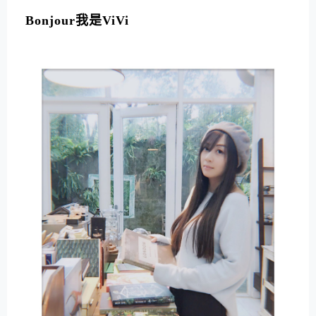
L
T
Bonjour我是ViVi
E
R
N
A
T
I
V
E
: