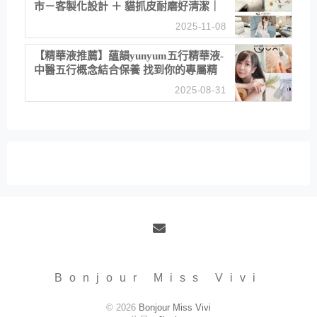
市－客製化設計 ＋ 貓抓皮耐磨好清潔｜
直營直銷、價格透明 高CP值打造夢想
2025-11-08
居家風格
【精華液推薦】蘊韻yunyum五行精華液-
中醫五行概念結合保養 找到你的專屬精
華！ 水㊀土㊀就選「潤・賦精華」維持
2025-08-31
肌膚剛剛好的平衡
Email
Bonjour Miss Vivi
© 2026
Bonjour Miss Vivi