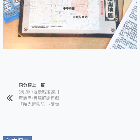
相連文章
同分類上一篇
[桃園中壢景點]桃園中
壢商圈/實境解謎遊戲
「時光壢險記」/讓你
在玩樂、美食及購物的
同時享受解謎樂趣