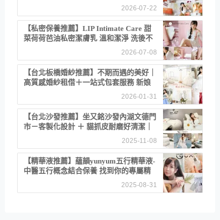
聚餐日常！
2026-07-22
【私密保養推薦】LIP Intimate Care 甜
菜荷荷芭油私密潔膚乳 溫和潔淨 洗後不
乾澀 不起泡反而更舒服！
2026-07-08
【台北板橋婚紗推薦】不期而遇的美好｜
高質感婚紗租借＋一站式包套服務 新娘
備婚省心首選！
2026-01-31
【台北沙發推薦】坐又銘沙發內湖文德門
市－客製化設計 ＋ 貓抓皮耐磨好清潔｜
直營直銷、價格透明 高CP值打造夢想
2025-11-08
居家風格
【精華液推薦】蘊韻yunyum五行精華液-
中醫五行概念結合保養 找到你的專屬精
華！ 水㊀土㊀就選「潤・賦精華」維持
2025-08-31
肌膚剛剛好的平衡