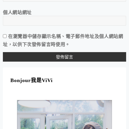
個人網站網址
在
瀏覽器
中儲存顯示名稱、電子郵件地址及個人網站網
址，以供下次發佈留言時使用。
A
L
T
Bonjour我是ViVi
E
R
N
A
T
I
V