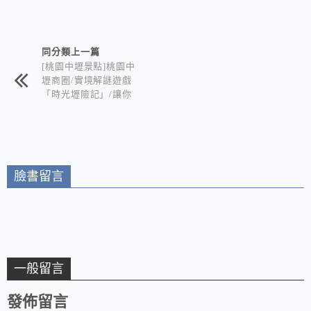
相連文章
同分類上一篇
[桃園中壢景點]桃園中
壢商圈/實境解謎遊戲
「時光壢險記」/讓你
在玩樂、美食及購物的
同時享受解謎樂趣
臉書留言
一般留言
發佈留言