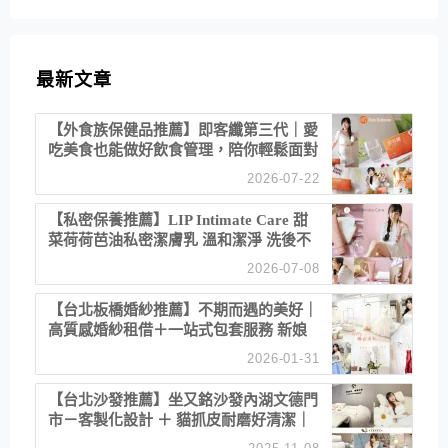
最新文章
【外食族保健品推薦】即客纖第三代｜愛
吃美食也能做好飲食管理，陪你輕鬆面對
聚餐日常！
2026-07-22
【私密保養推薦】LIP Intimate Care 甜
菜荷荷芭油私密潔膚乳 溫和潔淨 洗後不
乾澀 不起泡反而更舒服！
2026-07-08
【台北板橋婚紗推薦】不期而遇的美好｜
高質感婚紗租借＋一站式包套服務 新娘
備婚省心首選！
2026-01-31
【台北沙發推薦】坐又銘沙發內湖文德門
市－客製化設計 ＋ 貓抓皮耐磨好清潔｜
直營直銷、價格透明 高CP值打造夢想