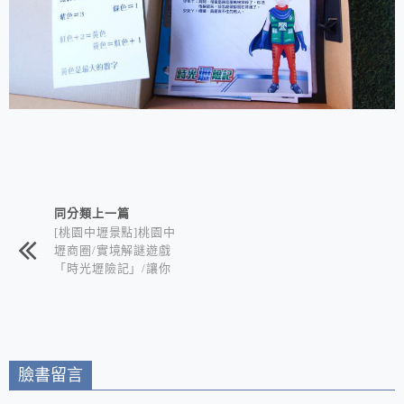
相連文章
同分類上一篇
[桃園中壢景點]桃園中
壢商圈/實境解謎遊戲
「時光壢險記」/讓你
在玩樂、美食及購物的
同時享受解謎樂趣
臉書留言