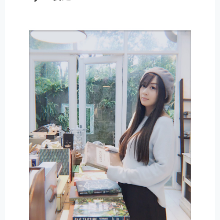
E
R
N
A
T
I
V
E
: