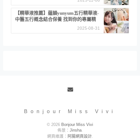
2025-11-08
居家風格
【精華液推薦】蘊韻yunyum五行精華液-
中醫五行概念結合保養 找到你的專屬精
華！ 水㊀土㊀就選「潤・賦精華」維持
2025-08-31
肌膚剛剛好的平衡
Email
Bonjour Miss Vivi
© 2026
Bonjour Miss Vivi
佈景：
Jinsha
.
網頁維護：
阿腸網頁設計
.