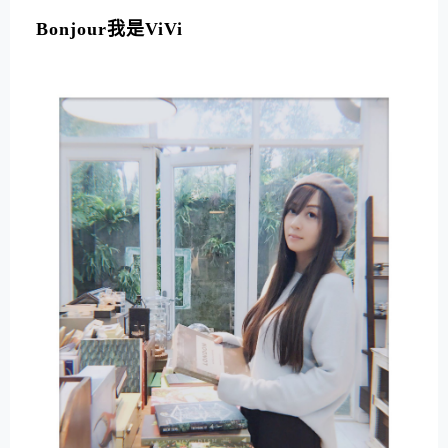
L
T
Bonjour我是ViVi
E
R
N
A
T
I
V
E
: