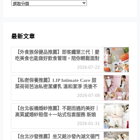
分
類
最新文章
【外食族保健品推薦】即客纖第三代｜愛
吃美食也能做好飲食管理，陪你輕鬆面對
聚餐日常！
2026-07-22
【私密保養推薦】LIP Intimate Care 甜
菜荷荷芭油私密潔膚乳 溫和潔淨 洗後不
乾澀 不起泡反而更舒服！
2026-07-08
【台北板橋婚紗推薦】不期而遇的美好｜
高質感婚紗租借＋一站式包套服務 新娘
備婚省心首選！
2026-01-31
【台北沙發推薦】坐又銘沙發內湖文德門