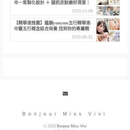
市－客製化設計 ＋ 貓抓皮耐磨好清潔｜
直營直銷、價格透明 高CP值打造夢想
2025-11-08
居家風格
【精華液推薦】蘊韻yunyum五行精華液-
中醫五行概念結合保養 找到你的專屬精
華！ 水㊀土㊀就選「潤・賦精華」維持
2025-08-31
肌膚剛剛好的平衡
Email
Bonjour Miss Vivi
© 2026
Bonjour Miss Vivi