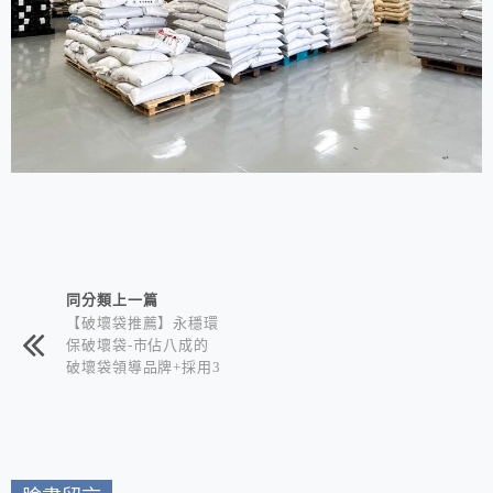
相連文章
同分類上一篇
【破壞袋推薦】永穩環
保破壞袋-市佔八成的
破壞袋領導品牌+採用3
0%以上環保回收料 |
產品多元客製化 讓包
裝質感與綠色永續同步
升級！