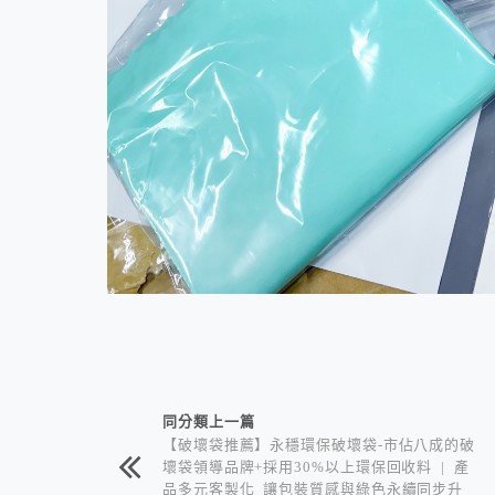
相連文章
同分類上一篇
【破壞袋推薦】永穩環保破壞袋-市佔八成的破
壞袋領導品牌+採用30%以上環保回收料 | 產
品多元客製化 讓包裝質感與綠色永續同步升