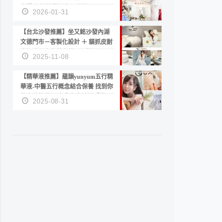
套服務 新娘備婚省心首選！
2026-01-31
【台北沙發推薦】坐又銘沙發內湖
文德門市－客製化設計 ＋ 貓抓皮耐
磨好清潔｜直營直銷、價格透明
2025-11-08
高CP值打造夢想居家風格
【精華液推薦】蘊韻yunyum五行精
華液-中醫五行概念結合保養 找到你
的專屬精華！ 水㊀土㊀就選「潤・
2025-08-31
賦精華」維持肌膚剛剛好的平衡