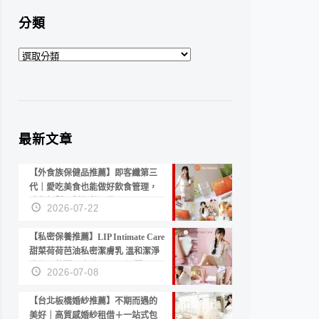
分類
分
類
最新文章
【外食族保健品推薦】即客纖第三
代｜愛吃美食也能做好飲食管理，
陪你輕鬆面對聚餐日常！
2026-07-22
【私密保養推薦】LIP Intimate Care
甜菜荷荷芭油私密潔膚乳 溫和潔淨
洗後不乾澀 不起泡反而更舒服！
2026-07-08
【台北板橋婚紗推薦】不期而遇的
美好｜高質感婚紗租借＋一站式包