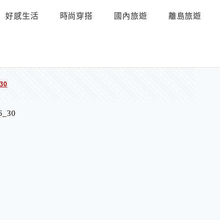
好感生活
時尚穿搭
國內旅遊
離島旅遊
30
6_30