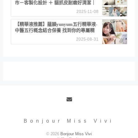
市－客製化設計 ＋ 貓抓皮耐磨好清潔｜
直營直銷、價格透明 高CP值打造夢想
2025-11-08
居家風格
【精華液推薦】蘊韻yunyum五行精華液-
中醫五行概念結合保養 找到你的專屬精
華！ 水㊀土㊀就選「潤・賦精華」維持
2025-08-31
肌膚剛剛好的平衡
Email
Bonjour Miss Vivi
© 2026
Bonjour Miss Vivi