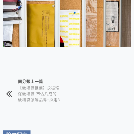
相連文章
同分類上一篇
【破壞袋推薦】永穩環
保破壞袋-市佔八成的
破壞袋領導品牌+採用3
0%以上環保回收料 |
產品多元客製化 讓包
裝質感與綠色永續同步
升級！