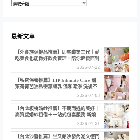
分
類
最新文章
【外食族保健品推薦】即客纖第三代｜愛
吃美食也能做好飲食管理，陪你輕鬆面對
聚餐日常！
2026-07-22
【私密保養推薦】LIP Intimate Care 甜
菜荷荷芭油私密潔膚乳 溫和潔淨 洗後不
乾澀 不起泡反而更舒服！
2026-07-08
【台北板橋婚紗推薦】不期而遇的美好｜
高質感婚紗租借＋一站式包套服務 新娘
備婚省心首選！
2026-01-31
【台北沙發推薦】坐又銘沙發內湖文德門