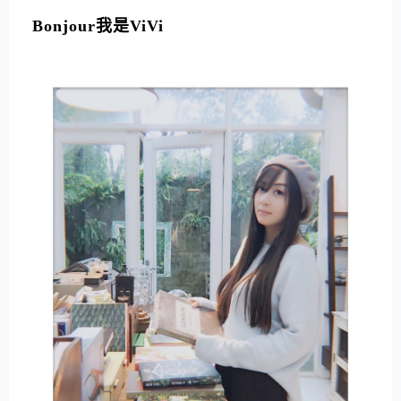
L
T
Bonjour我是ViVi
E
R
N
A
T
I
V
E
: