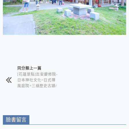
相連文章
同分類上一篇
[花蓮景點]吉安慶修院-
日本神社文化+日式禪
風庭院+三級歷史古蹟/
喜歡日式風情的你絕不
能錯過
臉書留言