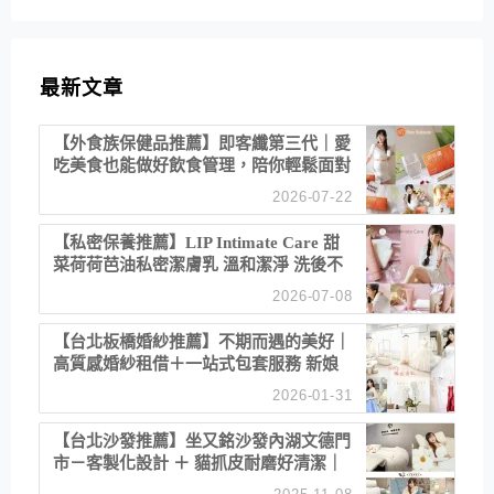
最新文章
【外食族保健品推薦】即客纖第三代｜愛
吃美食也能做好飲食管理，陪你輕鬆面對
聚餐日常！
2026-07-22
【私密保養推薦】LIP Intimate Care 甜
菜荷荷芭油私密潔膚乳 溫和潔淨 洗後不
乾澀 不起泡反而更舒服！
2026-07-08
【台北板橋婚紗推薦】不期而遇的美好｜
高質感婚紗租借＋一站式包套服務 新娘
備婚省心首選！
2026-01-31
【台北沙發推薦】坐又銘沙發內湖文德門
市－客製化設計 ＋ 貓抓皮耐磨好清潔｜
直營直銷、價格透明 高CP值打造夢想