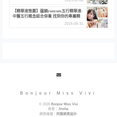
2025-11-08
居家風格
【精華液推薦】蘊韻yunyum五行精華液-
中醫五行概念結合保養 找到你的專屬精
華！ 水㊀土㊀就選「潤・賦精華」維持
2025-08-31
肌膚剛剛好的平衡
Email
Bonjour Miss Vivi
© 2026
Bonjour Miss Vivi
佈景：
Jinsha
.
網頁維護：
阿腸網頁設計
.