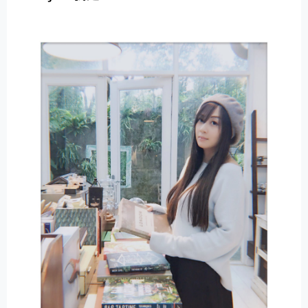
E
R
N
A
T
I
V
E
: