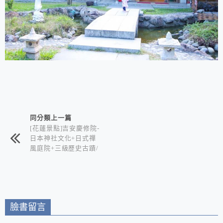
相連文章
同分類上一篇
[花蓮景點]吉安慶修院-
日本神社文化+日式禪
風庭院+三級歷史古蹟/
喜歡日式風情的你絕不
能錯過
臉書留言