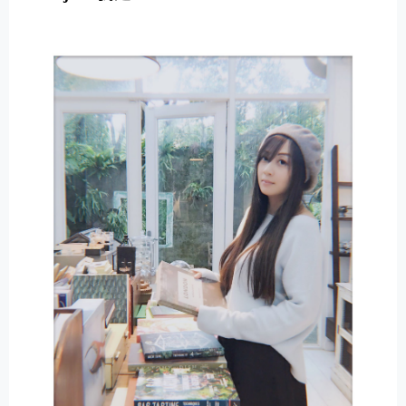
E
R
N
A
T
I
V
E
: