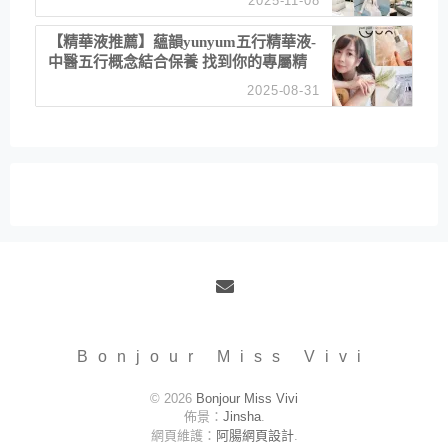
2025-11-08
居家風格
【精華液推薦】蘊韻yunyum五行精華液-
中醫五行概念結合保養 找到你的專屬精
華！ 水㊀土㊀就選「潤・賦精華」維持
2025-08-31
肌膚剛剛好的平衡
Email
Bonjour Miss Vivi
© 2026
Bonjour Miss Vivi
佈景：
Jinsha
.
網頁維護：
阿腸網頁設計
.