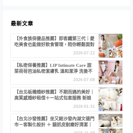
最新文章
【外食族保健品推薦】即客纖第三代｜愛
吃美食也能做好飲食管理，陪你輕鬆面對
聚餐日常！
2026-07-22
【私密保養推薦】LIP Intimate Care 甜
菜荷荷芭油私密潔膚乳 溫和潔淨 洗後不
乾澀 不起泡反而更舒服！
2026-07-08
【台北板橋婚紗推薦】不期而遇的美好｜
高質感婚紗租借＋一站式包套服務 新娘
備婚省心首選！
2026-01-31
【台北沙發推薦】坐又銘沙發內湖文德門
市－客製化設計 ＋ 貓抓皮耐磨好清潔｜
直營直銷、價格透明 高CP值打造夢想