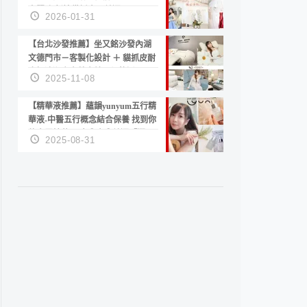
套服務 新娘備婚省心首選！
2026-01-31
【台北沙發推薦】坐又銘沙發內湖
文德門市－客製化設計 ＋ 貓抓皮耐
磨好清潔｜直營直銷、價格透明
2025-11-08
高CP值打造夢想居家風格
【精華液推薦】蘊韻yunyum五行精
華液-中醫五行概念結合保養 找到你
的專屬精華！ 水㊀土㊀就選「潤・
2025-08-31
賦精華」維持肌膚剛剛好的平衡