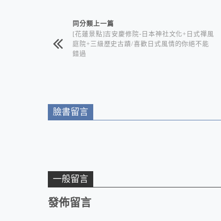
相連文章
同分類上一篇
[花蓮景點]吉安慶修院-日本神社文化+日式禪風
庭院+三級歷史古蹟/喜歡日式風情的你絕不能
錯過
臉書留言
一般留言
發佈留言