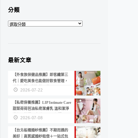
分類
分
類
最新文章
【外食族保健品推薦】即客纖第三
代｜愛吃美食也能做好飲食管理，
陪你輕鬆面對聚餐日常！
2026-07-22
【私密保養推薦】LIP Intimate Care
甜菜荷荷芭油私密潔膚乳 溫和潔淨
洗後不乾澀 不起泡反而更舒服！
2026-07-08
【台北板橋婚紗推薦】不期而遇的
美好｜高質感婚紗租借＋一站式包